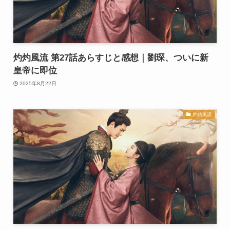
灼灼風流 第27話あらすじと感想｜劉琛、ついに新
皇帝に即位
2025年8月22日
灼灼風流