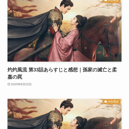
灼灼風流
灼灼風流 第33話あらすじと感想｜孫家の滅亡と柔
嘉の罠
2025年8月22日
灼灼風流