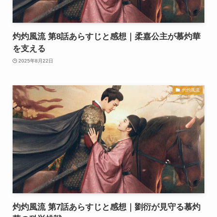
灼灼風流 第8話あらすじと感想｜柔嘉公主が慕灼華
を支える
2025年8月22日
灼灼風流
灼灼風流 第7話あらすじと感想｜劉衍が見守る慕灼