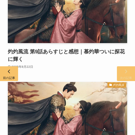
灼灼風流 第9話あらすじと感想｜慕灼華ついに探花
に輝く
2025年8月22日
前の記事
次の記事
灼灼風流