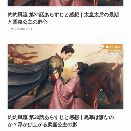
灼灼風流 第31話あらすじと感想｜太皇太后の最期
と柔嘉公主の野心
2025年8月22日
灼灼風流
灼灼風流 第30話あらすじと感想｜黒幕は誰なの
か？浮かび上がる柔嘉公主の影