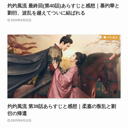
灼灼風流 最終回(第40話)あらすじと感想｜慕灼華と
劉衍、波乱を越えてついに結ばれる
2025年8月22日
灼灼風流
灼灼風流 第39話あらすじと感想｜柔嘉の叛乱と劉
衍の帰還
2025年8月22日