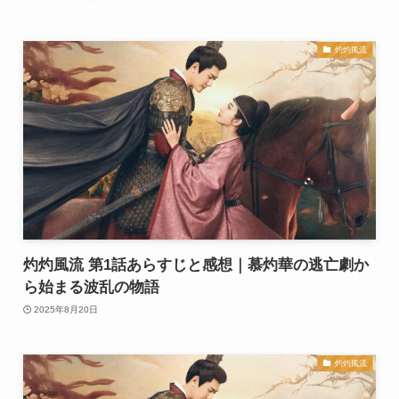
灼灼風流
灼灼風流 第1話あらすじと感想｜慕灼華の逃亡劇か
ら始まる波乱の物語
2025年8月20日
灼灼風流