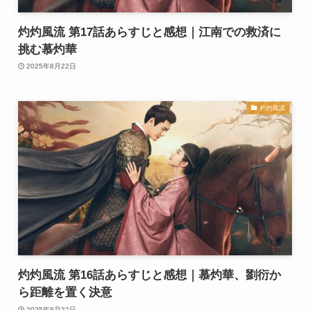
灼灼風流 第17話あらすじと感想｜江南での救済に
挑む慕灼華
2025年8月22日
灼灼風流
灼灼風流 第16話あらすじと感想｜慕灼華、劉衍か
ら距離を置く決意
2025年8月22日