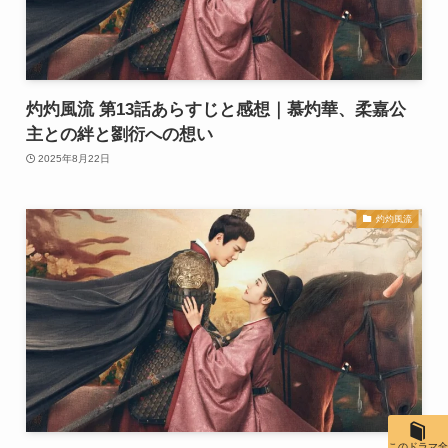
灼灼風流 第13話あらすじと感想｜慕灼華、柔嘉公
主との絆と劉衍への想い
2025年8月22日
灼灼風流
このドラマ全