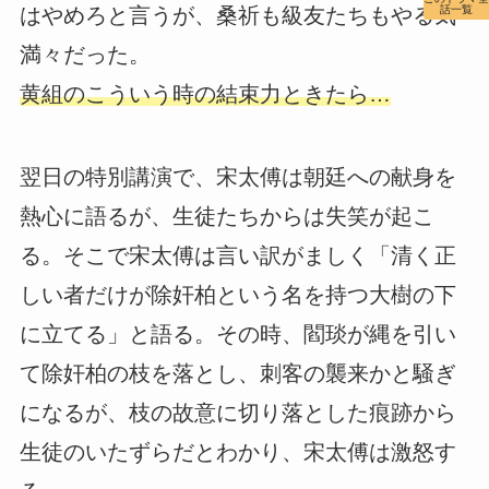
はやめろと言うが、桑祈も級友たちもやる気
話一覧
満々だった。
黄組のこういう時の結束力ときたら…
翌日の特別講演で、宋太傅は朝廷への献身を
熱心に語るが、生徒たちからは失笑が起こ
る。そこで宋太傅は言い訳がましく「清く正
しい者だけが除奸柏という名を持つ大樹の下
に立てる」と語る。その時、閻琰が縄を引い
て除奸柏の枝を落とし、刺客の襲来かと騒ぎ
になるが、枝の故意に切り落とした痕跡から
生徒のいたずらだとわかり、宋太傅は激怒す