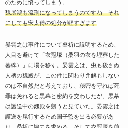
のために憤ってしまう。
魏展鴻も流刑になってしまうのですね。それ
にしても宋太傅の処分が軽すぎます
晏雲之は事件について桑祈に説明するため、
人目を避けて「衣冠塚（桑羽の衣を埋葬した
墓碑）」に場を移す。晏雲之は、虫も殺さぬ
人柄の魏殿が、この件に関わり弁解もしない
のは不自然だと考えており、秘密を守れば死
罪は免れると黒幕と密約を交わしたが、黒幕
は護送中の魏殿を襲うと見ていた。晏雲之は
護送を尾行するため国子監を出る必要があ
り、桑祈に協力を求める。そして衣冠塚を前