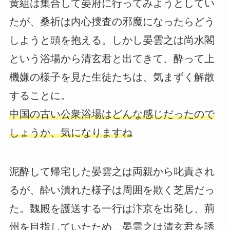
黄組は集合して晏府に行ってみようとしてい
たが、桑祈は内心捜査の邪魔になったらどう
しようと頭を抱える。しかし晏雲之は尚水閣
という浴場から清玄君と出てきて、酔って上
機嫌の様子を見た生徒たちは、気まずく解散
することに。
中国の古い公衆浴場はどんな感じだったので
しょうか、気になりますね
泥酔して帰宅した晏雲之は両親から叱責され
るが、酔い潰れた様子は周囲を欺く芝居だっ
た。魏殿を護送する一行は汴京を出発し、荊
州を目指していたため、晏雲之は清玄君を誘