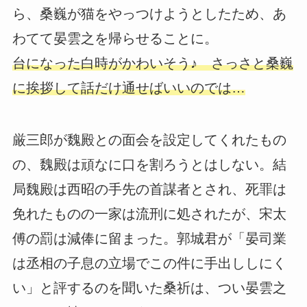
ら、桑巍が猫をやっつけようとしたため、あ
わてて晏雲之を帰らせることに。
台になった白時がかわいそう♪ さっさと桑巍
に挨拶して話だけ通せばいいのでは…
厳三郎が魏殿との面会を設定してくれたもの
の、魏殿は頑なに口を割ろうとはしない。結
局魏殿は西昭の手先の首謀者とされ、死罪は
免れたものの一家は流刑に処されたが、宋太
傅の罰は減俸に留まった。郭城君が「晏司業
は丞相の子息の立場でこの件に手出ししにく
い」と評するのを聞いた桑祈は、つい晏雲之