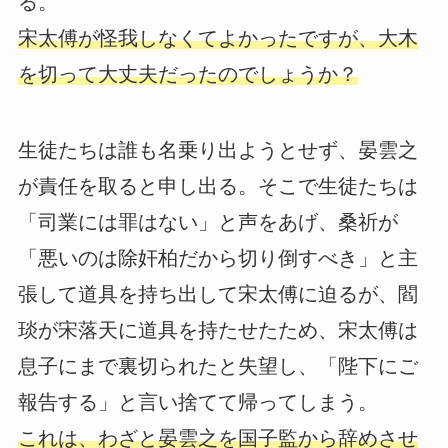
る。
宋太傅が怪我しなくてよかったですが、大木
を切って大丈夫だったのでしょうか？
生徒たちは誰も名乗り出ようとせず、晏雲之
が責任を取ると申し出る。そこで生徒たちは
「司業には罪はない」と声をあげ、桑祈が
「悪いのは除奸柏だから切り倒すべき」と主
張して道具を持ち出して宋太傅に迫るが、閻
琰が宋落天に道具を持たせたため、宋太傅は
息子にまで裏切られたと失望し、「陛下にご
報告する」と言い捨てて帰ってしまう。
これは、わざと晏雲之を国子監から辞めさせ