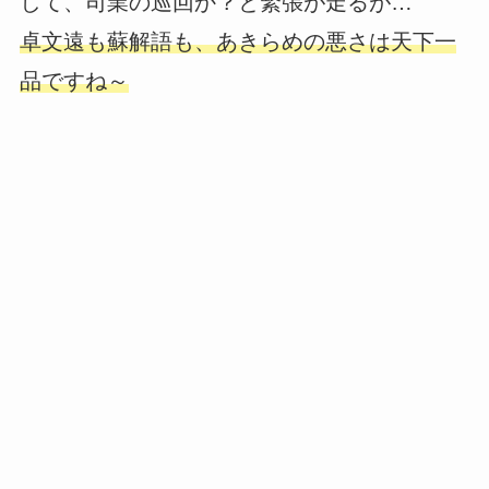
して、司業の巡回か？と緊張が走るが…
卓文遠も蘇解語も、あきらめの悪さは天下一
品ですね～