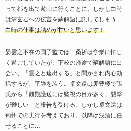
って都を出て遊山に行くことに。しかし白時
は清玄君への伝言を蘇解語に託してしまう。
白時の仕事は詰めが甘いと思います！
晏雲之不在の国子監では、桑祈は学業に忙し
く過ごしていたが、下校の帰途で蘇解語に出
会い、「雲之と遠出する」と聞かされ内心動
揺するが、平静を装う。卓文遠は慶豊楼で張
氏から「魏殿護送には監視の目が多く、襲撃
が難しい」と報告を受ける。しかし卓文遠は
荊州での実行を考えており、以降は浅酒に任
せることに…