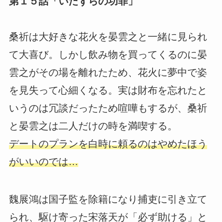
第１５話「いたずらの功罪」
桑祈は大好きな花火を晏雲之と一緒に見られ
て大喜び。しかし飲み物を買ってくるのに晏
雲之がその場を離れたため、花火に夢中で姿
を見失って心細くなる。実は財布を忘れたと
いうのは冗談だったため喧嘩もするが、桑祈
と晏雲之は二人だけの時を満喫する。
デートのプランを白時に頼るのはやめたほう
がいいのでは…
魏展鴻は国子監を除籍になり捕吏に引き立て
られ、駆け寄った宋落天が「必ず助ける」と