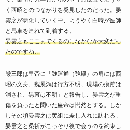
く西昭とのつながりを発見したのだった。晏
雲之が悪化していく中、ようやく白時が医師
と馬車を連れて到着する。
晏雲之もここまでくるのになかなか大変だっ
たのですね…
厳三郎は皇帝に「魏運通（魏殿）の肩には西
昭の文身、魏展鴻は行方不明、現場の痕跡は
消され、黒幕は不明」と報告し、晏雲之が重
傷を負ったと聞いた皇帝は愕然とする。しか
しその頃晏雲之は黄組に差し入れに訪れる。
晏雲之と桑祈がこっそり後で会うのを約束し