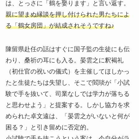
は、とっさに「鶴を娶ります」と言い返す。
親に望まぬ縁談を押し付けられた男たちによ
る「鶴女房団」が結成されそうですね♪
陳留県赴任の話はすぐに国子監の生徒にも伝
わり、桑祈の耳にも入る。晏雲之に釈褐礼
（初仕官の祝いの儀式）を主催してほしかっ
たと生徒たちは失望し、そこで閻琰が「小試
験で手を抜いて、司業なしでは学力が落ちる
と思わせよう」と提案する。しかし協力を求
められた卓文遠は、「晏雲之がいないと何が
困る？」と引き留めに否定的。
小試験で手を抜こうという案は、今自分がラ