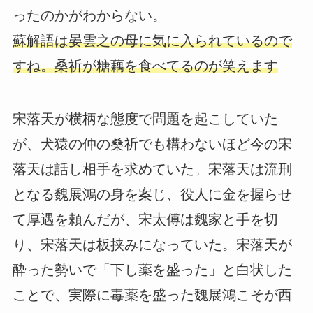
ったのかがわからない。
蘇解語は晏雲之の母に気に入られているので
すね。桑祈が糖藕を食べてるのが笑えます
宋落天が横柄な態度で問題を起こしていた
が、犬猿の仲の桑祈でも構わないほど今の宋
落天は話し相手を求めていた。宋落天は流刑
となる魏展鴻の身を案じ、役人に金を握らせ
て厚遇を頼んだが、宋太傅は魏家と手を切
り、宋落天は板挟みになっていた。宋落天が
酔った勢いで「下し薬を盛った」と白状した
ことで、実際に毒薬を盛った魏展鴻こそが西