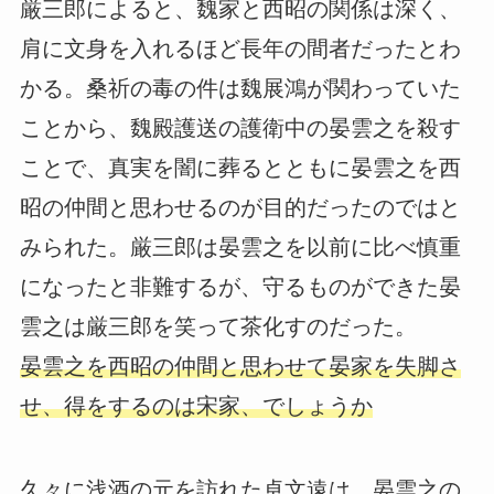
厳三郎によると、魏家と西昭の関係は深く、
肩に文身を入れるほど長年の間者だったとわ
かる。桑祈の毒の件は魏展鴻が関わっていた
ことから、魏殿護送の護衛中の晏雲之を殺す
ことで、真実を闇に葬るとともに晏雲之を西
昭の仲間と思わせるのが目的だったのではと
みられた。厳三郎は晏雲之を以前に比べ慎重
になったと非難するが、守るものができた晏
雲之は厳三郎を笑って茶化すのだった。
晏雲之を西昭の仲間と思わせて晏家を失脚さ
せ、得をするのは宋家、でしょうか
久々に浅酒の元を訪れた卓文遠は、晏雲之の