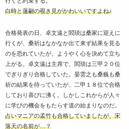
行くと約束する。
白時と蓮翩の覗き見がかわいいですよね♪
合格発表の日、卓文遠と閻琰は桑家に迎えに
行くが、桑祈はなかなか出て来ず結果を見る
のを恐れていたが、ようやく心を決めて立ち
上がる。卓文遠は主席で、閻琰は三甲２０位
でぎりぎり合格していた。晏雲之も桑巍も桑
祈の結果を待っていたが、二甲１８位で合格
しており喜びに沸く。しかしこれからが人々
に学びの機会をもたらす道の始まりなのだ。
占いマニアの孟竹も合格していましたが、宋
落天の名前が…？