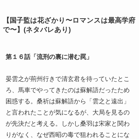
【国子監は花ざかり〜ロマンスは最高学府
で〜】(ネタバレあり)
第１６話「流刑の裏に潜む罠」
晏雲之が荊州行きで清玄君を待っていたとこ
ろ、馬車でやってきたのは蘇解語だったため
困惑する。桑祈は蘇解語から「雲之と遠出」
と言われたことが気になるが、大局を見るの
が先決だと考える。しかし桑羽は宋家と関わ
りがなく、なぜ西昭の毒で狙われることにな