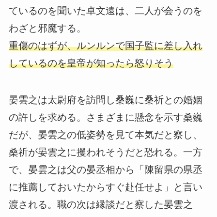
ているのを聞いた卓文遠は、二人が会うのを
わざと邪魔する。
重傷のはずが、ルンルンで国子監に差し入れ
しているのを皇帝が知ったら怒りそう
晏雲之は太尉府を訪問し桑巍に桑祈との婚姻
の許しを求める。さまざまに懸念を示す桑巍
だが、晏雲之の低姿勢を見て本気だと察し、
桑祈が晏雲之に攫われそうだと恐れる。一方
で、晏雲之は父の晏丞相から「陳留県の県丞
に推薦しておいたからすぐ赴任せよ」と言い
渡される。職の次は縁談だと察した晏雲之