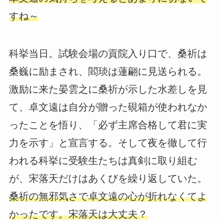
すね～
科挙当日。試験会場の貢院入り口で、桑祈は
桑巍に励まされ、閻琰は蓮翩に見送られる。
激励に来た晏雲之に桑祈が示した水差しを見
て、卓文遠は自分が贈った硯箱が使われなか
ったことを悟り、「必ず主席合格して君に実
力を示す」と宣言する。そして夜を徹して行
われる科挙に受験生たちは真剣に取り組む
が、宋落天だけはあくびを繰り返していた。
桑祈の無邪気さで卓文遠の心が折れなくてよ
かったです。宋落天は大丈夫？