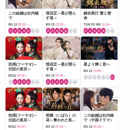
この結婚は社内秘
惜花芷～星が照ら
錦衣夜行 愛と密
で
す道～
命
BS 12
05:30～
BS 12
03:30～
TOKYO MX
11:04～
月
火
水
木
金
土
日
月
火
水
木
金
土
日
月
火
水
木
金
土
日
扶揺(フーヤオ)～
惜花芷～星が照ら
星より輝く君へ
伝説の皇后～
す道～
BS 12
13:00～
BS11
04:00～
BS 12
03:30～
月
火
水
木
金
土
日
月
火
水
木
金
土
日
月
火
水
木
金
土
日
扶揺(フーヤオ)～
荊棘（いばら）の
この結婚は社内秘
伝説の皇后～
花～奪われた私～
で（中国ドラマ）
（中国ドラマ）
BS11
04:00～
BS 12
07:00～
BS 12
05:30～