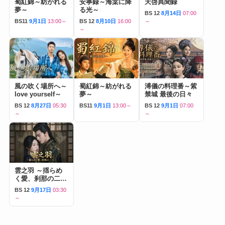
蜀紅錦～紡がれる
安寧録～海棠に降
天啓異聞録
夢～
る光～
BS 12
8月14日
07:00
BS11
9月1日
13:00～
BS 12
8月10日
16:00
～
～
風の吹く場所へ～
蜀紅錦～紡がれる
溥儀の料理番～紫
love yourself～
夢～
禁城 最後の日々
BS 12
8月27日
05:30
BS11
9月1日
13:00～
BS 12
9月1日
07:00
～
～
雲之羽 ～揺らめ
く愛、刹那の二人
～
BS 12
9月17日
03:30
～