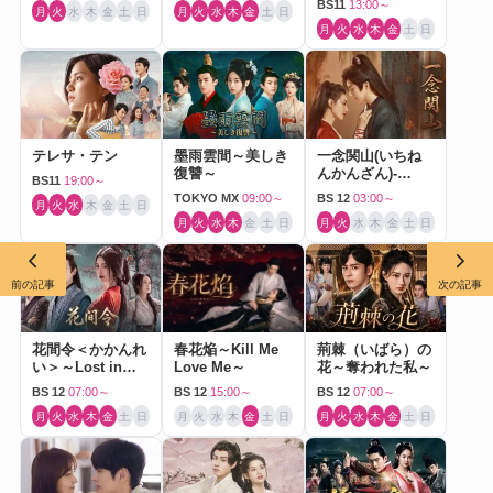
BS11
13:00～
月
火
水
木
金
土
日
月
火
水
木
金
土
日
月
火
水
木
金
土
日
テレサ・テン
墨雨雲間～美しき
一念関山(いちね
復讐～
んかんざん)-
BS11
19:00～
Journey to Love-
TOKYO MX
09:00～
BS 12
03:00～
月
火
水
木
金
土
日
月
火
水
木
金
土
日
月
火
水
木
金
土
日
前の記事
次の記事
花間令＜かかんれ
春花焔～Kill Me
荊棘（いばら）の
い＞～Lost in
Love Me～
花～奪われた私～
Love～
BS 12
07:00～
BS 12
15:00～
BS 12
07:00～
月
火
水
木
金
土
日
月
火
水
木
金
土
日
月
火
水
木
金
土
日