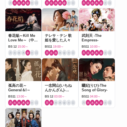
月
火
水
木
金
土
日
月
火
水
木
金
土
日
月
火
水
木
金
土
日
春花焔～Kill Me
テレサ・テン 歌
武則天 -The
Love Me～（中国
姫を愛した人々
Empress-
ドラマ）
BS 12
15:00～
BS11
19:00～
BS11
10:00～
月
火
水
木
金
土
日
月
火
水
木
金
土
日
月
火
水
木
金
土
日
孤高の花～
一念関山(いちね
驪妃(りひ)-The
General＆I～
んかんざん)-
Song of Glory-
Journey to Love-
BS11
13:00～
BS 12
03:00～
BS11
04:00～
月
火
水
木
金
土
日
月
火
水
木
金
土
日
月
火
水
木
金
土
日