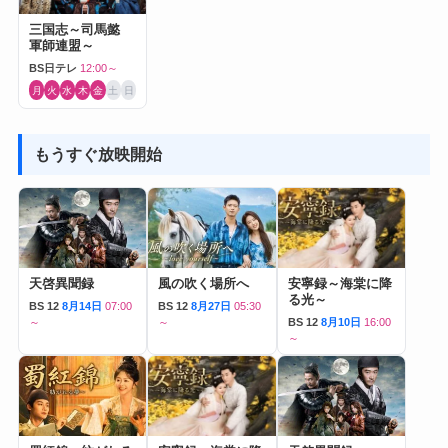
三国志～司馬懿
軍師連盟～
BS日テレ
12:00～
月
火
水
木
金
土
日
もうすぐ放映開始
天啓異聞録
風の吹く場所へ
安寧録～海棠に降
る光～
BS 12
8月14日
07:00
BS 12
8月27日
05:30
～
～
BS 12
8月10日
16:00
～