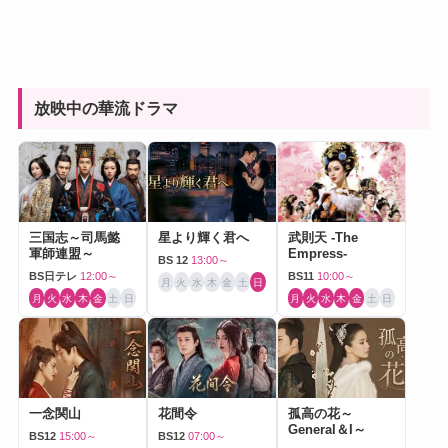
放映中の華流ドラマ
三国志～司馬懿
星より輝く君へ
武則天 -The
軍師連盟～
Empress-
BS 12
13:00～
BS日テレ
12:00～
BS11
10:00～
月
火
水
木
金
土
日
月
火
水
木
金
土
日
月
火
水
木
金
土
日
一念関山
花間令
孤高の花～
General＆I～
BS12
15:00～
BS12
07:00～