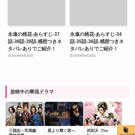
永遠の桃花-あらすじ-37
永遠の桃花-あらすじ-34
話-38話-39話-感想つきネ
話-35話-36話-感想つきネ
タバレありでご紹介！
タバレありでご紹介！
2019年6月25日
2019年6月25日
放映中の華流ドラマ
三国志～司馬懿
星より輝く君へ
武則天 -The
このドラマ全