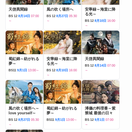
天啓異聞録
風の吹く場所へ
安寧録～海棠に降
る光～
BS 12
8月14日
07:00
BS 12
8月27日
05:30
～
～
BS 12
8月10日
16:00
～
蜀紅錦～紡がれる
安寧録～海棠に降
天啓異聞録
夢～
る光～
BS 12
8月14日
07:00
BS11
9月1日
13:00～
BS 12
8月10日
16:00
～
～
風の吹く場所へ～
蜀紅錦～紡がれる
溥儀の料理番～紫
love yourself～
夢～
禁城 最後の日々
BS 12
8月27日
05:30
BS11
9月1日
13:00～
BS 12
9月1日
07:00
～
～