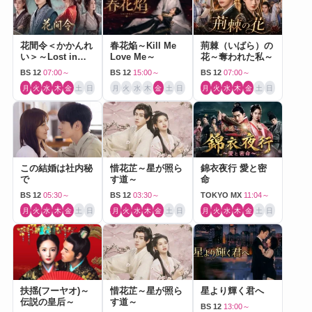
花間令＜かかんれ
春花焔～Kill Me
荊棘（いばら）の
い＞～Lost in
Love Me～
花～奪われた私～
Love～
BS 12
07:00～
BS 12
15:00～
BS 12
07:00～
月
火
水
木
金
土
日
月
火
水
木
金
土
日
月
火
水
木
金
土
日
この結婚は社内秘
惜花芷～星が照ら
錦衣夜行 愛と密
で
す道～
命
BS 12
05:30～
BS 12
03:30～
TOKYO MX
11:04～
月
火
水
木
金
土
日
月
火
水
木
金
土
日
月
火
水
木
金
土
日
扶揺(フーヤオ)～
惜花芷～星が照ら
星より輝く君へ
伝説の皇后～
す道～
BS 12
13:00～