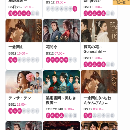
軍師連盟～
Empress-
BS 12
13:00～
話一覧
BS日テレ
12:00～
BS11
10:00～
月
火
水
木
金
土
日
月
火
水
木
金
土
日
月
火
水
木
金
土
日
一念関山
花間令
孤高の花～
General＆I～
BS12
15:00～
BS12
07:00～
BS11
13:00～
月
火
水
木
金
土
日
月
火
水
木
金
土
日
月
火
水
木
金
土
日
テレサ・テン
墨雨雲間～美しき
一念関山(いちね
復讐～
んかんざん)-
BS11
19:00～
Journey to Love-
TOKYO MX
09:00～
BS 12
03:00～
月
火
水
木
金
土
日
月
火
水
木
金
土
日
月
火
水
木
金
土
日