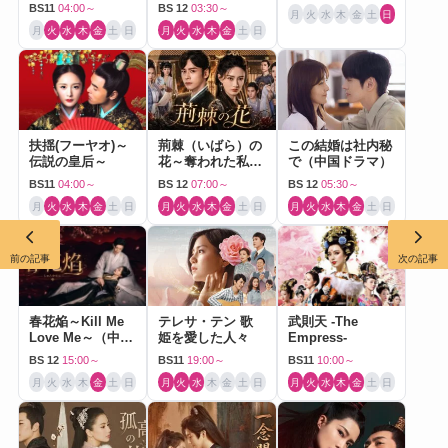
BS11
04:00～
BS 12
03:30～
月
火
水
木
金
土
日
月
火
水
木
金
土
日
月
火
水
木
金
土
日
扶揺(フーヤオ)～
荊棘（いばら）の
この結婚は社内秘
伝説の皇后～
花～奪われた私～
で（中国ドラマ）
（中国ドラマ）
BS11
04:00～
BS 12
07:00～
BS 12
05:30～
月
火
水
木
金
土
日
月
火
水
木
金
土
日
月
火
水
木
金
土
日
前の記事
次の記事
春花焔～Kill Me
テレサ・テン 歌
武則天 -The
Love Me～（中国
姫を愛した人々
Empress-
ドラマ）
BS 12
15:00～
BS11
19:00～
BS11
10:00～
月
火
水
木
金
土
日
月
火
水
木
金
土
日
月
火
水
木
金
土
日