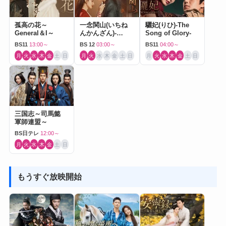
孤高の花～
一念関山(いちね
驪妃(りひ)-The
General＆I～
んかんざん)-
Song of Glory-
Journey to Love-
BS11
13:00～
BS 12
03:00～
BS11
04:00～
月
火
水
木
金
土
日
月
火
水
木
金
土
日
月
火
水
木
金
土
日
三国志～司馬懿
軍師連盟～
BS日テレ
12:00～
月
火
水
木
金
土
日
もうすぐ放映開始