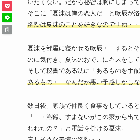
いたくない。だから秘密は胸にしまって
そこに「夏沫は俺の恋人だ」と歐辰が洛
洛煕は夏沫のことを好きなのですね・・
夏沫を部屋に寝かせる歐辰・・するとそ
のに気付き、夏沫のおでこにキスをして
そして秘書である沈に「あるものを手配
あるもの・・なんだか悪い予感しかしな
数日後、家族で仲良く食事をしていると
「・・洛煕、すまないがこの家から出て
われたの？」と電話を掛ける夏沫。
哀しそうな表情の洛煕・・。