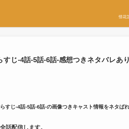
惜花
すじ-4話-5話-6話-感想つきネタバレあ
らすじ-4話-5話-6話-の画像つきキャスト情報をネタば
全話配信します。