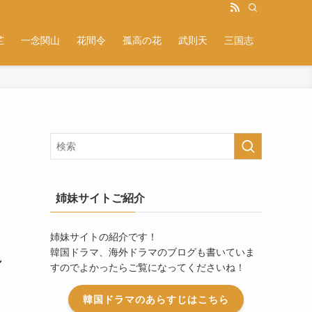
芷
一念関山
花間令
孤高の花
武則天
三国志
り
姉妹サイトご紹介
姉妹サイトの紹介です！
韓国ドラマ、海外ドラマのブログも書いていま
れ
すのでよかったらご覧になってくださいね！
韓国ドラマのあらすじはこちら