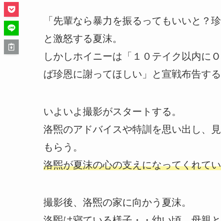
「先輩なら暴力を振るってもいいと？珍
と激怒する夏沫。
しかしホイニーは「１０テイク以内にＯ
ば珍恩に謝ってほしい」と宣戦布告する
いよいよ撮影がスタートする。
洛煕のアドバイスや特訓を思い出し、見
もらう。
洛煕が夏沫の心の支えになってくれてい
撮影後、洛煕の家に向かう夏沫。
洛煕は寝ている様子・・幼い頃、母親と