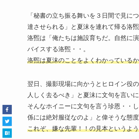
「秘書の立ち振る舞いを３日間で見につ
達させられる」と夏沫を連れて帰る洛煕
洛煕は「俺たちは施設育ちだ。自然に演
バイスする洛煕・・。
洛煕は夏沫のことをよくわかっているか
翌日、撮影現場に向かうとヒロイン役の
人しく去るべき」と夏沫に文句を言いに
そんなホイニーに文句を言う珍恩・・し
係には絶対服従なのよ」と偉そうな態度
これぞ、嫌な先輩！！の見本というよう