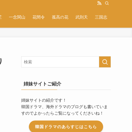
芷
一念関山
花間令
孤高の花
武則天
三国志
り
姉妹サイトご紹介
姉妹サイトの紹介です！
韓国ドラマ、海外ドラマのブログも書いていま
すのでよかったらご覧になってくださいね！
韓国ドラマのあらすじはこちら