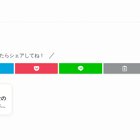
たらシェアしてね！
なの
3話-
であ