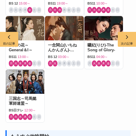
ドラマ）
BS 12
15:00～
BS11
19:00～
BS11
10:00～
月
火
水
木
金
土
日
月
火
水
木
金
土
日
月
火
水
木
金
土
日
前の記事
次の記事
孤高の花～
一念関山(いちね
驪妃(りひ)-The
General＆I～
んかんざん)-
Song of Glory-
Journey to Love-
BS11
13:00～
BS 12
03:00～
BS11
04:00～
月
火
水
木
金
土
日
月
火
水
木
金
土
日
月
火
水
木
金
土
日
三国志～司馬懿
軍師連盟～
BS日テレ
12:00～
月
火
水
木
金
土
日