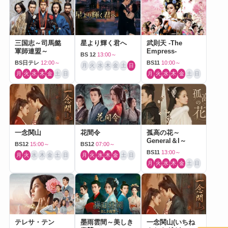
三国志～司馬懿
星より輝く君へ
武則天 -The
軍師連盟～
Empress-
BS 12
13:00～
BS日テレ
12:00～
BS11
10:00～
月
火
水
木
金
土
日
月
火
水
木
金
土
日
月
火
水
木
金
土
日
一念関山
花間令
孤高の花～
General＆I～
BS12
15:00～
BS12
07:00～
BS11
13:00～
月
火
水
木
金
土
日
月
火
水
木
金
土
日
月
火
水
木
金
土
日
テレサ・テン
墨雨雲間～美しき
一念関山(いちね