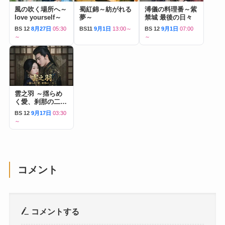
風の吹く場所へ～
蜀紅錦～紡がれる
溥儀の料理番～紫
love yourself～
夢～
禁城 最後の日々
BS 12
8月27日
05:30
BS11
9月1日
13:00～
BS 12
9月1日
07:00
～
～
雲之羽 ～揺らめ
く愛、刹那の二人
～
BS 12
9月17日
03:30
～
コメント
コメントする