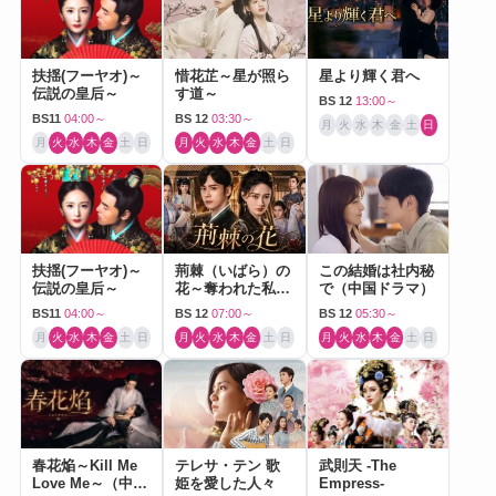
扶揺(フーヤオ)～
惜花芷～星が照ら
星より輝く君へ
伝説の皇后～
す道～
BS 12
13:00～
BS11
04:00～
BS 12
03:30～
月
火
水
木
金
土
日
月
火
水
木
金
土
日
月
火
水
木
金
土
日
扶揺(フーヤオ)～
荊棘（いばら）の
この結婚は社内秘
伝説の皇后～
花～奪われた私～
で（中国ドラマ）
（中国ドラマ）
BS11
04:00～
BS 12
07:00～
BS 12
05:30～
月
火
水
木
金
土
日
月
火
水
木
金
土
日
月
火
水
木
金
土
日
春花焔～Kill Me
テレサ・テン 歌
武則天 -The
Love Me～（中国
姫を愛した人々
Empress-