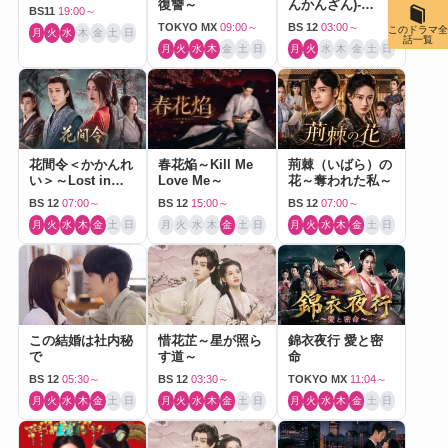
復讐～
んかんざん)-
BS11
19:00～
Journey to Love-
TOKYO MX
09:00～
BS 12
03:00～
このドラマ全
月
火
水
木
金
土
日
話一覧
月
火
水
木
金
土
日
月
火
水
木
金
土
日
花間令＜かかんれ
春花焔～Kill Me
荊棘（いばら）の
い＞～Lost in
Love Me～
花～奪われた私～
Love～
BS 12
07:00～
BS 12
15:00～
BS 12
07:00～
月
火
水
木
金
土
日
月
火
水
木
金
土
日
月
火
水
木
金
土
日
この結婚は社内秘
惜花芷～星が照ら
錦衣夜行 愛と密
で
す道～
命
BS 12
05:30～
BS 12
03:30～
TOKYO MX
11:04～
月
火
水
木
金
土
日
月
火
水
木
金
土
日
月
火
水
木
金
土
日