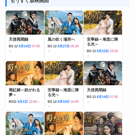
もうすぐ放映開始
天啓異聞録
風の吹く場所へ
安寧録～海棠に降
る光～
BS 12
8月14日
07:00
BS 12
8月27日
05:30
～
～
BS 12
8月10日
16:00
～
蜀紅錦～紡がれる
安寧録～海棠に降
天啓異聞録
夢～
る光～
BS 12
8月14日
07:00
BS11
9月1日
13:00～
BS 12
8月10日
16:00
～
～