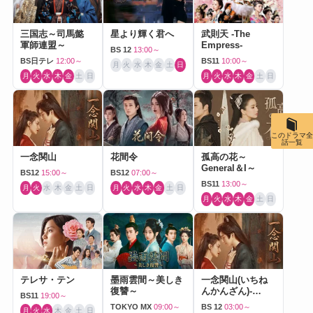
三国志～司馬懿
星より輝く君へ
武則天 -The
軍師連盟～
Empress-
BS 12
13:00～
BS日テレ
12:00～
BS11
10:00～
月
火
水
木
金
土
日
月
火
水
木
金
土
日
月
火
水
木
金
土
日
このドラマ全
話一覧
一念関山
花間令
孤高の花～
General＆I～
BS12
15:00～
BS12
07:00～
BS11
13:00～
月
火
水
木
金
土
日
月
火
水
木
金
土
日
月
火
水
木
金
土
日
テレサ・テン
墨雨雲間～美しき
一念関山(いちね
復讐～
んかんざん)-
BS11
19:00～
Journey to Love-
TOKYO MX
09:00～
BS 12
03:00～
月
火
水
木
金
土
日