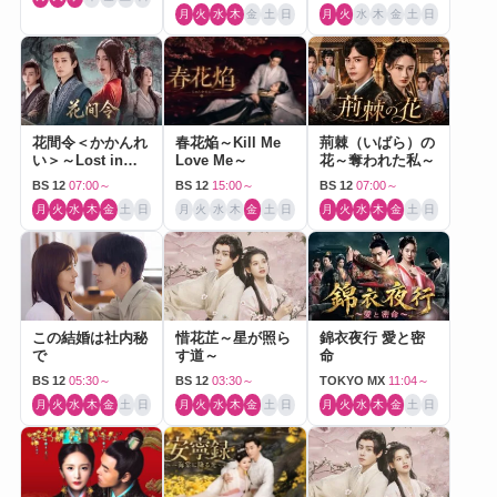
月
火
水
木
金
土
日
月
火
水
木
金
土
日
花間令＜かかんれ
春花焔～Kill Me
荊棘（いばら）の
い＞～Lost in
Love Me～
花～奪われた私～
Love～
BS 12
07:00～
BS 12
15:00～
BS 12
07:00～
月
火
水
木
金
土
日
月
火
水
木
金
土
日
月
火
水
木
金
土
日
この結婚は社内秘
惜花芷～星が照ら
錦衣夜行 愛と密
で
す道～
命
BS 12
05:30～
BS 12
03:30～
TOKYO MX
11:04～
月
火
水
木
金
土
日
月
火
水
木
金
土
日
月
火
水
木
金
土
日