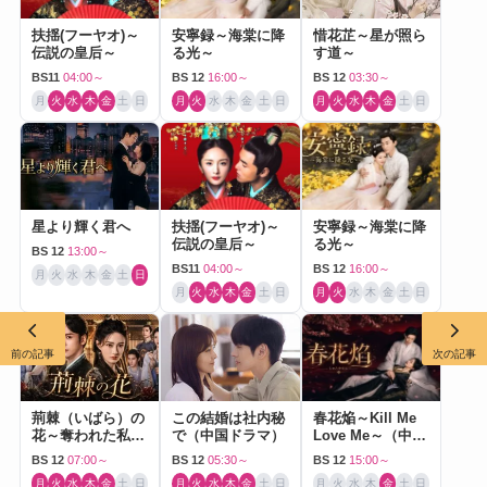
扶揺(フーヤオ)～
安寧録～海棠に降
惜花芷～星が照ら
伝説の皇后～
る光～
す道～
BS11
04:00～
BS 12
16:00～
BS 12
03:30～
月
火
水
木
金
土
日
月
火
水
木
金
土
日
月
火
水
木
金
土
日
星より輝く君へ
扶揺(フーヤオ)～
安寧録～海棠に降
伝説の皇后～
る光～
BS 12
13:00～
BS11
04:00～
BS 12
16:00～
月
火
水
木
金
土
日
月
火
水
木
金
土
日
月
火
水
木
金
土
日
前の記事
次の記事
荊棘（いばら）の
この結婚は社内秘
春花焔～Kill Me
花～奪われた私～
で（中国ドラマ）
Love Me～（中国
（中国ドラマ）
ドラマ）
BS 12
07:00～
BS 12
05:30～
BS 12
15:00～
月
火
水
木
金
土
日
月
火
水
木
金
土
日
月
火
水
木
金
土
日