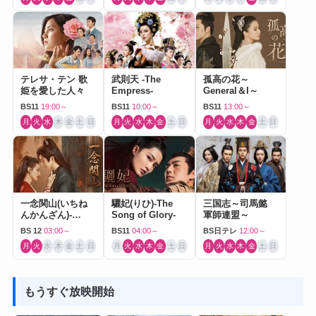
テレサ・テン 歌
武則天 -The
孤高の花～
姫を愛した人々
Empress-
General＆I～
BS11
19:00～
BS11
10:00～
BS11
13:00～
月
火
水
木
金
土
日
月
火
水
木
金
土
日
月
火
水
木
金
土
日
一念関山(いちね
驪妃(りひ)-The
三国志～司馬懿
んかんざん)-
Song of Glory-
軍師連盟～
Journey to Love-
BS 12
03:00～
BS11
04:00～
BS日テレ
12:00～
月
火
水
木
金
土
日
月
火
水
木
金
土
日
月
火
水
木
金
土
日
もうすぐ放映開始