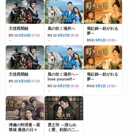
天啓異聞録
風の吹く場所へ
蜀紅錦～紡がれる
夢～
BS 12
8月14日
07:00
BS 12
8月27日
05:30
～
～
BS11
9月1日
13:00～
天啓異聞録
風の吹く場所へ～
蜀紅錦～紡がれる
love yourself～
夢～
BS 12
8月14日
07:00
～
BS 12
8月27日
05:30
BS11
9月1日
13:00～
～
溥儀の料理番～紫
雲之羽 ～揺らめ
禁城 最後の日々
く愛、刹那の二人
～