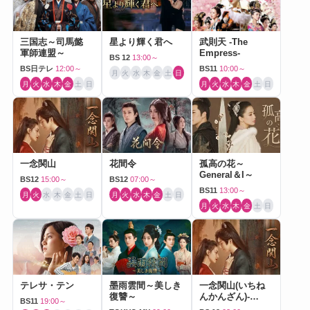
三国志～司馬懿
星より輝く君へ
武則天 -The
軍師連盟～
Empress-
BS 12
13:00～
BS日テレ
12:00～
BS11
10:00～
月
火
水
木
金
土
日
月
火
水
木
金
土
日
月
火
水
木
金
土
日
一念関山
花間令
孤高の花～
General＆I～
BS12
15:00～
BS12
07:00～
BS11
13:00～
月
火
水
木
金
土
日
月
火
水
木
金
土
日
月
火
水
木
金
土
日
テレサ・テン
墨雨雲間～美しき
一念関山(いちね
復讐～
んかんざん)-
BS11
19:00～
Journey to Love-