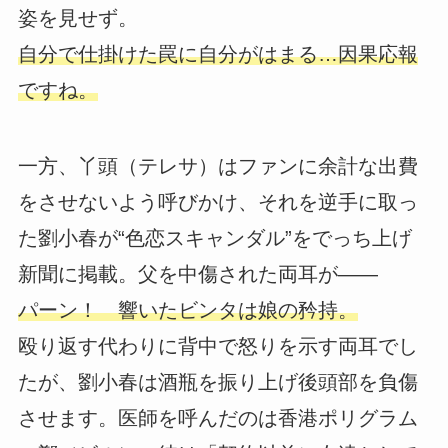
姿を見せず。
自分で仕掛けた罠に自分がはまる…因果応報
ですね。
一方、丫頭（テレサ）はファンに余計な出費
をさせないよう呼びかけ、それを逆手に取っ
た劉小春が“色恋スキャンダル”をでっち上げ
新聞に掲載。父を中傷された両耳が――
パーン！ 響いたビンタは娘の矜持。
殴り返す代わりに背中で怒りを示す両耳でし
たが、劉小春は酒瓶を振り上げ後頭部を負傷
させます。医師を呼んだのは香港ポリグラム