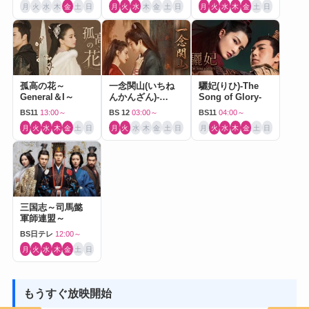
月
火
水
木
金
土
日
月
火
水
木
金
土
日
月
火
水
木
金
土
日
孤高の花～
一念関山(いちね
驪妃(りひ)-The
General＆I～
んかんざん)-
Song of Glory-
Journey to Love-
BS11
13:00～
BS 12
03:00～
BS11
04:00～
月
火
水
木
金
土
日
月
火
水
木
金
土
日
月
火
水
木
金
土
日
三国志～司馬懿
軍師連盟～
BS日テレ
12:00～
月
火
水
木
金
土
日
もうすぐ放映開始