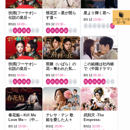
扶揺(フーヤオ)～
惜花芷～星が照ら
星より輝く君へ
伝説の皇后～
す道～
このドラマ全
BS 12
13:00～
話一覧
BS11
04:00～
BS 12
03:30～
月
火
水
木
金
土
日
月
火
水
木
金
土
日
月
火
水
木
金
土
日
扶揺(フーヤオ)～
荊棘（いばら）の
この結婚は社内秘
伝説の皇后～
花～奪われた私～
で（中国ドラマ）
（中国ドラマ）
BS11
04:00～
BS 12
07:00～
BS 12
05:30～
月
火
水
木
金
土
日
月
火
水
木
金
土
日
月
火
水
木
金
土
日
春花焔～Kill Me
テレサ・テン 歌
武則天 -The
Love Me～（中国
姫を愛した人々
Empress-
ドラマ）
BS 12
15:00～
BS11
19:00～
BS11
10:00～