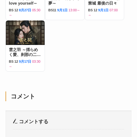
love yourself～
夢～
禁城 最後の日々
BS 12
8月27日
05:30
BS11
9月1日
13:00～
BS 12
9月1日
07:00
～
～
雲之羽 ～揺らめ
く愛、刹那の二人
～
BS 12
9月17日
03:30
～
コメント
コメントする