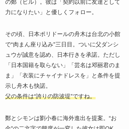
の鄭（ビル）。彼は「契約以前に友達として
力になりたい」と優しくフォロー。
その頃、日本ポリドールの舟木は台北の小館
で“肉まん座り込み”三日目。ついに父ダンシ
ュウが誠意を認め、日本行きを承諾。ただし
「日本国籍を取らない」「芸名は邓丽君のま
ま」「衣装にチャイナドレスを」と条件を提
示し舟木も快諾。
父の条件は“誇りの防波堤”ですね。
鄭とシモンは劉小春に海外進出を提案。“お
金”の二文字で態度が一変した彼女は即OK。