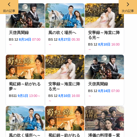
前の記事
次の記事
天啓異聞録
風の吹く場所へ
安寧録～海棠に降
る光～
BS 12
8月14日
07:00
BS 12
8月27日
05:30
～
～
BS 12
8月10日
16:00
～
蜀紅錦～紡がれる
安寧録～海棠に降
天啓異聞録
夢～
る光～
BS 12
8月14日
07:00
BS11
9月1日
13:00～
BS 12
8月10日
16:00
～
～
風の吹く場所へ～
蜀紅錦～紡がれる
溥儀の料理番～紫