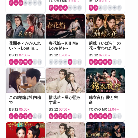
TOKYO MX
09:00～
BS 12
03:00～
月
火
水
木
金
土
日
月
火
水
木
金
土
日
月
火
水
木
金
土
日
花間令＜かかんれ
春花焔～Kill Me
荊棘（いばら）の
い＞～Lost in
Love Me～
花～奪われた私～
Love～
BS 12
07:00～
BS 12
15:00～
BS 12
07:00～
月
火
水
木
金
土
日
月
火
水
木
金
土
日
月
火
水
木
金
土
日
この結婚は社内秘
惜花芷～星が照ら
錦衣夜行 愛と密
で
す道～
命
BS 12
05:30～
BS 12
03:30～
TOKYO MX
11:04～
月
火
水
木
金
土
日
月
火
水
木
金
土
日
月
火
水
木
金
土
日