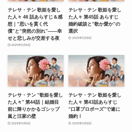
テレサ・テン 歌姫を愛し
テレサ・テン 歌姫を愛し
た人々 46 話あらすじ＆感
た人々 第45話 あらすじ
想｜“思いを貫く代
婚約破談と“歌か愛か”の
償”と“突然の別れ”――幸
選択
せと悲しみが交差する夜
2025年5月9日
2025年5月9日
テレサ・テン “歌姫を愛し
テレサ・テン 歌姫を愛し
た人々” 第44話｜結婚目
た人々 第43話あらすじ
前に降りかかるゴシップ
“口罩プロポーズ”で遂に
嵐と汪家の壁
婚約！
2025年5月9日
2025年5月9日