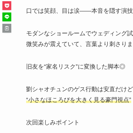
口では笑顔、目は涙――本音を隠す演技
モダンなショールームでウェディング試
微笑みが震えていて、言葉より刺さりま
旧友を“家名リスク”に変換した脚本◎
劉シャオチュンのゲス行動は安直だけど
“小さなほころびを大きく見る豪門視点”
次回楽しみポイント