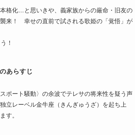
本格化…と思いきや、義家族からの厳命・旧友の
襲来！ 幸せの直前で試される歌姫の「覚悟」が
ょう！
話のあらすじ
スポート騒動〉の余波でテレサの将来性を疑う声
独立レーベル金牛座（きんぎゅうざ）を起ち上
ます。