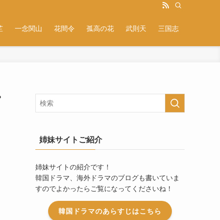
芷
一念関山
花間令
孤高の花
武則天
三国志
プ
姉妹サイトご紹介
姉妹サイトの紹介です！
韓国ドラマ、海外ドラマのブログも書いていま
すのでよかったらご覧になってくださいね！
韓国ドラマのあらすじはこちら