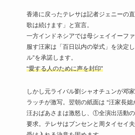
香港に戻ったテレサは記者ジェニーの直
歌は続けます」と宣言。
一方インドネシアでは母シェイイーファ
服す汪家は「百日以内の挙式」を決定し
ル”を承諾します。
“愛する人のために声を封印”
しかし元ライバル劉シャオチュンが邓家
ラッチが激写。翌朝の紙面は “汪家長
汪おばあさまは激怒し、①全演出活動の
要求。テレサはブンセンと周タイセイ夫
受け入れる決意を固めます。