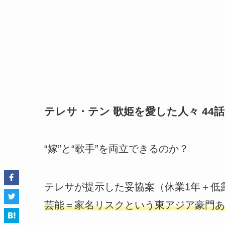
テレサ・テン 歌姫を愛した人々 44
“嫁”と“歌手”を両立できるのか？
テレサが提示した妥協案（休業1年＋低
芸能＝家名リスクという東アジア豪門あ