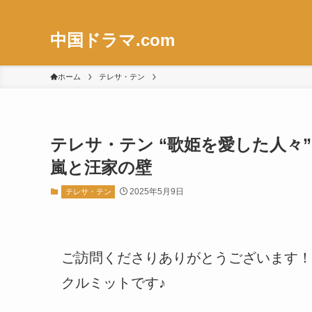
中国ドラマ.com
ホーム
テレサ・テン
テレサ・テン “歌姫を愛した人々
嵐と汪家の壁
2025年5月9日
テレサ・テン
ご訪問くださりありがとうございます！
クルミットです♪