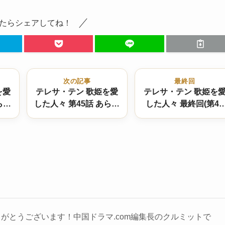
たらシェアしてね！
次の記事
最終回
を愛
テレサ・テン 歌姫を愛
テレサ・テン 歌姫を
らす
した人々 第45話 あらす
した人々 最終回(第48
”で
じ 婚約破談と“歌か愛
話) あらすじ 42歳で幕
か”の選択
を閉じた歌姫の軌跡
結末は！？
がとうございます！中国ドラマ.com編集長のクルミットで