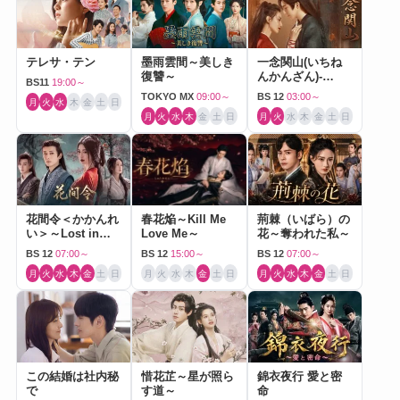
テレサ・テン
墨雨雲間～美しき
一念関山(いちね
復讐～
んかんざん)-
BS11
19:00～
Journey to Love-
TOKYO MX
09:00～
BS 12
03:00～
月
火
水
木
金
土
日
月
火
水
木
金
土
日
月
火
水
木
金
土
日
花間令＜かかんれ
春花焔～Kill Me
荊棘（いばら）の
い＞～Lost in
Love Me～
花～奪われた私～
Love～
BS 12
07:00～
BS 12
15:00～
BS 12
07:00～
月
火
水
木
金
土
日
月
火
水
木
金
土
日
月
火
水
木
金
土
日
この結婚は社内秘
惜花芷～星が照ら
錦衣夜行 愛と密
で
す道～
命