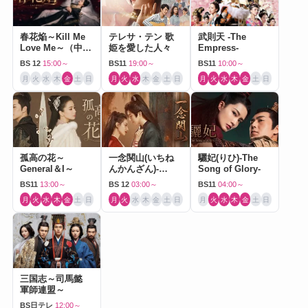
春花焔～Kill Me
テレサ・テン 歌
武則天 -The
Love Me～（中国
姫を愛した人々
Empress-
ドラマ）
BS 12
15:00～
BS11
19:00～
BS11
10:00～
月
火
水
木
金
土
日
月
火
水
木
金
土
日
月
火
水
木
金
土
日
孤高の花～
一念関山(いちね
驪妃(りひ)-The
General＆I～
んかんざん)-
Song of Glory-
Journey to Love-
BS11
13:00～
BS 12
03:00～
BS11
04:00～
月
火
水
木
金
土
日
月
火
水
木
金
土
日
月
火
水
木
金
土
日
三国志～司馬懿
軍師連盟～
BS日テレ
12:00～