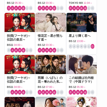
BS 12
05:30～
BS 12
03:30～
TOKYO MX
11:04～
月
火
水
木
金
土
日
月
火
水
木
金
土
日
月
火
水
木
金
土
日
扶揺(フーヤオ)～
惜花芷～星が照ら
星より輝く君へ
伝説の皇后～
す道～
BS 12
13:00～
BS11
04:00～
BS 12
03:30～
月
火
水
木
金
土
日
月
火
水
木
金
土
日
月
火
水
木
金
土
日
扶揺(フーヤオ)～
荊棘（いばら）の
この結婚は社内秘
伝説の皇后～
花～奪われた私～
で（中国ドラマ）
（中国ドラマ）
BS11
04:00～
BS 12
07:00～
BS 12
05:30～
月
火
水
木
金
土
日
月
火
水
木
金
土
日
月
火
水
木
金
土
日