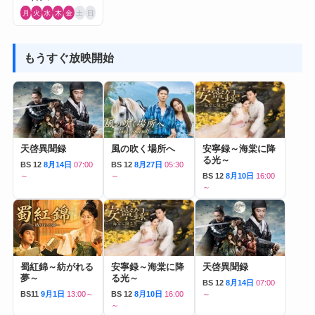
月
火
水
木
金
土
日
もうすぐ放映開始
天啓異聞録
風の吹く場所へ
安寧録～海棠に降
る光～
BS 12
8月14日
07:00
BS 12
8月27日
05:30
～
～
BS 12
8月10日
16:00
～
蜀紅錦～紡がれる
安寧録～海棠に降
天啓異聞録
夢～
る光～
BS 12
8月14日
07:00
BS11
9月1日
13:00～
BS 12
8月10日
16:00
～
～