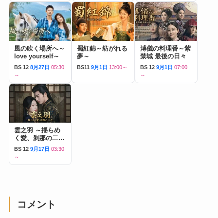
風の吹く場所へ～
蜀紅錦～紡がれる
溥儀の料理番～紫
love yourself～
夢～
禁城 最後の日々
BS 12
8月27日
05:30
BS11
9月1日
13:00～
BS 12
9月1日
07:00
～
～
雲之羽 ～揺らめ
く愛、刹那の二人
～
BS 12
9月17日
03:30
～
コメント