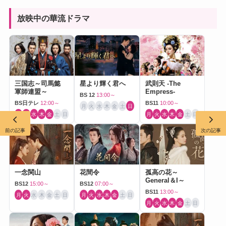
放映中の華流ドラマ
三国志～司馬懿
星より輝く君へ
武則天 -The
軍師連盟～
Empress-
BS 12
13:00～
BS日テレ
12:00～
BS11
10:00～
月
火
水
木
金
土
日
月
火
水
木
金
土
日
月
火
水
木
金
土
日
前の記事
次の記事
一念関山
花間令
孤高の花～
General＆I～
BS12
15:00～
BS12
07:00～
BS11
13:00～
月
火
水
木
金
土
日
月
火
水
木
金
土
日
月
火
水
木
金
土
日