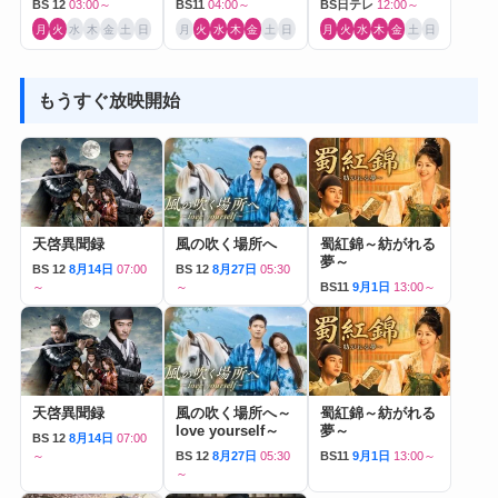
BS 12
03:00～
BS11
04:00～
BS日テレ
12:00～
月
火
水
木
金
土
日
月
火
水
木
金
土
日
月
火
水
木
金
土
日
もうすぐ放映開始
天啓異聞録
風の吹く場所へ
蜀紅錦～紡がれる
夢～
BS 12
8月14日
07:00
BS 12
8月27日
05:30
～
～
BS11
9月1日
13:00～
天啓異聞録
風の吹く場所へ～
蜀紅錦～紡がれる
love yourself～
夢～
BS 12
8月14日
07:00
～
BS 12
8月27日
05:30
BS11
9月1日
13:00～
～