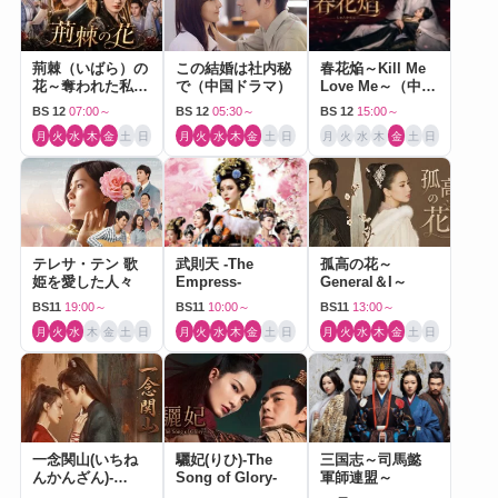
荊棘（いばら）の
この結婚は社内秘
春花焔～Kill Me
花～奪われた私～
で（中国ドラマ）
Love Me～（中国
（中国ドラマ）
ドラマ）
BS 12
07:00～
BS 12
05:30～
BS 12
15:00～
月
火
水
木
金
土
日
月
火
水
木
金
土
日
月
火
水
木
金
土
日
テレサ・テン 歌
武則天 -The
孤高の花～
姫を愛した人々
Empress-
General＆I～
BS11
19:00～
BS11
10:00～
BS11
13:00～
月
火
水
木
金
土
日
月
火
水
木
金
土
日
月
火
水
木
金
土
日
一念関山(いちね
驪妃(りひ)-The
三国志～司馬懿
んかんざん)-
Song of Glory-
軍師連盟～
Journey to Love-