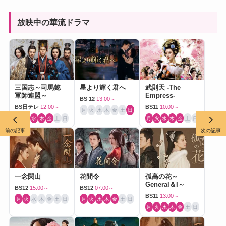
放映中の華流ドラマ
三国志～司馬懿
星より輝く君へ
武則天 -The
軍師連盟～
Empress-
BS 12
13:00～
BS日テレ
12:00～
BS11
10:00～
月
火
水
木
金
土
日
月
火
水
木
金
土
日
月
火
水
木
金
土
日
前の記事
次の記事
一念関山
花間令
孤高の花～
General＆I～
BS12
15:00～
BS12
07:00～
BS11
13:00～
月
火
水
木
金
土
日
月
火
水
木
金
土
日
月
火
水
木
金
土
日