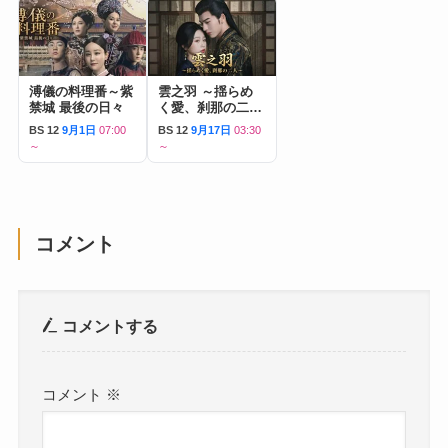
溥儀の料理番～紫
雲之羽 ～揺らめ
禁城 最後の日々
く愛、刹那の二人
～
BS 12
9月1日
07:00
BS 12
9月17日
03:30
～
～
コメント
コメントする
コメント
※