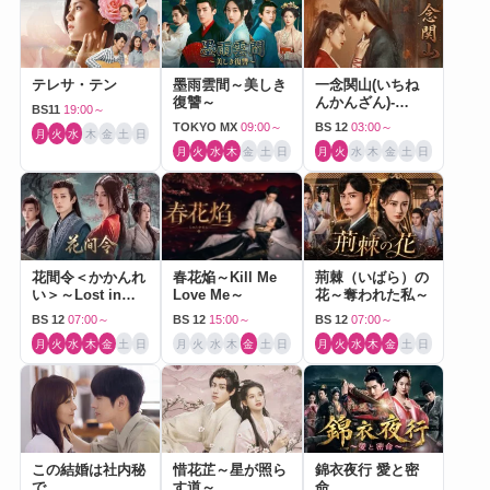
テレサ・テン
墨雨雲間～美しき
一念関山(いちね
復讐～
んかんざん)-
BS11
19:00～
Journey to Love-
TOKYO MX
09:00～
BS 12
03:00～
月
火
水
木
金
土
日
月
火
水
木
金
土
日
月
火
水
木
金
土
日
花間令＜かかんれ
春花焔～Kill Me
荊棘（いばら）の
い＞～Lost in
Love Me～
花～奪われた私～
Love～
BS 12
07:00～
BS 12
15:00～
BS 12
07:00～
月
火
水
木
金
土
日
月
火
水
木
金
土
日
月
火
水
木
金
土
日
この結婚は社内秘
惜花芷～星が照ら
錦衣夜行 愛と密
で
す道～
命