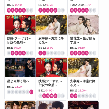
BS 12
05:30～
BS 12
03:30～
TOKYO MX
11:04～
月
火
水
木
金
土
日
月
火
水
木
金
土
日
月
火
水
木
金
土
日
扶揺(フーヤオ)～
安寧録～海棠に降
惜花芷～星が照ら
伝説の皇后～
る光～
す道～
BS11
04:00～
BS 12
16:00～
BS 12
03:30～
月
火
水
木
金
土
日
月
火
水
木
金
土
日
月
火
水
木
金
土
日
星より輝く君へ
扶揺(フーヤオ)～
安寧録～海棠に降
伝説の皇后～
る光～
BS 12
13:00～
BS11
04:00～
BS 12
16:00～
月
火
水
木
金
土
日
月
火
水
木
金
土
日
月
火
水
木
金
土
日