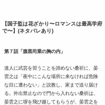
【国子監は花ざかり〜ロマンスは最高学府
で〜】(ネタバレあり)
第７話「腹黒司業の胸の内」
達人に武芸を習うことを諦めない桑祈に、晏
雲之は「夜中にこんな場所に来なければ危険
な目に遭わない」と説教し、家まで送り届け
る。外出禁止なので門から入れない桑祈は、
晏雲之に塀を飛び越してもらうが、晏雲之を