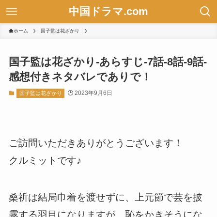
中国ドラマ.com
ホーム
国子監は花ざかり
国子監は花ざかり-あらすじ-7話-8話-9話-
感想付きネタバレでありで！
2023年9月6日
国子監は花ざかり
ご訪問いただきありがとうございます！
クルミットです♪
桑祈は結局巾着を渡せずに、上元節で芸を披
露する羽目になりますが、恥をかきそうにな