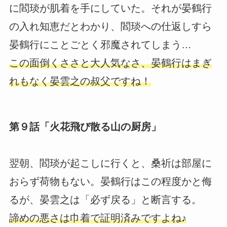
に閻琰が肌着を手にしていた。それが晏鶴行
の入れ知恵だとわかり、閻琰への仕返しすら
晏鶴行にことごとく邪魔されてしまう…
この面倒くささと大人気なさ、晏鶴行はまぎ
れもなく晏雲之の叔父ですね！
第９話「火花飛び散る山の厨房」
翌朝、閻琰が起こしに行くと、桑祈は部屋に
おらず荷物もない。晏鶴行はこの程度かと侮
るが、晏雲之は「必ず戻る」と断言する。
諦めの悪さは巾着で証明済みですよね♪