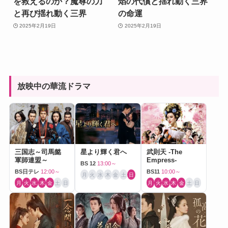
を救えるのか？魔尊の力
焰の代償と揺れ動く三界
と再び揺れ動く三界
の命運
2025年2月19日
2025年2月19日
放映中の華流ドラマ
三国志～司馬懿
星より輝く君へ
武則天 -The
軍師連盟～
Empress-
BS 12
13:00～
BS日テレ
12:00～
BS11
10:00～
月
火
水
木
金
土
日
月
火
水
木
金
土
日
月
火
水
木
金
土
日