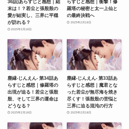
36話)あらすじと感想｜結
らすじと感想｜衝撃！修
末は！？若尘と張殷殷の
羅塔の秘密と太一上仙と
愛が結実し、三界に平穏
の最終決戦へ
が訪れる？
2025年2月19日
2025年2月19日
塵縁-じんえん- 第34話あ
塵縁-じんえん- 第33話あ
らすじと感想｜修羅塔の
らすじと感想｜魔君とな
出現が迫る！若尘と張殷
った若尘が無尽海を焼き
殷、そして三界の運命は
尽くす！張殷殷の苦悩と
どうなる？
三界に迫る混沌の行方
2025年2月19日
2025年2月19日