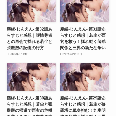
塵縁-じんえん- 第32話あ
塵縁-じんえん- 第31話あ
らすじと感想｜嗜情尊者
らすじと感想｜若尘が西
との再会で揺れる若尘と
玄を救う！揺れ動く師弟
張殷殷の記憶の行方
関係と三界の新たな争い
2025年2月19日
2025年2月19日
塵縁-じんえん- 第30話あ
塵縁-じんえん- 第29話あ
らすじと感想｜若尘と張
らすじと感想｜若尘が修
殷殷の帰還で西玄の危機
羅塔に単身挑む！九幽明