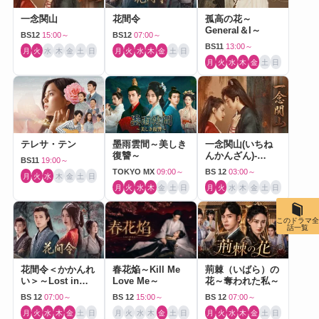
一念関山
花間令
孤高の花～
General＆I～
BS12
15:00～
BS12
07:00～
BS11
13:00～
月
火
水
木
金
土
日
月
火
水
木
金
土
日
月
火
水
木
金
土
日
テレサ・テン
墨雨雲間～美しき
一念関山(いちね
復讐～
んかんざん)-
BS11
19:00～
Journey to Love-
TOKYO MX
09:00～
BS 12
03:00～
月
火
水
木
金
土
日
月
火
水
木
金
土
日
月
火
水
木
金
土
日
このドラマ全
話一覧
花間令＜かかんれ
春花焔～Kill Me
荊棘（いばら）の
い＞～Lost in
Love Me～
花～奪われた私～
Love～
BS 12
07:00～
BS 12
15:00～
BS 12
07:00～
月
火
水
木
金
土
日
月
火
水
木
金
土
日
月
火
水
木
金
土
日