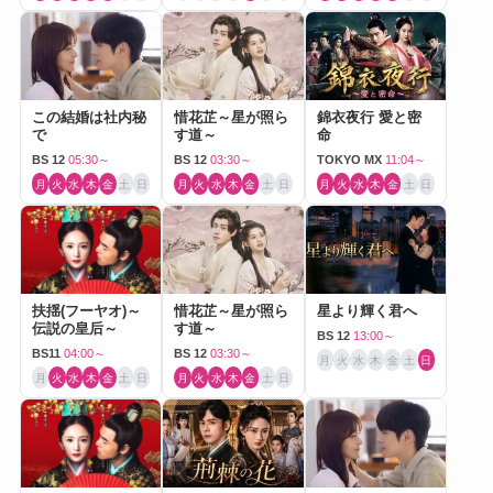
この結婚は社内秘
惜花芷～星が照ら
錦衣夜行 愛と密
で
す道～
命
BS 12
05:30～
BS 12
03:30～
TOKYO MX
11:04～
月
火
水
木
金
土
日
月
火
水
木
金
土
日
月
火
水
木
金
土
日
扶揺(フーヤオ)～
惜花芷～星が照ら
星より輝く君へ
伝説の皇后～
す道～
BS 12
13:00～
BS11
04:00～
BS 12
03:30～
月
火
水
木
金
土
日
月
火
水
木
金
土
日
月
火
水
木
金
土
日