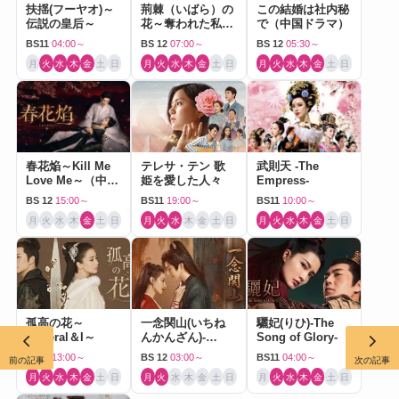
扶揺(フーヤオ)～
荊棘（いばら）の
この結婚は社内秘
伝説の皇后～
花～奪われた私～
で（中国ドラマ）
（中国ドラマ）
BS11
04:00～
BS 12
07:00～
BS 12
05:30～
月
火
水
木
金
土
日
月
火
水
木
金
土
日
月
火
水
木
金
土
日
春花焔～Kill Me
テレサ・テン 歌
武則天 -The
Love Me～（中国
姫を愛した人々
Empress-
ドラマ）
BS 12
15:00～
BS11
19:00～
BS11
10:00～
月
火
水
木
金
土
日
月
火
水
木
金
土
日
月
火
水
木
金
土
日
孤高の花～
一念関山(いちね
驪妃(りひ)-The
General＆I～
んかんざん)-
Song of Glory-
Journey to Love-
BS11
13:00～
BS 12
03:00～
BS11
04:00～
前の記事
次の記事
月
火
水
木
金
土
日
月
火
水
木
金
土
日
月
火
水
木
金
土
日