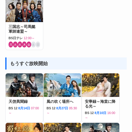
三国志～司馬懿
軍師連盟～
BS日テレ
12:00～
月
火
水
木
金
土
日
もうすぐ放映開始
天啓異聞録
風の吹く場所へ
安寧録～海棠に降
る光～
BS 12
8月14日
07:00
BS 12
8月27日
05:30
～
～
BS 12
8月10日
16:00
～