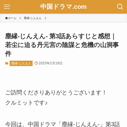
中国ドラマ.com
ホーム
塵縁-じんえん
塵縁-じんえん- 第3話あらすじと感想｜
若尘に迫る丹元宮の陰謀と危機の山洞事
件
2025年2月19日
塵縁-じんえん
ご訪問くださりありがとうございます！
クルミットです♪
今回は、中国ドラマ「塵縁-じんえん-」第3話