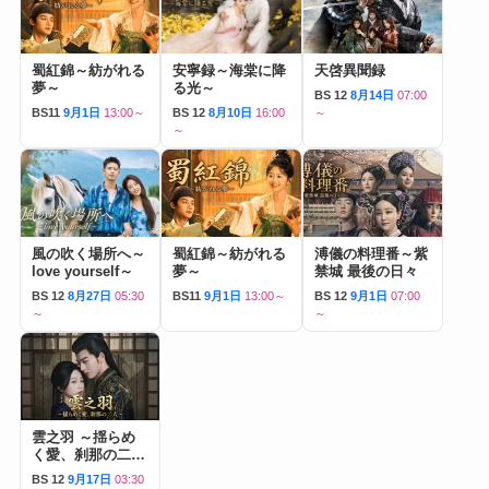
蜀紅錦～紡がれる
安寧録～海棠に降
天啓異聞録
夢～
る光～
BS 12
8月14日
07:00
BS11
9月1日
13:00～
BS 12
8月10日
16:00
～
～
風の吹く場所へ～
蜀紅錦～紡がれる
溥儀の料理番～紫
love yourself～
夢～
禁城 最後の日々
BS 12
8月27日
05:30
BS11
9月1日
13:00～
BS 12
9月1日
07:00
～
～
雲之羽 ～揺らめ
く愛、刹那の二人
～
BS 12
9月17日
03:30