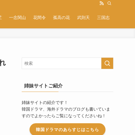
芷
一念関山
花間令
孤高の花
武則天
三国志
れ
姉妹サイトご紹介
姉妹サイトの紹介です！
韓国ドラマ、海外ドラマのブログも書いていま
すのでよかったらご覧になってくださいね！
韓国ドラマのあらすじはこちら