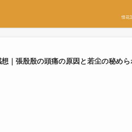
惜花
と感想｜張殷殷の頭痛の原因と若尘の秘めら