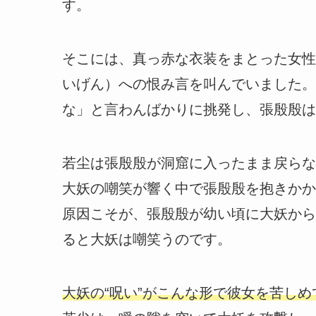
す。
そこには、真っ赤な衣装をまとった女性
いげん）への恨み言を叫んでいました。
な」と言わんばかりに挑発し、張殷殷は
若尘は張殷殷が洞窟に入ったまま戻らな
大妖の嘲笑が響く中で張殷殷を抱きかか
原因こそが、張殷殷が幼い頃に大妖から
ると大妖は嘲笑うのです。
大妖の“呪い”がこんな形で彼女を苦し