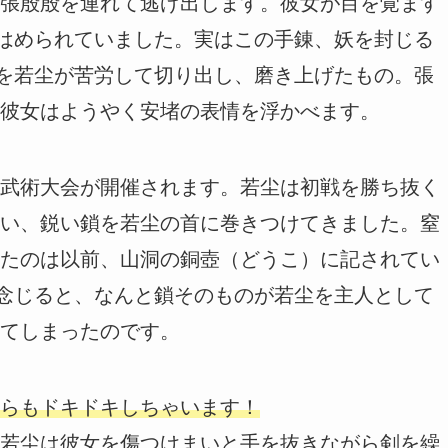
張殷殷を連れて逃げ出します。彼女が目を覚ます
がはめられていました。実はこの手錬、妖を封じる
部を若尘が苦労して切り出し、磨き上げたもの。張
彼女はようやく安堵の表情を浮かべます。
武術大会が開催されます。若尘は初戦を勝ち抜く
い、鋭い鎖を若尘の首に巻きつけてきました。窒
たのは以前、山洞の銅壺（どうこ）に記されてい
て念じると、なんと鎖そのものが若尘を主人として
てしまったのです。
らもドキドキしちゃいます！
若尘は彼女を傷つけまいと手を抜きながら剣を繰