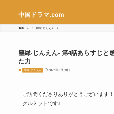
中国ドラマ.com
ホーム
塵縁-じんえん
塵縁-じんえん- 第4話あらすじ
た力
2025年2月19日
塵縁-じんえん
ご訪問くださりありがとうございます！
クルミットです♪