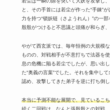
若尘は一瞬の隙を突いて大妖を攻撃し、
と、その手首には若尘が作った“手錬”
力を持つ“锁妖链（さようれん）”の一
殷殷がつけると不思議と頭痛が和らぎ、
やがて西玄派では、毎年恒例の大規模な
ものの、対戦相手が不意打ちで法器を使
息の危機に陥る若尘でしたが、思い出し
た“奥義の言葉”でした。それを集中し
認め、攻撃してきた弟子を逆に打ち倒し
本当に予測不能な展開で、見ているこち
続く二回戦は、なんと張殷殷との対戦。