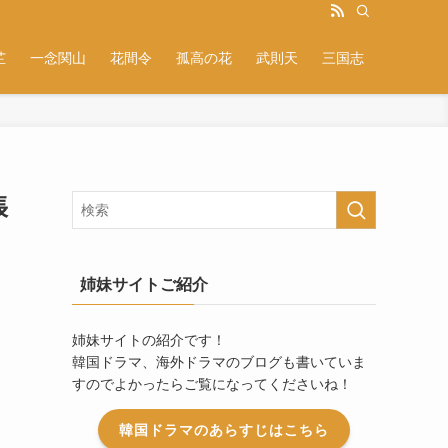
芷
一念関山
花間令
孤高の花
武則天
三国志
張
姉妹サイトご紹介
姉妹サイトの紹介です！
韓国ドラマ、海外ドラマのブログも書いていま
すのでよかったらご覧になってくださいね！
韓国ドラマのあらすじはこちら