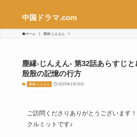
中国ドラマ.com
ホーム
塵縁-じんえん
塵縁-じんえん- 第32話あらす
殷殷の記憶の行方
2025年2月19日
塵縁-じんえん
ご訪問くださりありがとうございます！
クルミットです♪