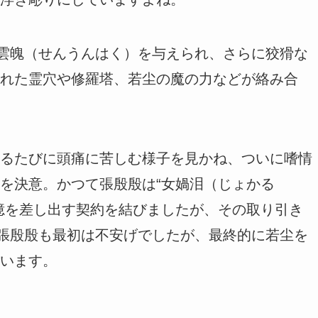
仙雲魄（せんうんはく）を与えられ、さらに狡猾な
れた霊穴や修羅塔、若尘の魔の力などが絡み合
るたびに頭痛に苦しむ様子を見かね、ついに嗜情
を決意。かつて張殷殷は“女媧泪（じょかる
憶を差し出す契約を結びましたが、その取り引き
。張殷殷も最初は不安げでしたが、最終的に若尘を
います。