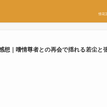
惜花
じと感想｜嗜情尊者との再会で揺れる若尘と