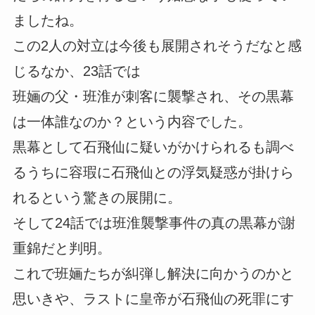
ましたね。
この2人の対立は今後も展開されそうだなと感
じるなか、23話では
班婳の父・班淮が刺客に襲撃され、その黒幕
は一体誰なのか？という内容でした。
黒幕として石飛仙に疑いがかけられるも調べ
るうちに容瑕に石飛仙との浮気疑惑が掛けら
れるという驚きの展開に。
そして24話では班淮襲撃事件の真の黒幕が謝
重錦だと判明。
これで班婳たちが糾弾し解決に向かうのかと
思いきや、ラストに皇帝が石飛仙の死罪にす