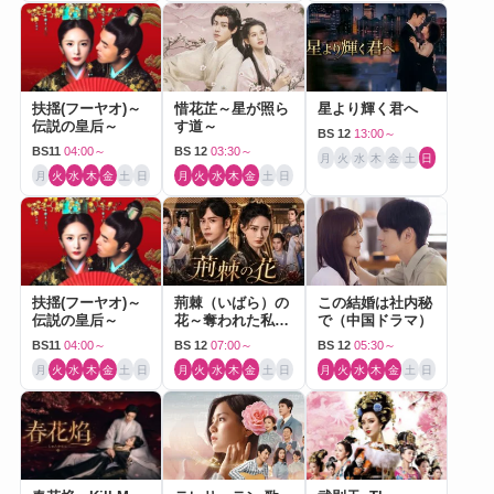
扶揺(フーヤオ)～
惜花芷～星が照ら
星より輝く君へ
伝説の皇后～
す道～
BS 12
13:00～
BS11
04:00～
BS 12
03:30～
月
火
水
木
金
土
日
月
火
水
木
金
土
日
月
火
水
木
金
土
日
扶揺(フーヤオ)～
荊棘（いばら）の
この結婚は社内秘
伝説の皇后～
花～奪われた私～
で（中国ドラマ）
（中国ドラマ）
BS11
04:00～
BS 12
07:00～
BS 12
05:30～
月
火
水
木
金
土
日
月
火
水
木
金
土
日
月
火
水
木
金
土
日