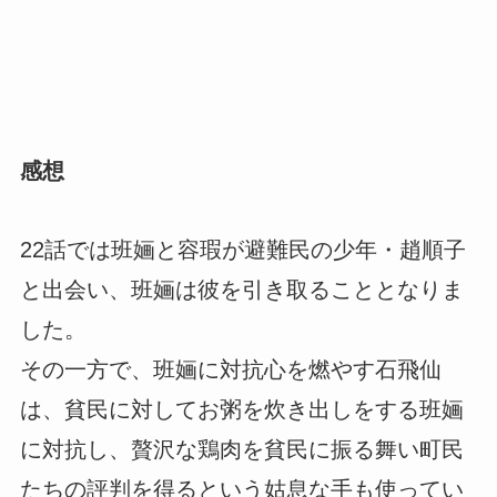
感想
22話では班婳と容瑕が避難民の少年・趙順子
と出会い、班婳は彼を引き取ることとなりま
した。
その一方で、班婳に対抗心を燃やす石飛仙
は、貧民に対してお粥を炊き出しをする班婳
に対抗し、贅沢な鶏肉を貧民に振る舞い町民
たちの評判を得るという姑息な手も使ってい