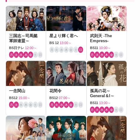
三国志～司馬懿
星より輝く君へ
武則天 -The
軍師連盟～
Empress-
BS 12
13:00～
BS日テレ
12:00～
BS11
10:00～
月
火
水
木
金
土
日
月
火
水
木
金
土
日
月
火
水
木
金
土
日
一念関山
花間令
孤高の花～
General＆I～
BS12
15:00～
BS12
07:00～
BS11
13:00～
月
火
水
木
金
土
日
月
火
水
木
金
土
日
月
火
水
木
金
土
日