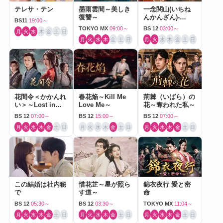
テレサ・テン
墨雨雲間～美しき
一念関山(いちね
復讐～
んかんざん)-
BS11
19:00～
Journey to Love-
TOKYO MX
09:00～
BS 12
03:00～
月
火
水
木
金
土
日
月
火
水
木
金
土
日
月
火
水
木
金
土
日
花間令＜かかんれ
春花焔～Kill Me
荊棘（いばら）の
い＞～Lost in
Love Me～
花～奪われた私～
Love～
BS 12
07:00～
BS 12
15:00～
BS 12
07:00～
月
火
水
木
金
土
日
月
火
水
木
金
土
日
月
火
水
木
金
土
日
この結婚は社内秘
惜花芷～星が照ら
錦衣夜行 愛と密
で
す道～
命
BS 12
05:30～
BS 12
03:30～
TOKYO MX
11:04～
月
火
水
木
金
土
日
月
火
水
木
金
土
日
月
火
水
木
金
土
日