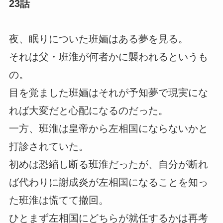
23話
夜、眠りについた班婳はある夢を見る。
それは父・班淮が何者かに襲われるというも
の。
目を覚ました班婳はそれが予知夢で現実にな
れば大変だと心配になるのだった。
一方、班淮は皇帝から左相国にならないかと
打診されていた。
初めは恐縮し断る班淮だったが、自分が断れ
ば代わりに謝成炎が左相国になることを知っ
た班淮は慌てて撤回。
ひとまず左相国にどちらが就任するかは再考