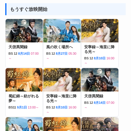
もうすぐ放映開始
天啓異聞録
風の吹く場所へ
安寧録～海棠に降
る光～
BS 12
8月14日
07:00
BS 12
8月27日
05:30
～
～
BS 12
8月10日
16:00
～
蜀紅錦～紡がれる
安寧録～海棠に降
天啓異聞録
夢～
る光～
BS 12
8月14日
07:00
BS11
9月1日
13:00～
BS 12
8月10日
16:00
～
～