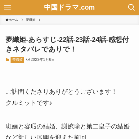
中国ドラマ.com
ホーム
夢織姫
夢織姫-あらすじ-22話-23話-24話-感想付
きネタバレでありで！
2023年1月6日
夢織姫
ご訪問くださりありがとうございます！
クルミットです♪
班婳と容瑕の結婚、謝婉瑜と第二皇子の結婚
など新しい展開を迎えた前回。