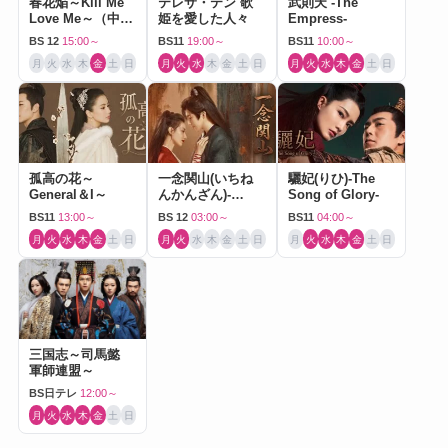
春花焔～Kill Me
テレサ・テン 歌
武則天 -The
Love Me～（中国
姫を愛した人々
Empress-
ドラマ）
BS 12
15:00～
BS11
19:00～
BS11
10:00～
月
火
水
木
金
土
日
月
火
水
木
金
土
日
月
火
水
木
金
土
日
孤高の花～
一念関山(いちね
驪妃(りひ)-The
General＆I～
んかんざん)-
Song of Glory-
Journey to Love-
BS11
13:00～
BS 12
03:00～
BS11
04:00～
月
火
水
木
金
土
日
月
火
水
木
金
土
日
月
火
水
木
金
土
日
三国志～司馬懿
軍師連盟～
BS日テレ
12:00～
月
火
水
木
金
土
日