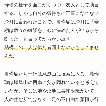
瑾瑜の様子を面白がりつつ、友人として助言
する。しかし自分の気持ちに正直になれない
冷月に言われたことで、蕭瑾瑜は冷月に「景
翊は数々の縁談を、心に決めた人がいるから
断った」と言ってからかい返す。
結構この二人は似た者同士なのかもしれませ
んね
蕭瑾瑜たち一行は鳳凰山に捜索に入る。蕭瑾
瑜は鳳凰山の西南に父が隠れていると考えて
いたが、そこは池や沼地に毒蛇や蠍がいて、
人の住む所ではなく、足の不自由な蕭恒が行