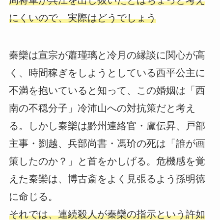
周将軍が呉江を出し抜いたとはちょっと考え
にくいので、実際はどうでしょう
秦欒は宣宗が蕭瑾璃と冷月の縁談に関心が高
く、時間稼ぎをしようとしている西平公主に
不満を抱いていると知って、この婚姻は「西
南の不穏分子」冷沛山への対抗策だと考え
る。しかし秦欒は黔州連絡官・盧伝昇、戸部
主事・劉越、兵部尚書・馮玠の死は「誰が画
策したのか？」と首をかしげる。危機感を覚
えた秦欒は、博古斎をよく見張るよう孫明徳
に命じる。
それでは、連続殺人が秦欒の指示という許如