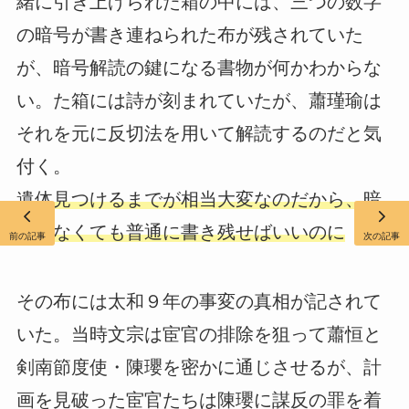
緒に引き上げられた箱の中には、三つの数字
の暗号が書き連ねられた布が残されていた
が、暗号解読の鍵になる書物が何かわからな
い。た箱には詩が刻まれていたが、蕭瑾瑜は
それを元に反切法を用いて解読するのだと気
付く。
遺体見つけるまでが相当大変なのだから、暗
号でなくても普通に書き残せばいいのに
前の記事
次の記事
その布には太和９年の事変の真相が記されて
いた。当時文宗は宦官の排除を狙って蕭恒と
剣南節度使・陳瓔を密かに通じさせるが、計
画を見破った宦官たちは陳瓔に謀反の罪を着