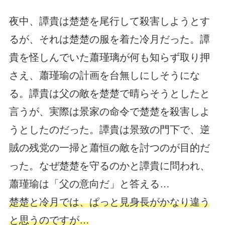
夜中、譚貴は楚楚を尾行して殺害しようとす
るが、それは楚楚の服を着た冷月だった。譚
貴を怪しんでいた蕭瑾璃が何も知らず取り押
さえ、蕭瑾瑜の計画を台無しにしそうにな
る。譚貴は父の敵を楚楚で晴らそうとしたと
言うが、実際は景家の命令で楚楚を殺害しよ
うとしたのだった。譚貴は景致の門下で、逆
賊の残党の一掃と蕭恒の敵を討つのが目的だ
った。なぜ楚楚を守るのかと譚貴に問われ、
蕭瑾瑜は「父の意向だ」と答える…
楚楚と冷月では、ぱっと見身長がかなり違う
と思うのですが…