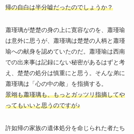
帰の自白は半分嘘だったのでしょうか？
蕭瑾璃が楚楚の身の上に寛容なのを、蕭瑾瑜
は意外に思うが、蕭瑾璃は楚楚の人柄と蕭瑾
瑜への献身を認めていたのだ。蕭瑾瑜は西南
での出来事は記録にない秘密があるはずと考
え、楚楚の処分は慎重にと思う。そんな弟に
蕭瑾璃は「心の中の敵」を指摘する。
景翊も蕭瑾璃も、もっとガッツリ指摘してや
ってもいいと思うのですが♪
許如帰の家族の遺体処分を命じられた者たち