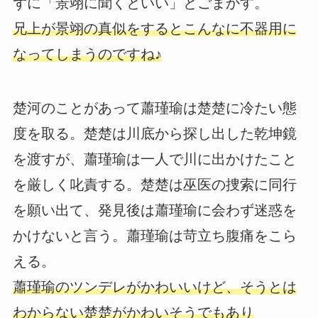
ずに「景翊に聞くといい」とごまかす。
兄上が景翊の真似をするとこんなに不器用に
なってしまうのですね♪
楚河のことがあって蕭瑾瑜は楚楚に冷たい態
度を取る。楚楚は川底から探し出した乾坤鏡
を渡すが、蕭瑾瑜は一人で川に出かけたこと
を厳しく叱責する。楚楚は巫医の捜索に同行
を願い出て、発見後は蕭瑾瑜に会わず迷惑を
かけないと言う。蕭瑾瑜は苛立ち腹痛をこら
える。
蕭瑾瑜のツンデレがかわいいけど、そうとは
わからない楚楚がかわいそうでもあり