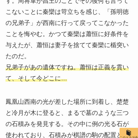
す。周将軍が昌王のことでその後何も言って
こないことに秦欒は苛立ちを感じ、「孫明徳
の兄弟子」が西南に行って戻ってこなかった
ことを悔やむ。かつて秦欒は蕭恒に好条件を
与えたが、蕭恒は妻子を捨てて秦欒に楯突い
たのだ。
兄弟子があの遺体ですね。蕭恒は正義を貫い
て、そして今どこに…
鳳凰山西南の光が差した場所に到着し、楚楚
と冷月が木に登ると、まるで墓のような三つ
の石積みを発見する。その中に例の光る石が
使われており、石積みが棋譜の駒の配置と重
このドラマ全