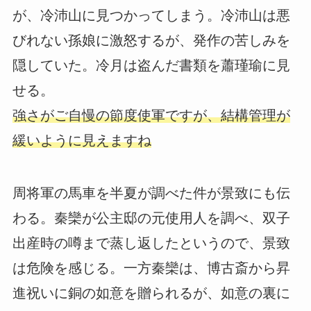
が、冷沛山に見つかってしまう。冷沛山は悪
びれない孫娘に激怒するが、発作の苦しみを
隠していた。冷月は盗んだ書類を蕭瑾瑜に見
せる。
強さがご自慢の節度使軍ですが、結構管理が
緩いように見えますね
周将軍の馬車を半夏が調べた件が景致にも伝
わる。秦欒が公主邸の元使用人を調べ、双子
出産時の噂まで蒸し返したというので、景致
は危険を感じる。一方秦欒は、博古斎から昇
進祝いに銅の如意を贈られるが、如意の裏に