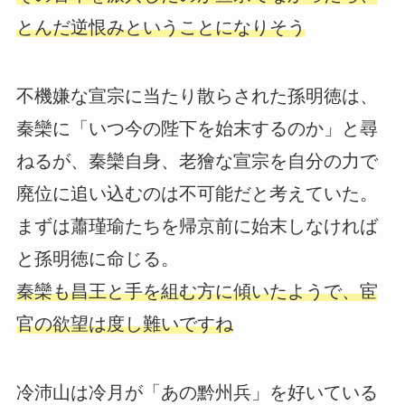
とんだ逆恨みということになりそう
不機嫌な宣宗に当たり散らされた孫明徳は、
秦欒に「いつ今の陛下を始末するのか」と尋
ねるが、秦欒自身、老獪な宣宗を自分の力で
廃位に追い込むのは不可能だと考えていた。
まずは蕭瑾瑜たちを帰京前に始末しなければ
と孫明徳に命じる。
秦欒も昌王と手を組む方に傾いたようで、宦
官の欲望は度し難いですね
冷沛山は冷月が「あの黔州兵」を好いている