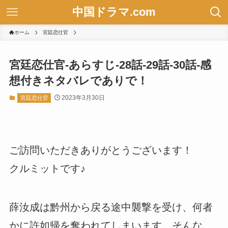
中国ドラマ.com
ホーム
宮廷恋仕官
宮廷恋仕官-あらすじ-28話-29話-30話-感
想付きネタバレでありで！
2023年3月30日
宮廷恋仕官
ご訪問いただきありがとうございます！
クルミットです♪
薛汝成は黔州から戻る途中襲撃を受け、何者
かに許如帰を奪われてしまいます。そんな