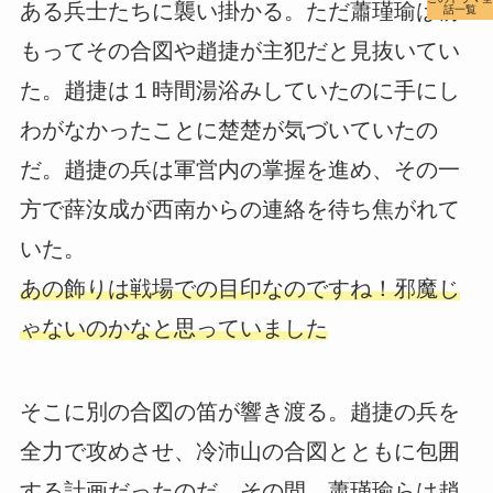
ある兵士たちに襲い掛かる。ただ蕭瑾瑜は前
話一覧
もってその合図や趙捷が主犯だと見抜いてい
た。趙捷は１時間湯浴みしていたのに手にし
わがなかったことに楚楚が気づいていたの
だ。趙捷の兵は軍営内の掌握を進め、その一
方で薛汝成が西南からの連絡を待ち焦がれて
いた。
あの飾りは戦場での目印なのですね！邪魔じ
ゃないのかなと思っていました
そこに別の合図の笛が響き渡る。趙捷の兵を
全力で攻めさせ、冷沛山の合図とともに包囲
する計画だったのだ。その間、蕭瑾瑜らは趙