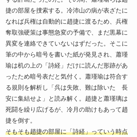
捷の部屋を捜索する。冷沛山の病が表ざたに
なれば兵権は自動的に趙捷に渡るため、兵権
奪取強硬策は事態急変の予備で、まだ黒幕に
異変を連絡できていないはずだった。そこに
筆の中から暗号を書いた紙が発見され、蕭瑾
瑜は机の上の「詩経」だけに読んだ形跡があ
ったため暗号表だと気付く。蕭瑾瑜は符合す
る規則を解析し「呉は失敗、難は除いた 長
安に集結せよ」と読み解く。趙捷と蕭瑾璃は
死闘を繰り広げるが、冷月の助けもあって趙
捷を倒す。
そもそも趙捷の部屋に「詩経」っていう時点