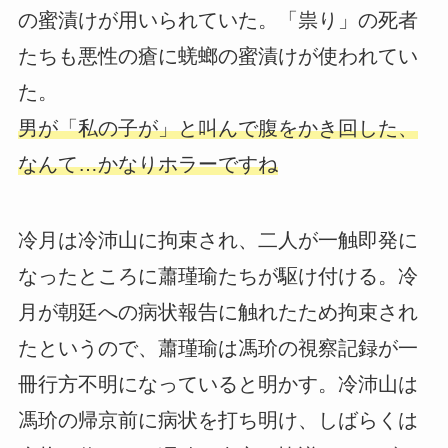
の蜜漬けが用いられていた。「祟り」の死者
たちも悪性の瘡に蜣螂の蜜漬けが使われてい
た。
男が「私の子が」と叫んで腹をかき回した、
なんて…かなりホラーですね
冷月は冷沛山に拘束され、二人が一触即発に
なったところに蕭瑾瑜たちが駆け付ける。冷
月が朝廷への病状報告に触れたため拘束され
たというので、蕭瑾瑜は馮玠の視察記録が一
冊行方不明になっていると明かす。冷沛山は
馮玠の帰京前に病状を打ち明け、しばらくは