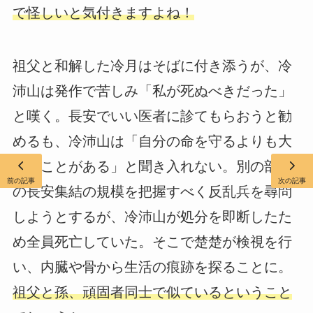
で怪しいと気付きますよね！
祖父と和解した冷月はそばに付き添うが、冷
沛山は発作で苦しみ「私が死ぬべきだった」
と嘆く。長安でいい医者に診てもらおうと勧
めるも、冷沛山は「自分の命を守るよりも大
事なことがある」と聞き入れない。別の部隊
前の記事
次の記事
の長安集結の規模を把握すべく反乱兵を尋問
しようとするが、冷沛山が処分を即断したた
め全員死亡していた。そこで楚楚が検視を行
い、内臓や骨から生活の痕跡を探ることに。
祖父と孫、頑固者同士で似ているということ