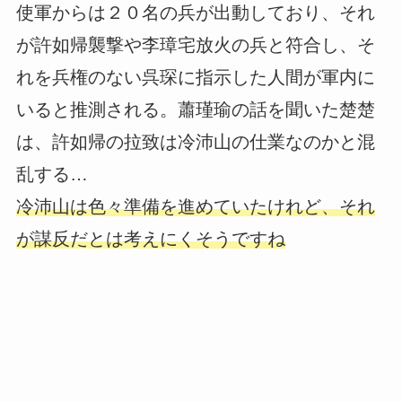
使軍からは２０名の兵が出動しており、それ
が許如帰襲撃や李璋宅放火の兵と符合し、そ
れを兵権のない呉琛に指示した人間が軍内に
いると推測される。蕭瑾瑜の話を聞いた楚楚
は、許如帰の拉致は冷沛山の仕業なのかと混
乱する…
冷沛山は色々準備を進めていたけれど、それ
が謀反だとは考えにくそうですね