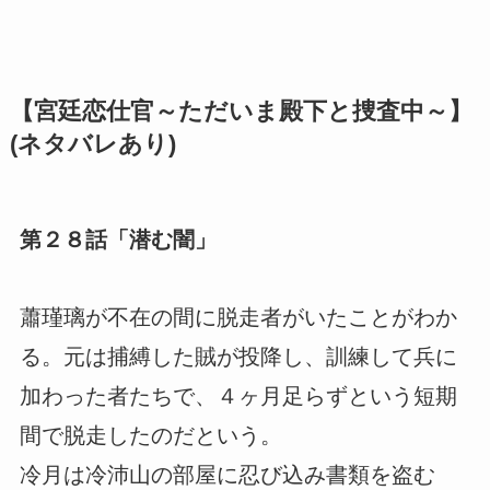
【宮廷恋仕官～ただいま殿下と捜査中～】
(ネタバレあり)
第２８話「潜む闇」
蕭瑾璃が不在の間に脱走者がいたことがわか
る。元は捕縛した賊が投降し、訓練して兵に
加わった者たちで、４ヶ月足らずという短期
間で脱走したのだという。
冷月は冷沛山の部屋に忍び込み書類を盗む