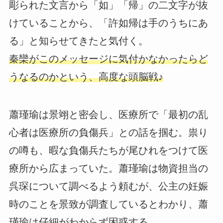
彫られた文言から「如」「帰」の二文字が抜
けていることから、「許如帰は手のうちにあ
る」と知らせてきたと気付く。
秦欒がこのメッセージに気付かなかったらど
うなるのかという、高度な頭脳戦♪
蕭瑾瑜は景翊と密会し、医療所で「最初の乱
心者は医療所の負傷兵」との話を掴む。祟り
の噂も、暇な負傷兵たちが尾ひれをつけて医
療所から広まっていた。蕭瑾瑜は物資担当の
呉琛について調べるよう頼むが、公主の妊娠
時のことを景致が調査しているとわかり、蕭
瑾瑜は仔細がわからず困惑する。