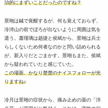
治的にまずいことだったのですね？
景翊は鍼で覚醒するが、何も覚えておらず、
冷沛山の前でぼろが出ないように周囲は気を
遣う。蕭瑾璃は趙捷と侯斌から、景翊は兵士
らしくないため何者なのかと問い詰められる
が、新入りだとごまかす。景翊もまた、侯斌
から疑われていたと感じていた。
この場面、かなり楚楚のナイスフォローが光
りますね♪
冷月は景翊の症状から、痛み止めの薬の「洋