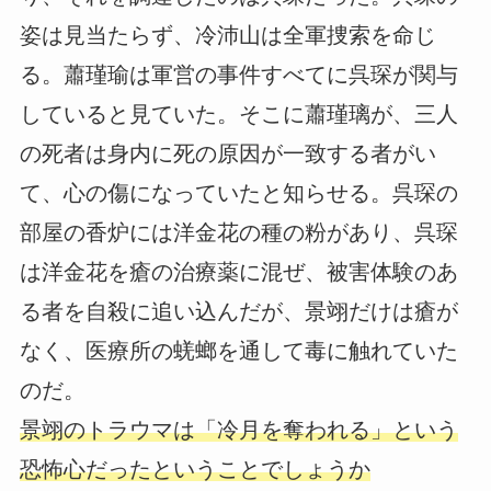
姿は見当たらず、冷沛山は全軍捜索を命じ
る。蕭瑾瑜は軍営の事件すべてに呉琛が関与
していると見ていた。そこに蕭瑾璃が、三人
の死者は身内に死の原因が一致する者がい
て、心の傷になっていたと知らせる。呉琛の
部屋の香炉には洋金花の種の粉があり、呉琛
は洋金花を瘡の治療薬に混ぜ、被害体験のあ
る者を自殺に追い込んだが、景翊だけは瘡が
なく、医療所の蜣螂を通して毒に触れていた
のだ。
景翊のトラウマは「冷月を奪われる」という
恐怖心だったということでしょうか