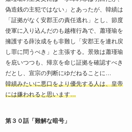
偽造銭の主犯ではない」とあったが、韓績は
「証拠がなく安郡王の責任逃れ」とし、節度
使軍に入り込んだのも越権行為で、蕭瑾瑜を
擁護する薛汝成をも非難し「安郡王を連れ戻
し罪に問うべき」と主張する。景致は蕭瑾瑜
を庇いつつも、帰京を命じ証拠を確認すべき
だとし、宣宗の判断にゆだねることに…
韓績みたいに悪口をより優先する人は、皇帝
には嫌われると思います…
第３０話「難解な暗号」