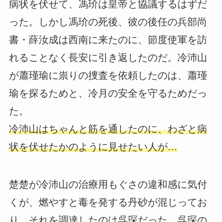
病状を伏せて、馮玠は皇帝と協議するはずだ
った。しかし馮玠の死後、彼の後任の兵部尚
書・薛汝成は西南に来たのに、節度使軍を訪
れることなく長安に引き返したのだ。冷沛山
が蕭瑾瑜に祟りの捜査を依頼したのは、蕭瑾
瑜を探るためと、冷月の安全を守るためだっ
た。
冷沛山はちゃんと筋を通したのに、わざと病
状を伏せたかのように見せたい人が…
楚楚が冷沛山の治療用もぐさの違和感に気付
くが、燃やすと毒を発する丹砂が混じってお
り、それを調達したのは呉琛だった。呉琛の