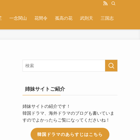
芷
一念関山
花間令
孤高の花
武則天
三国志
！
姉妹サイトご紹介
姉妹サイトの紹介です！
韓国ドラマ、海外ドラマのブログも書いていま
すのでよかったらご覧になってくださいね！
韓国ドラマのあらすじはこちら