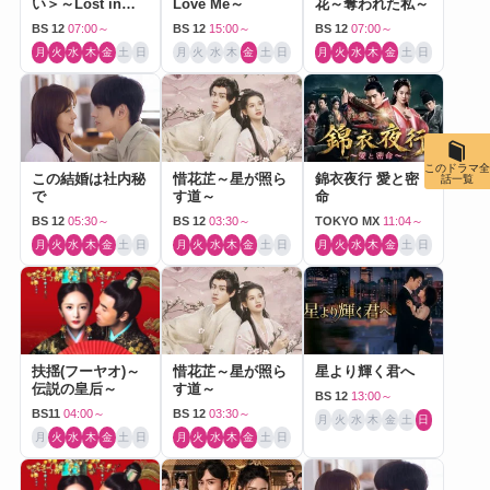
い＞～Lost in
Love Me～
花～奪われた私～
Love～
BS 12
07:00～
BS 12
15:00～
BS 12
07:00～
月
火
水
木
金
土
日
月
火
水
木
金
土
日
月
火
水
木
金
土
日
このドラマ全
この結婚は社内秘
惜花芷～星が照ら
錦衣夜行 愛と密
話一覧
で
す道～
命
BS 12
05:30～
BS 12
03:30～
TOKYO MX
11:04～
月
火
水
木
金
土
日
月
火
水
木
金
土
日
月
火
水
木
金
土
日
扶揺(フーヤオ)～
惜花芷～星が照ら
星より輝く君へ
伝説の皇后～
す道～
BS 12
13:00～
BS11
04:00～
BS 12
03:30～
月
火
水
木
金
土
日
月
火
水
木
金
土
日
月
火
水
木
金
土
日