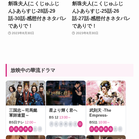
斛珠夫人(こくじゅふじ
斛珠夫人(こくじゅふじ
ん)-あらすじ-28話-29
ん)-あらすじ-25話-26
話-30話-感想付きネタバレ
話-27話-感想付きネタバレ
でありで！
でありで！
2023年8月30日
2023年8月30日
放映中の華流ドラマ
三国志～司馬懿
星より輝く君へ
武則天 -The
軍師連盟～
Empress-
BS 12
13:00～
BS日テレ
12:00～
BS11
10:00～
月
火
水
木
金
土
日
月
火
水
木
金
土
日
月
火
水
木
金
土
日