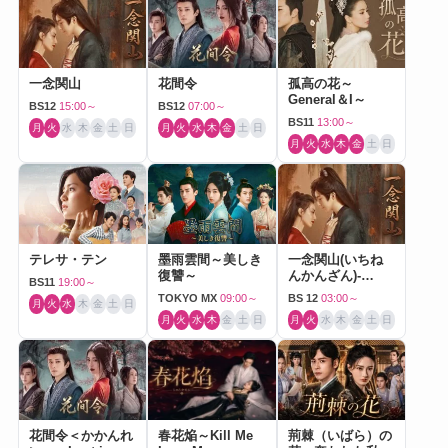
一念関山
花間令
孤高の花～
General＆I～
BS12
15:00～
BS12
07:00～
BS11
13:00～
月
火
水
木
金
土
日
月
火
水
木
金
土
日
月
火
水
木
金
土
日
テレサ・テン
墨雨雲間～美しき
一念関山(いちね
復讐～
んかんざん)-
BS11
19:00～
Journey to Love-
TOKYO MX
09:00～
BS 12
03:00～
月
火
水
木
金
土
日
月
火
水
木
金
土
日
月
火
水
木
金
土
日
花間令＜かかんれ
春花焔～Kill Me
荊棘（いばら）の