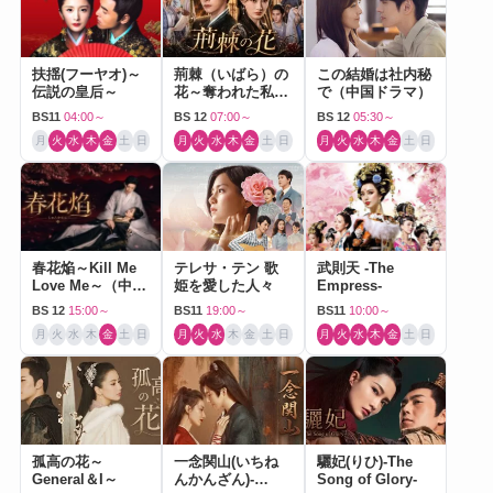
扶揺(フーヤオ)～
荊棘（いばら）の
この結婚は社内秘
伝説の皇后～
花～奪われた私～
で（中国ドラマ）
（中国ドラマ）
BS11
04:00～
BS 12
07:00～
BS 12
05:30～
月
火
水
木
金
土
日
月
火
水
木
金
土
日
月
火
水
木
金
土
日
春花焔～Kill Me
テレサ・テン 歌
武則天 -The
Love Me～（中国
姫を愛した人々
Empress-
ドラマ）
BS 12
15:00～
BS11
19:00～
BS11
10:00～
月
火
水
木
金
土
日
月
火
水
木
金
土
日
月
火
水
木
金
土
日
孤高の花～
一念関山(いちね
驪妃(りひ)-The
General＆I～
んかんざん)-
Song of Glory-