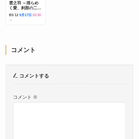
雲之羽 ～揺らめ
く愛、刹那の二人
～
BS 12
9月17日
03:30
～
コメント
コメントする
コメント
※