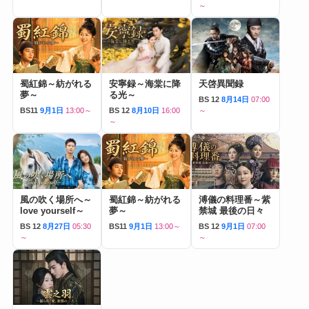
～
蜀紅錦～紡がれる
安寧録～海棠に降
天啓異聞録
夢～
る光～
BS 12
8月14日
07:00
BS11
9月1日
13:00～
BS 12
8月10日
16:00
～
～
風の吹く場所へ～
蜀紅錦～紡がれる
溥儀の料理番～紫
love yourself～
夢～
禁城 最後の日々
BS 12
8月27日
05:30
BS11
9月1日
13:00～
BS 12
9月1日
07:00
～
～