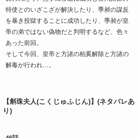
特使とのいざこざが解決したり、季昶の謀反
を暴き投獄することに成功したり、季昶が皇
帝の弟ではない偽物だと判明するなど、色々
あった前回。
そして今回、皇帝と方諸の柏奚解除と方諸の
解毒が行われ…。
【斛珠夫人(こくじゅふじん)】(ネタバレあ
り)
46話