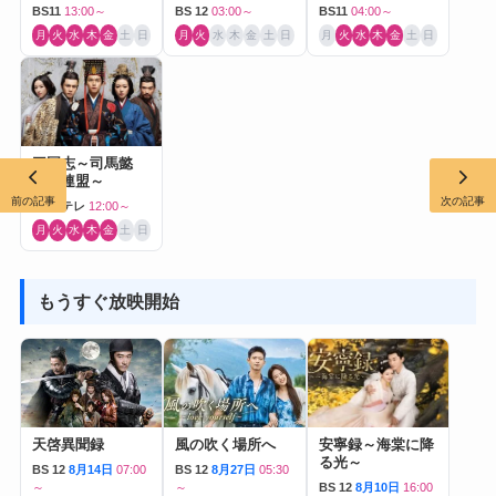
Journey to Love-
BS11
13:00～
BS 12
03:00～
BS11
04:00～
月
火
水
木
金
土
日
月
火
水
木
金
土
日
月
火
水
木
金
土
日
三国志～司馬懿
軍師連盟～
前の記事
次の記事
BS日テレ
12:00～
月
火
水
木
金
土
日
もうすぐ放映開始
天啓異聞録
風の吹く場所へ
安寧録～海棠に降
る光～
BS 12
8月14日
07:00
BS 12
8月27日
05:30
～
～
BS 12
8月10日
16:00