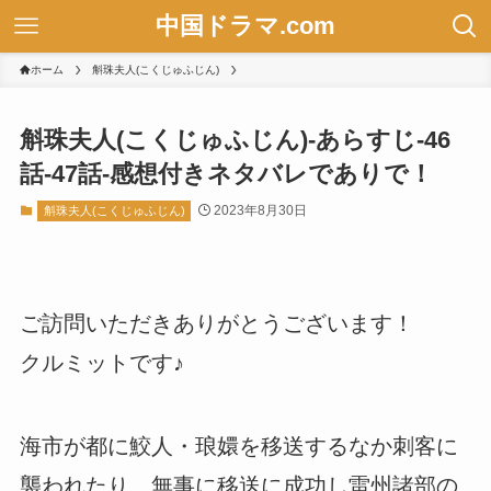
中国ドラマ.com
ホーム
斛珠夫人(こくじゅふじん)
斛珠夫人(こくじゅふじん)-あらすじ-46
話-47話-感想付きネタバレでありで！
2023年8月30日
斛珠夫人(こくじゅふじん)
ご訪問いただきありがとうございます！
クルミットです♪
海市が都に鮫人・琅嬛を移送するなか刺客に
襲われたり、無事に移送に成功し雷州諸部の