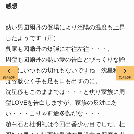
感想
熱い男図爾丹の登場により涇陽の温度も上昇
したようです（汗）
呉家も図爾丹の爆弾に右往左往・・・。
周瑩も図爾丹の熱い愛の告白とびっくりな贈
り物にいつもの切れもないですね。沈星移に
前の記事
次の記事
は容赦なく手も足も口も出すのに。
沈星移もこのままでは・・・と焦り家族に周
瑩LOVEを告白しますが、家族の反対にあ
い・・・こりゃ前途多難だな・・・。
趙白石と杜明礼は今回出番少な目でした。杜