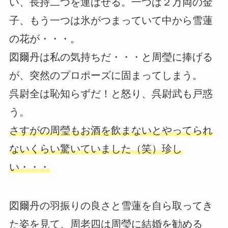
い、長持二つを運ばせる。一つは２万両の金
子、もう一つは氷がつまっていて中から雪蓮
の花が・・・。
図爾丹は私の気持ちだ・・・と周瑩に捧げる
が、突然のプロポーズに固まってしまう。
呉尉全は恥知らずだ！と怒り、呉尉武も戸惑
う。
さすがの周瑩もお酒を飲まないとやってられ
ないくらい驚いていました（笑）珍し
い・・・
図爾丹の羽振りの良さと雪蓮を自ら取ってき
た姿を見て、周老四は周瑩に結婚を勧める