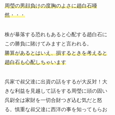
周瑩の男顔負けの度胸のよさに趙白石唖
然・・・
株が暴落する恐れもあると心配する趙白石に
この勝負に賭けてみますと言われる。
勝算があるとはいえ、損するときを考えると
趙白石も心配しちゃいます
呉家で叔父達に出資の話をするが大反対！大
きな利益を見越して話をする周瑩に頭の固い
呉尉全は家財を一切合財つぎ込む気だと怒
る。慎重な叔父達に西洋の事を知ってもらお