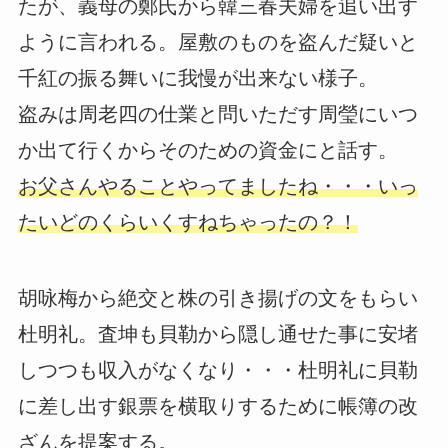
たが、義母の鄭氏から韓三春夫婦を追い出す
ように言われる。屋敷のものを盗んだ疑いと
千紅の振る舞いに我慢が出来ない様子。
盗みは周老四の仕業と問いただす周瑩にいつ
か出て行くからそのための資金にと話す。
お父さんやることやってましたね・・・いっ
たいどのくらいくすねちゃったの？！
胡咏梅から絶交と株の引き揚げの文をもらい
杜明礼。査坤も貝勒から隠し通せた事に安堵
しつつも収入がなくなり・・・杜明礼に貝勒
に差し出す銀票を横取りするために帳簿の改
ざんを提案する。