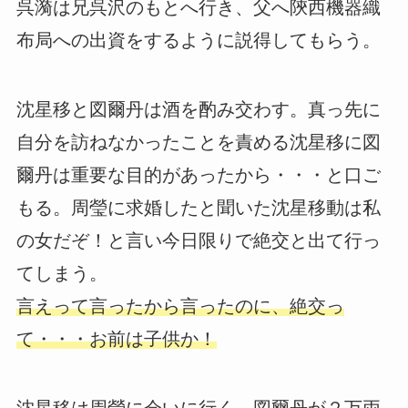
呉漪は兄呉沢のもとへ行き、父へ陝西機器織
布局への出資をするように説得してもらう。
沈星移と図爾丹は酒を酌み交わす。真っ先に
自分を訪ねなかったことを責める沈星移に図
爾丹は重要な目的があったから・・・と口ご
もる。周瑩に求婚したと聞いた沈星移動は私
の女だぞ！と言い今日限りで絶交と出て行っ
てしまう。
言えって言ったから言ったのに、絶交っ
て・・・お前は子供か！
沈星移は周瑩に会いに行く。図爾丹が２万両