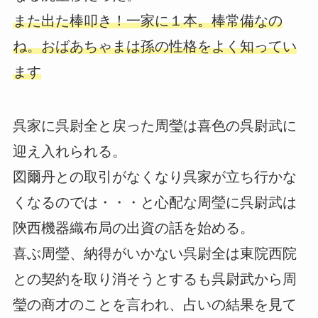
また出た棒叩き！一家に１本。棒常備なの
ね。おばあちゃまは孫の性格をよく知ってい
ます
呉家に呉尉全と戻った周瑩は喜色の呉尉武に
迎え入れられる。
図爾丹との取引がなくなり呉家が立ち行かな
くなるのでは・・・と心配な周瑩に呉尉武は
陝西機器織布局の出資の話を始める。
喜ぶ周瑩、納得がいかない呉尉全は東院西院
との契約を取り消そうとするも呉尉武から周
瑩の商才のことを言われ、占いの結果を見て