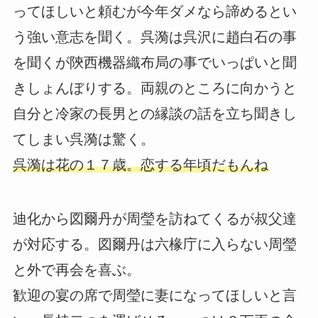
ってほしいと頼むが今年ダメなら諦めるとい
う強い意志を聞く。呉漪は呉沢に趙白石の事
を聞くが陝西機器織布局の事でいっぱいと聞
きしょんぼりする。両親のところに向かうと
自分と冷家の長男との縁談の話を立ち聞きし
てしまい呉漪は驚く。
呉漪は花の１７歳。恋する年頃だもんね
迪化から図爾丹が周瑩を訪ねてくるが叔父達
が対応する。図爾丹は六椽庁に入らない周瑩
と外で再会を喜ぶ。
歓迎の宴の席で周瑩に妻になってほしいと言