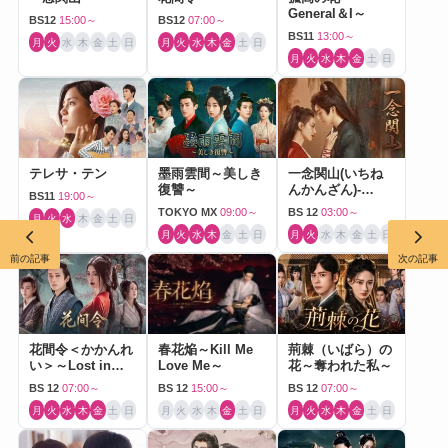
General＆I～
BS12
15:00～
BS12
07:00～
BS11
13:00～
月
火
水
木
金
土
日
月
火
水
木
金
土
日
月
火
水
木
金
土
日
テレサ・テン
墨雨雲間～美しき
一念関山(いちね
復讐～
んかんざん)-
BS11
19:00～
Journey to Love-
TOKYO MX
09:00～
BS 12
03:00～
月
火
水
木
金
土
日
月
火
水
木
金
土
日
月
火
水
木
金
土
日
前の記事
次の記事
花間令＜かかんれ
春花焔～Kill Me
荊棘（いばら）の
い＞～Lost in
Love Me～
花～奪われた私～
Love～
BS 12
07:00～
BS 12
15:00～
BS 12
07:00～
月
火
水
木
金
土
日
月
火
水
木
金
土
日
月
火
水
木
金
土
日