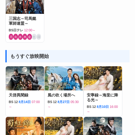
三国志～司馬懿
軍師連盟～
BS日テレ
12:00～
月
火
水
木
金
土
日
もうすぐ放映開始
天啓異聞録
風の吹く場所へ
安寧録～海棠に降
る光～
BS 12
8月14日
07:00
BS 12
8月27日
05:30
～
～
BS 12
8月10日
16:00
～