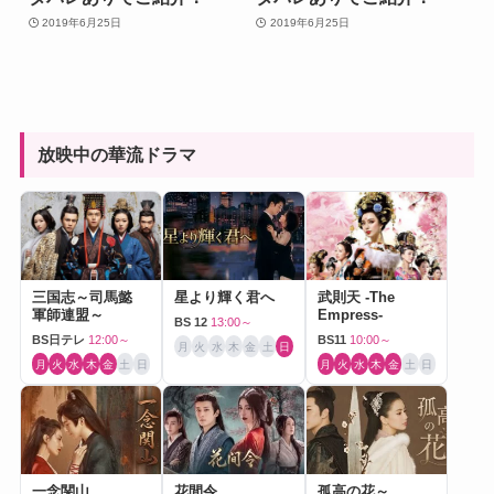
2019年6月25日
2019年6月25日
放映中の華流ドラマ
三国志～司馬懿
星より輝く君へ
武則天 -The
軍師連盟～
Empress-
BS 12
13:00～
BS日テレ
12:00～
BS11
10:00～
月
火
水
木
金
土
日
月
火
水
木
金
土
日
月
火
水
木
金
土
日
一念関山
花間令
孤高の花～