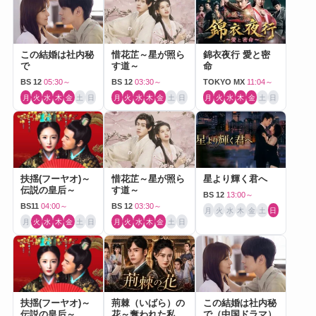
この結婚は社内秘
惜花芷～星が照ら
錦衣夜行 愛と密
で
す道～
命
BS 12
05:30～
BS 12
03:30～
TOKYO MX
11:04～
月
火
水
木
金
土
日
月
火
水
木
金
土
日
月
火
水
木
金
土
日
扶揺(フーヤオ)～
惜花芷～星が照ら
星より輝く君へ
伝説の皇后～
す道～
BS 12
13:00～
BS11
04:00～
BS 12
03:30～
月
火
水
木
金
土
日
月
火
水
木
金
土
日
月
火
水
木
金
土
日
扶揺(フーヤオ)～
荊棘（いばら）の
この結婚は社内秘
伝説の皇后～
花～奪われた私～
で（中国ドラマ）