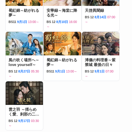
蜀紅錦～紡がれる
安寧録～海棠に降
天啓異聞録
夢～
る光～
BS 12
8月14日
07:00
BS11
9月1日
13:00～
BS 12
8月10日
16:00
～
～
風の吹く場所へ～
蜀紅錦～紡がれる
溥儀の料理番～紫
love yourself～
夢～
禁城 最後の日々
BS 12
8月27日
05:30
BS11
9月1日
13:00～
BS 12
9月1日
07:00
～
～
雲之羽 ～揺らめ
く愛、刹那の二人
～
BS 12
9月17日
03:30
～