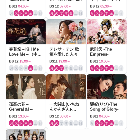
（中国ドラマ）
BS11
04:00～
BS 12
07:00～
BS 12
05:30～
月
火
水
木
金
土
日
月
火
水
木
金
土
日
月
火
水
木
金
土
日
春花焔～Kill Me
テレサ・テン 歌
武則天 -The
Love Me～（中国
姫を愛した人々
Empress-
ドラマ）
BS 12
15:00～
BS11
19:00～
BS11
10:00～
月
火
水
木
金
土
日
月
火
水
木
金
土
日
月
火
水
木
金
土
日
孤高の花～
一念関山(いちね
驪妃(りひ)-The
General＆I～
んかんざん)-
Song of Glory-
Journey to Love-
BS11
13:00～
BS 12
03:00～
BS11
04:00～
月
火
水
木
金
土
日
月
火
水
木
金
土
日
月
火
水
木
金
土
日