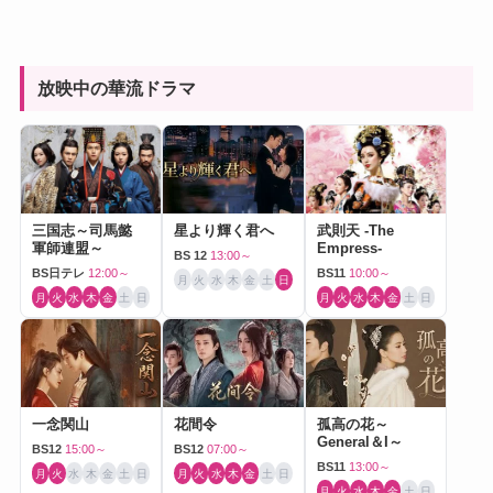
放映中の華流ドラマ
三国志～司馬懿
星より輝く君へ
武則天 -The
軍師連盟～
Empress-
BS 12
13:00～
BS日テレ
12:00～
BS11
10:00～
月
火
水
木
金
土
日
月
火
水
木
金
土
日
月
火
水
木
金
土
日
一念関山
花間令
孤高の花～
General＆I～
BS12
15:00～
BS12
07:00～
BS11
13:00～
月
火
水
木
金
土
日
月
火
水
木
金
土
日
月
火
水
木
金
土
日