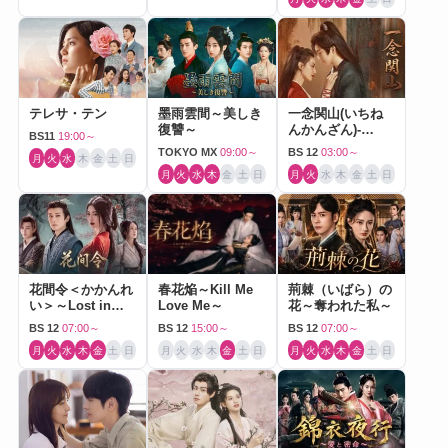
テレサ・テン
墨雨雲間～美しき
一念関山(いちね
復讐～
んかんざん)-
BS11
19:00～
Journey to Love-
TOKYO MX
09:00～
BS 12
03:00～
月
火
水
木
金
土
日
月
火
水
木
金
土
日
月
火
水
木
金
土
日
花間令＜かかんれ
春花焔～Kill Me
荊棘（いばら）の
い＞～Lost in
Love Me～
花～奪われた私～
Love～
BS 12
07:00～
BS 12
15:00～
BS 12
07:00～
月
火
水
木
金
土
日
月
火
水
木
金
土
日
月
火
水
木
金
土
日