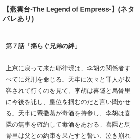
【燕雲台-The Legend of Empress-】(ネタ
バレあり)
第７話「揺らぐ兄弟の絆」
上京に戻って来た耶律璟は、李胡の関係者す
べてに死刑を命じる。天牢に次々と罪人が収
容されて行くのを見て、李胡は喜隱と烏骨里
に今後を託し、皇位を掴むのだと言い聞かせ
る。天牢に罨撒葛が毒酒を持参し、李胡は喜
隱の無事を確約して毒酒をあおる。喜隱と烏
骨里は父との約束を果たすと誓い、泣き崩れ