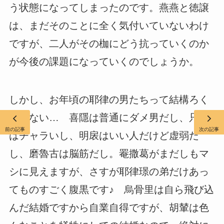
う状態になってしまったのです。燕燕と徳譲
は、まだそのことに全く気付いていないわけ
ですが、二人がその枷にどう抗っていくのか
が今後の課題になっていくのでしょうか。
しかし、お年頃の耶律の男たちって結構ろく
でもない… 喜隱は普通にダメ男だし、只没
前の記事
次の記事
はチャラいし、明扆はいい人だけど虚弱だ
し、磨魯古は脳筋だし。罨撒葛がまだしもマ
シに見えますが、さすが耶律璟の弟だけあっ
てものすごく腹黒です♪ 烏骨里は自ら飛び込
んだ結婚ですから自業自得ですが、胡輦は色