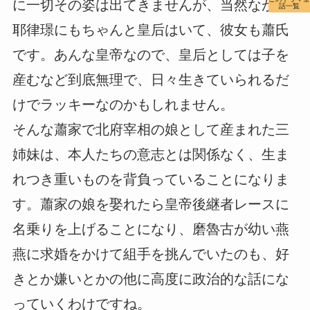
に一切その姿は出てきませんが、当然ながら
話一覧
耶律璟にもちゃんと皇后はいて、彼女も蕭氏
です。あんな皇帝なので、皇后としては子を
産むなど到底無理で、日々生きていられるだ
けでラッキーなのかもしれません。
そんな蕭家で北府宰相の娘として産まれた三
姉妹は、本人たちの意志とは関係なく、生ま
れつき重いものを背負っていることになりま
す。蕭家の娘を娶れたら皇帝後継者レースに
名乗りを上げることになり、磨魯古が幼い燕
燕に求婚をかけて組手を挑んでいたのも、好
きとか嫌いとかの他に高度に政治的な話にな
っていくわけですね。