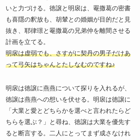
いと力づける。徳譲と明扆は、罨撒葛の密書
も喜隱の釈放も、胡輦との婚姻が目的だと見
抜き、耶律璟と罨撒葛の兄弟仲を離間させる
計画を立てる。
明扆は虚弱でも、さすがに契丹の男子だけあ
って弓矢はちゃんとたしなむのですね♪
明扆は徳譲に燕燕について探りを入れるが、
徳譲は燕燕への想いを伏せる。明扆は徳譲に
「大業と愛とどちらかを選べと言われたらど
ちらを選ぶ？」と尋ね、徳譲は大業を優先す
ると断言する。二人にとってまず成さなけれ