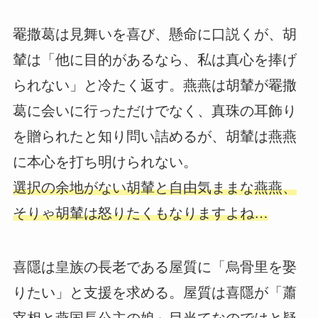
罨撒葛は見舞いを喜び、懸命に口説くが、胡
輦は「他に目的があるなら、私は真心を捧げ
られない」と冷たく返す。燕燕は胡輦が罨撒
葛に会いに行っただけでなく、真珠の耳飾り
を贈られたと知り問い詰めるが、胡輦は燕燕
に本心を打ち明けられない。
選択の余地がない胡輦と自由気ままな燕燕、
そりゃ胡輦は怒りたくもなりますよね…
喜隱は皇族の長老である屋質に「烏骨里を娶
りたい」と支援を求める。屋質は喜隱が「蕭