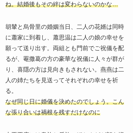
ね。結婚後もその絆は変わらないのかな…
胡輦と烏骨里の婚姻当日、二人の花婿は同時
に蕭家に到着し、蕭思温は二人の娘の幸せを
願って送り出す。両組とも門前でご祝儀を配
るが、罨撒葛の方の豪華な祝儀に人々が群が
り、喜隱の方は見向きもされない。燕燕は二
人の姉たちを見送ってそれぞれの幸せを祈
る。
なぜ同じ日に婚儀を決めたのでしょう。こん
な張り合いは禍根を残すだけなのに