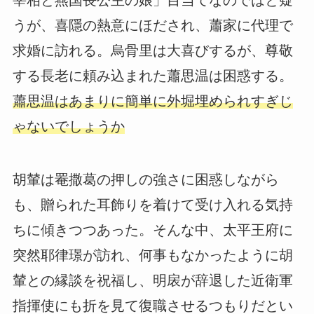
宰相と燕国長公主の娘」目当てなのではと疑
うが、喜隱の熱意にほだされ、蕭家に代理で
求婚に訪れる。烏骨里は大喜びするが、尊敬
する長老に頼み込まれた蕭思温は困惑する。
蕭思温はあまりに簡単に外堀埋められすぎじ
ゃないでしょうか
胡輦は罨撒葛の押しの強さに困惑しながら
も、贈られた耳飾りを着けて受け入れる気持
ちに傾きつつあった。そんな中、太平王府に
突然耶律璟が訪れ、何事もなかったように胡
輦との縁談を祝福し、明扆が辞退した近衛軍
指揮使にも折を見て復職させるつもりだとい