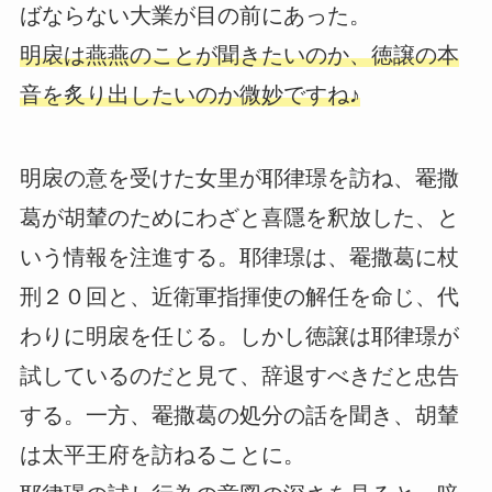
ばならない大業が目の前にあった。
明扆は燕燕のことが聞きたいのか、徳譲の本
音を炙り出したいのか微妙ですね♪
明扆の意を受けた女里が耶律璟を訪ね、罨撒
葛が胡輦のためにわざと喜隱を釈放した、と
いう情報を注進する。耶律璟は、罨撒葛に杖
刑２０回と、近衛軍指揮使の解任を命じ、代
わりに明扆を任じる。しかし徳譲は耶律璟が
試しているのだと見て、辞退すべきだと忠告
する。一方、罨撒葛の処分の話を聞き、胡輦
は太平王府を訪ねることに。