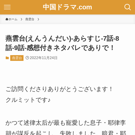
中国ドラマ.com
ホーム
燕雲台
燕雲台(えんうんだい)-あらすじ-7話-8
話-9話-感想付きネタバレでありで！
2022年11月24日
燕雲台
ご訪問くださりありがとうございます！
クルミットです♪
かつて述律太后が最も寵愛した息子・耶律李
胡が謀反を起こし、失敗しました。暗君・耶