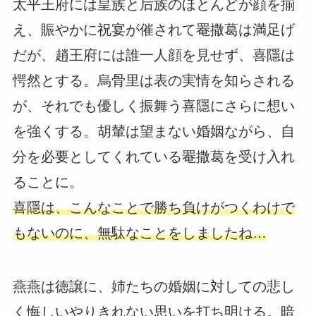
太平王府には皇族と后族のほとんどが顔を揃
え、賑やかに祝宴が催されて罨撒葛は満足げ
だが、趙王府には誰一人顔を見せず、喜隱は
愕然とする。烏骨里は表の実情を知らされる
が、それでも優しく振舞う喜隱にさらに想い
を強くする。胡輦は望まない婚姻ながら、自
分を必要としてくれている罨撒葛を受け入れ
ることに。
喜隱は、こんなことで勝ち負けがつくわけで
もないのに、無駄なことをしましたね…
燕燕は徳譲に、姉たちの婚姻に対しての悲し
く悔しいやりきれない思いを打ち明ける。暗