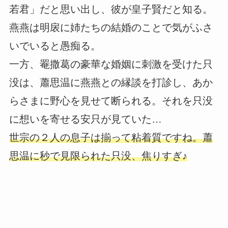
若君」だと思い出し、彼が皇子賢だと知る。
燕燕は明扆に姉たちの結婚のことで気がふさ
いでいると愚痴る。
一方、罨撒葛の豪華な婚姻に刺激を受けた只
没は、蕭思温に燕燕との縁談を打診し、あか
らさまに野心を見せて断られる。それを只没
に想いを寄せる安只が見ていた…
世宗の２人の息子は揃って粘着質ですね。蕭
思温に秒で見限られた只没、焦りすぎ♪