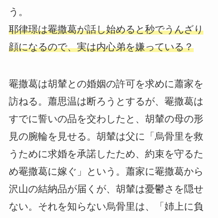
う。
耶律璟は罨撒葛が話し始めると秒でうんざり
顔になるので、実は内心弟を嫌っている？
罨撒葛は胡輦との婚姻の許可を求めに蕭家を
訪ねる。蕭思温は断ろうとするが、罨撒葛は
すでに誓いの品を交わしたと、胡輦の母の形
見の腕輪を見せる。胡輦は父に「烏骨里を救
うために求婚を承諾したため、約束を守るた
め罨撒葛に嫁ぐ」という。蕭家に罨撒葛から
沢山の結納品が届くが、胡輦は憂鬱さを隠せ
ない。それを知らない烏骨里は、「姉上に負