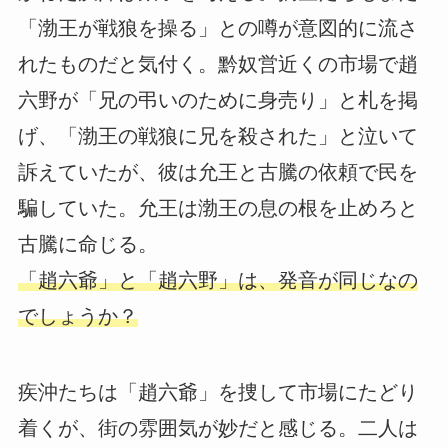
「渤王が戦狼を操る」との噂が意図的に流さ
れたものだと気付く。黔奴営近くの市場で趙
六野が「兄の弔いのために身売り」と札を掲
げ、「渤王の戦狼に兄を殺された」と泣いて
訴えていたが、彼は允王と古騰の依頼で民を
騙していた。允王は渤王の息の根を止めろと
古騰に命じる。
「趙六爺」と「趙六野」は、発音が同じなの
でしょうか？
疾沖たちは「趙六爺」を捜して市場にたどり
着くが、街の雰囲気が妙だと感じる。二人は