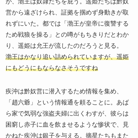
が、渤王は奴隷たちを庇う。遥姫たちは黔奴
営から遠ざけられ、証拠を掴めず身動きが取
れずにいた。都では「渤王が皇帝に復讐する
ため戦狼を操る」との噂がもちきりだとわか
り、遥姫は允王が流したのだろうと見る。
渤王はかなり追い詰められていますが、遥姫
にもどうにもならなさそうですね
疾沖は黔奴営に潜入するため情報を集め、
「趙六爺」という情報通を頼ることに。あば
ら家で気弱な強盗夫婦に出くわすが、彼らは
困窮し赤子に血を飲ませるような惨状で、見
かねた疾沖は銀子を与える。摘星たちもまた