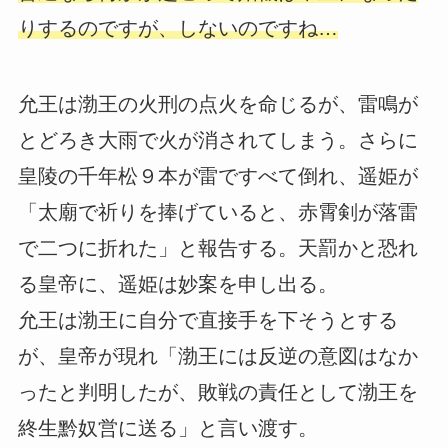
りするのですが、しないのですね…
允王は渤王の火刑の点火を命じるが、雷鳴が
とどろき大雨で火が消されてしまう。さらに
皇陵の千年松９本が雷ですべて倒れ、遥姫が
「太廟で祈りを捧げていると、赤霄剣が落雷
で二つに折れた」と報告する。天罰かと恐れ
る皇帝に、遥姫は妙案を申し出る。
允王は渤王に自分で直接手を下そうとする
が、皇帝が現れ「渤王には反逆の意図はなか
ったと判明したが、敗戦の責任として渤王を
終生黔奴営に送る」と言い渡す。