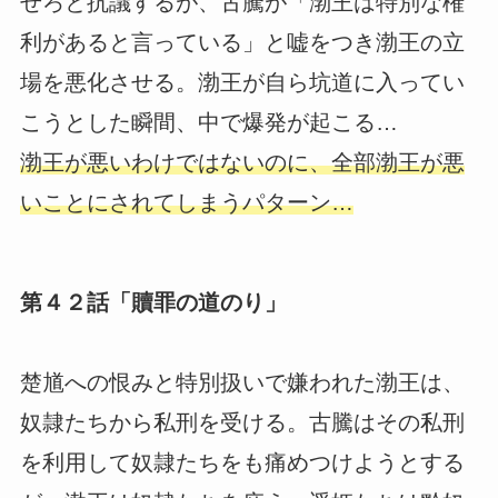
せろと抗議するが、古騰が「渤王は特別な権
利があると言っている」と嘘をつき渤王の立
場を悪化させる。渤王が自ら坑道に入ってい
こうとした瞬間、中で爆発が起こる…
渤王が悪いわけではないのに、全部渤王が悪
いことにされてしまうパターン…
第４２話「贖罪の道のり」
楚馗への恨みと特別扱いで嫌われた渤王は、
奴隷たちから私刑を受ける。古騰はその私刑
を利用して奴隷たちをも痛めつけようとする