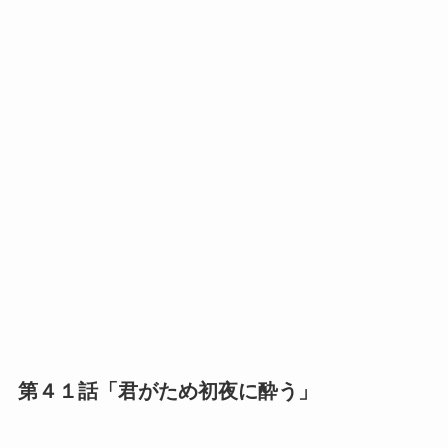
第４１話「君がため初夜に酔う」