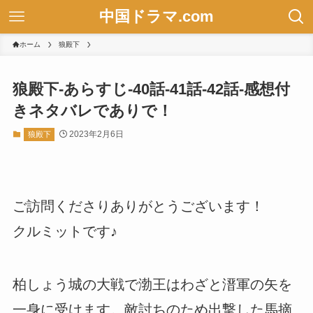
中国ドラマ.com
ホーム
狼殿下
狼殿下-あらすじ-40話-41話-42話-感想付
きネタバレでありで！
2023年2月6日
狼殿下
ご訪問くださりありがとうございます！
クルミットです♪
柏しょう城の大戦で渤王はわざと溍軍の矢を
一身に受けます。敵討ちのため出撃した馬摘