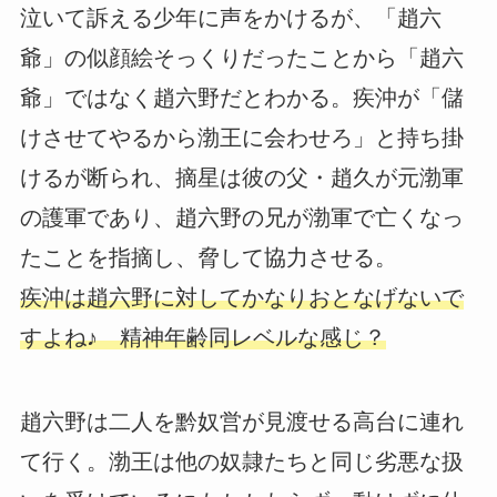
泣いて訴える少年に声をかけるが、「趙六
爺」の似顔絵そっくりだったことから「趙六
爺」ではなく趙六野だとわかる。疾沖が「儲
けさせてやるから渤王に会わせろ」と持ち掛
けるが断られ、摘星は彼の父・趙久が元渤軍
の護軍であり、趙六野の兄が渤軍で亡くなっ
たことを指摘し、脅して協力させる。
疾沖は趙六野に対してかなりおとなげないで
すよね♪ 精神年齢同レベルな感じ？
趙六野は二人を黔奴営が見渡せる高台に連れ
て行く。渤王は他の奴隷たちと同じ劣悪な扱