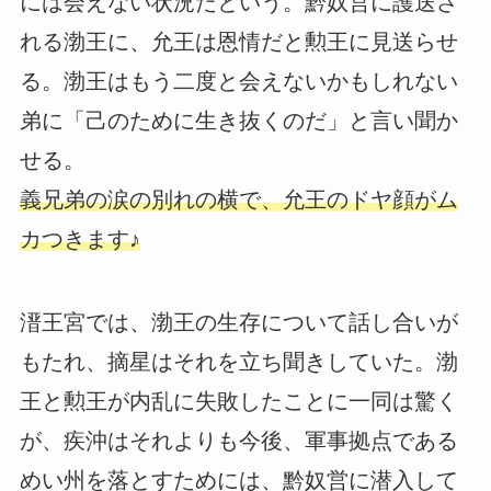
には会えない状況だという。黔奴営に護送さ
れる渤王に、允王は恩情だと勲王に見送らせ
る。渤王はもう二度と会えないかもしれない
弟に「己のために生き抜くのだ」と言い聞か
せる。
義兄弟の涙の別れの横で、允王のドヤ顔がム
カつきます♪
溍王宮では、渤王の生存について話し合いが
もたれ、摘星はそれを立ち聞きしていた。渤
王と勲王が内乱に失敗したことに一同は驚く
が、疾沖はそれよりも今後、軍事拠点である
めい州を落とすためには、黔奴営に潜入して