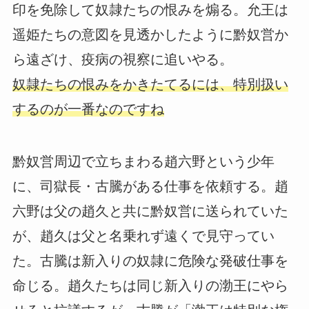
印を免除して奴隷たちの恨みを煽る。允王は
遥姫たちの意図を見透かしたように黔奴営か
ら遠ざけ、疫病の視察に追いやる。
奴隷たちの恨みをかきたてるには、特別扱い
するのが一番なのですね
黔奴営周辺で立ちまわる趙六野という少年
に、司獄長・古騰がある仕事を依頼する。趙
六野は父の趙久と共に黔奴営に送られていた
が、趙久は父と名乗れず遠くで見守ってい
た。古騰は新入りの奴隷に危険な発破仕事を
命じる。趙久たちは同じ新入りの渤王にやら