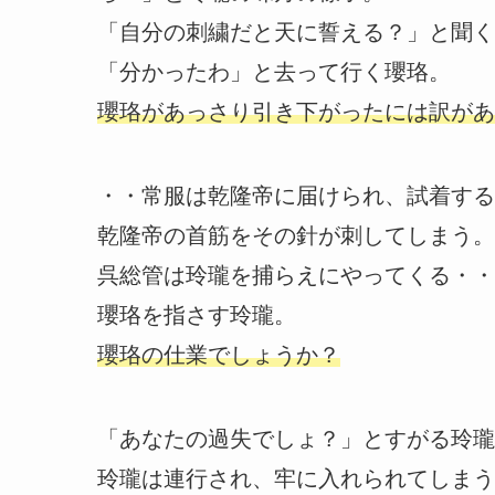
「自分の刺繍だと天に誓える？」と聞く
「分かったわ」と去って行く瓔珞。
瓔珞があっさり引き下がったには訳があ
・・常服は乾隆帝に届けられ、試着する
乾隆帝の首筋をその針が刺してしまう。
呉総管は玲瓏を捕らえにやってくる・・
瓔珞を指さす玲瓏。
瓔珞の仕業でしょうか？
「あなたの過失でしょ？」とすがる玲瓏
玲瓏は連行され、牢に入れられてしまう