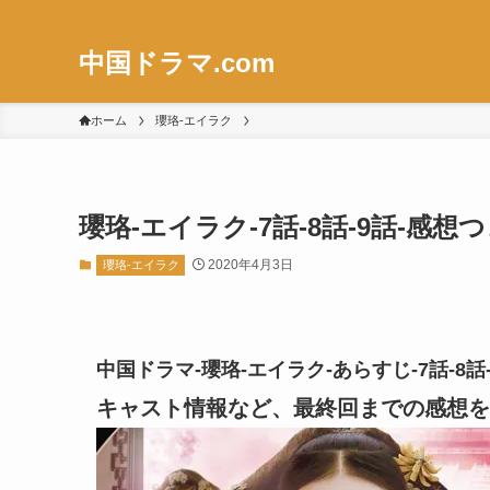
中国ドラマ.com
ホーム
瓔珞-エイラク
瓔珞-エイラク-7話-8話-9話-
2020年4月3日
瓔珞-エイラク
中国ドラマ-瓔珞-エイラク-あらすじ-7話-
キャスト情報など、最終回までの感想を