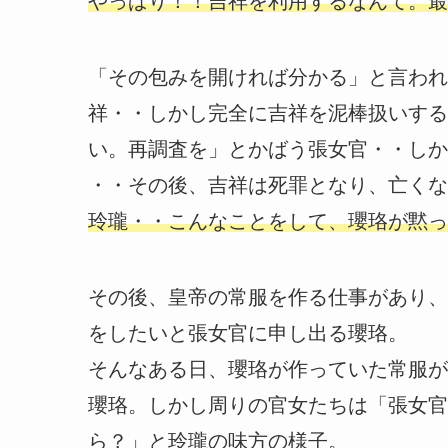
やっぱり！！吉祥を利用するなんて。最
「その包みを開ければ分かる」と言われ
祥・・しかし完全に吉祥を泥棒扱いする
い。再調査を」とかばう張女官・・しか
・・その後、吉祥は死罪となり、亡くな
玲瓏・・こんなことをして、瓔珞が黙っ
その後、皇帝の常服を作る仕事があり、
をしたいと張女官に申し出る瓔珞。
そんなある日、瓔珞が作っていた常服が
瓔珞。しかし周りの官女たちは「張女官
ら？」と玲瓏の味方の様子。