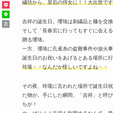
繍坊から、皇后の侍女に！！大出世です
吉祥の誕生日。瓔珞は刺繍品と麺を交換
そして「長春宮に行ってもすぐに会える
贈る瓔珞。
一方、瓔珞に孔雀糸の盗難事件や放火事
誕生日のお祝いをあげるとある場所に行
玲瓏・・なんだか怪しいですよね・・
その夜、玲瓏に言われた場所で誕生日祝
た物が。手にした瞬間、「吉祥」と呼び
ちが！