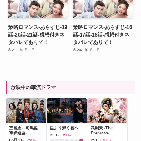
策略ロマンス-あらすじ-19
策略ロマンス-あらすじ-16
話-20話-21話-感想付きネ
話-17話-18話-感想付きネ
タバレでありで！
タバレでありで！
2023年8月28日
2023年8月23日
放映中の華流ドラマ
三国志～司馬懿
星より輝く君へ
武則天 -The
軍師連盟～
Empress-
BS 12
13:00～
BS日テレ
12:00～
BS11
10:00～