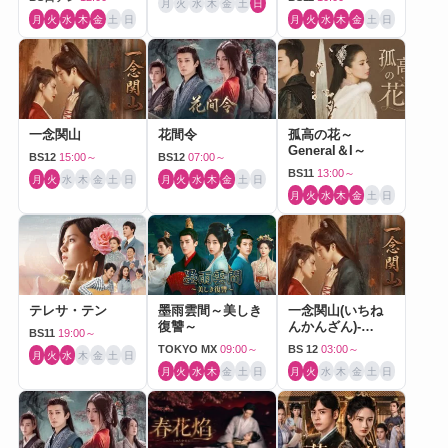
月
火
水
木
金
土
日
月
火
水
木
金
土
日
月
火
水
木
金
土
日
一念関山
花間令
孤高の花～
General＆I～
BS12
15:00～
BS12
07:00～
BS11
13:00～
月
火
水
木
金
土
日
月
火
水
木
金
土
日
月
火
水
木
金
土
日
テレサ・テン
墨雨雲間～美しき
一念関山(いちね
復讐～
んかんざん)-
BS11
19:00～
Journey to Love-
TOKYO MX
09:00～
BS 12
03:00～
月
火
水
木
金
土
日
月
火
水
木
金
土
日
月
火
水
木
金
土
日