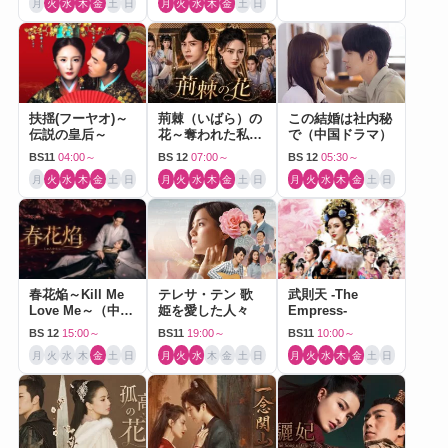
月
火
水
木
金
土
日
月
火
水
木
金
土
日
扶揺(フーヤオ)～
荊棘（いばら）の
この結婚は社内秘
伝説の皇后～
花～奪われた私～
で（中国ドラマ）
（中国ドラマ）
BS11
04:00～
BS 12
07:00～
BS 12
05:30～
月
火
水
木
金
土
日
月
火
水
木
金
土
日
月
火
水
木
金
土
日
春花焔～Kill Me
テレサ・テン 歌
武則天 -The
Love Me～（中国
姫を愛した人々
Empress-
ドラマ）
BS 12
15:00～
BS11
19:00～
BS11
10:00～
月
火
水
木
金
土
日
月
火
水
木
金
土
日
月
火
水
木
金
土
日