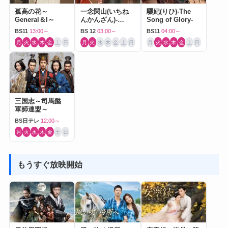
孤高の花～
一念関山(いちね
驪妃(りひ)-The
General＆I～
んかんざん)-
Song of Glory-
Journey to Love-
BS11
13:00～
BS 12
03:00～
BS11
04:00～
月
火
水
木
金
土
日
月
火
水
木
金
土
日
月
火
水
木
金
土
日
三国志～司馬懿
軍師連盟～
BS日テレ
12:00～
月
火
水
木
金
土
日
もうすぐ放映開始