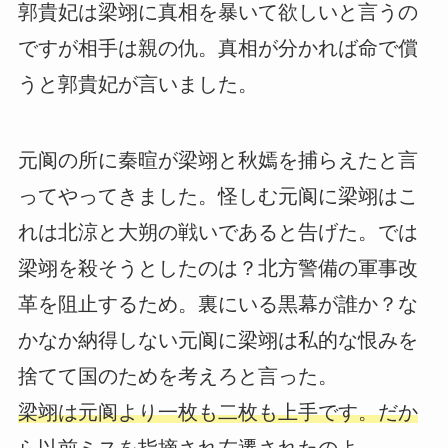
郭貴妃は梁翊に真相を暴いて欲しいと言うの
ですが相手は親の仇。真相が分かれば命で償
うと郭貴妃が言いました。
元阆の所に秦暄が梁翊と秋嫣を捕らえたと言
ってやってきました。怪しむ元阆に梁翊はこ
れは北涼と大朔の戦いであると告げた。では
梁翊を殺そうとしたのは？北方警備の軍事改
革を阻止するため。裏にいる黒幕が誰か？な
かなか納得しない元阆に梁翊は私的な恨みを
捨てて国のためを考えろと言った。
梁翊は元阆より一枚も二枚も上手です。だか