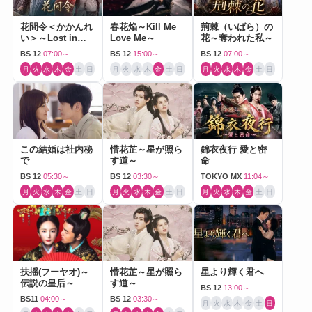
花間令＜かかんれ
春花焔～Kill Me
荊棘（いばら）の
い＞～Lost in
Love Me～
花～奪われた私～
Love～
BS 12
07:00～
BS 12
15:00～
BS 12
07:00～
月
火
水
木
金
土
日
月
火
水
木
金
土
日
月
火
水
木
金
土
日
この結婚は社内秘
惜花芷～星が照ら
錦衣夜行 愛と密
で
す道～
命
BS 12
05:30～
BS 12
03:30～
TOKYO MX
11:04～
月
火
水
木
金
土
日
月
火
水
木
金
土
日
月
火
水
木
金
土
日
扶揺(フーヤオ)～
惜花芷～星が照ら
星より輝く君へ
伝説の皇后～
す道～
BS 12
13:00～
BS11
04:00～
BS 12
03:30～
月
火
水
木
金
土
日