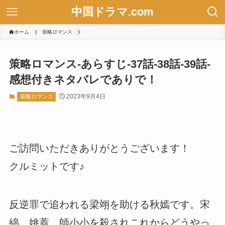
中国ドラマ.com
ホーム
策略ロマンス
策略ロマンス-あらすじ-37話-38話-39話-
感想付きネタバレでありで！
2023年9月4日
策略ロマンス
ご訪問いただきありがとうございます！
クルミットです♪
反逆罪で追われる梁翊を助ける秋嫣です。宋
綿、姚蓋、師小小を殺されこれからどうやっ