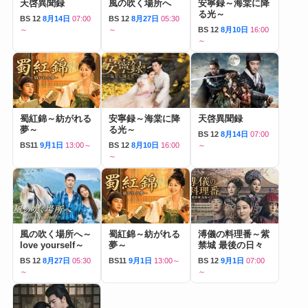
天啓異聞録
風の吹く場所へ
安寧録～海棠に降
る光～
BS 12
8月14日
07:00
BS 12
8月27日
05:30
～
～
BS 12
8月10日
16:00
～
蜀紅錦～紡がれる
安寧録～海棠に降
天啓異聞録
夢～
る光～
BS 12
8月14日
07:00
BS11
9月1日
13:00～
BS 12
8月10日
16:00
～
～
風の吹く場所へ～
蜀紅錦～紡がれる
溥儀の料理番～紫
love yourself～
夢～
禁城 最後の日々
BS 12
8月27日
05:30
BS11
9月1日
13:00～
BS 12
9月1日
07:00
～
～