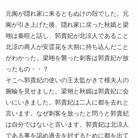
元阆が隠れ家に来るともぬけの殻でした。元
阆が引き上げた後、隠れ家に戻った秋嫣と梁
翊は秦暄と話し、郭貴妃が北涼人であること
北涼の商人が安霊花を大朔に持ち込んだこと
がわかった。梁翊を襲った刺客は郭貴妃が放
ったもの・・？
そこへ郭貴妃の使いの王太監がきて槿夫人の
腕輪を見せました。梁翊と秋嫣は郭貴妃に会
いにいきました。郭貴妃は二人に都を去れと
言います。なぜ刺客を放ったと問うと郭貴妃
は自分ではないと言います。郭貴妃は北涼人
である事を認め過去を封ずるために都を出て