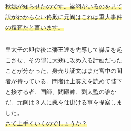
秋嫣が知らせたのです。梁翊がいるのを見て
訳がわからない佟殿に元阆はこれは重大事件
の捜査だと言います。
皇太子の即位後に藩王達を先導して謀反を起
こさせ、その隙に大朔に攻め入る計画だった
ことが分かった。身売り証文はまだ宮中の間
者が持っている。間者は上奏文を読めて陛下
と接する者、国師、閻殿帥、劉太監の誰か
だ。元阆は３人に罠を仕掛ける事を提案しま
した。
さて上手くいくのでしょうか？