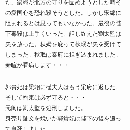
た。梁翊が北方の守りを固めようとした時そ
の愛国心を恐れ殺そうとした。しかし宋綿に
阻まれるとは思ってもいなかった。最後の陛
下毒殺は上手くいった。話し終えた劉太監は
矢を放った。秋嫣を庇って秋珉が矢を受けて
しまった。秋珉は秦府に担ぎ込まれました。
秦暄が看病します・・・
郭貴妃は梁翊に槿夫人はもう梁府に返した、
そして約束は必ず守ると・・・
元阆は劉太監を処刑しました。
身売り証文を焼いた郭貴妃は陛下の後を追っ
て自死しました。