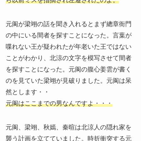
ら以前ミスを指摘され左遷されたのよ。
元阆が梁翊の話を聞き入れるとまず總章衙門
の中にいる間者を探すことになった。言葉が
喋れない王が疑われたが年老いた王ではない
ことがわかり、北涼の文字を模写させて間者
を探すことになった。元阆の腹心姜雲が書く
のを見ていた梁翊が見破りました。元阆は呆
然とします・・
元阆はここまでの男なんですよ・・・
元阆、梁翊、秋嫣、秦暄は北涼人の隠れ家を
襲う計画を立てていました。時折衝突する元