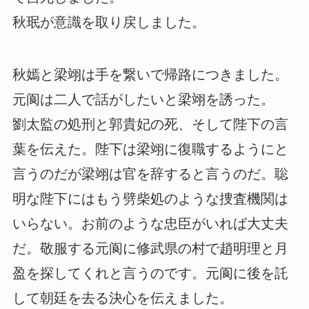
秋珉が意識を取り戻しました。
秋嫣と梁翊は手を繋いで帰路につきました。
元阆は二人で話がしたいと梁翊を誘った。
劉太監の処刑と郭貴妃の死、そして陛下の言
葉を伝えた。陛下は梁翊に復職するようにと
言うのだが梁翊は官を辞すると言うのだ。聡
明な陛下にはもう劈柴処のような捜査機関は
いらない。お前のような忠臣がいれば大丈夫
だ。敬服する元阆に修武県の村で趙明理と月
盈を探してくれと言うのです。元阆に後を託
して朝廷を去る決心を伝えました。