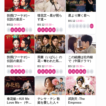
扶揺(フーヤオ)～
惜花芷～星が照ら
星より輝く君へ
伝説の皇后～
す道～
BS 12
13:00～
BS11
04:00～
BS 12
03:30～
月
火
水
木
金
土
日
月
火
水
木
金
土
日
月
火
水
木
金
土
日
扶揺(フーヤオ)～
荊棘（いばら）の
この結婚は社内秘
伝説の皇后～
花～奪われた私～
で（中国ドラマ）
（中国ドラマ）
BS11
04:00～
BS 12
07:00～
BS 12
05:30～
月
火
水
木
金
土
日
月
火
水
木
金
土
日
月
火
水
木
金
土
日
春花焔～Kill Me
テレサ・テン 歌
武則天 -The
Love Me～（中国
姫を愛した人々
Empress-