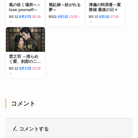
風の吹く場所へ～
蜀紅錦～紡がれる
溥儀の料理番～紫
love yourself～
夢～
禁城 最後の日々
BS 12
8月27日
05:30
BS11
9月1日
13:00～
BS 12
9月1日
07:00
～
～
雲之羽 ～揺らめ
く愛、刹那の二人
～
BS 12
9月17日
03:30
～
コメント
コメントする