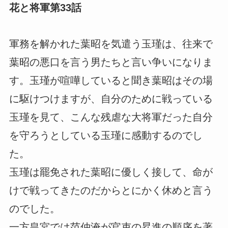
花と将軍第33話
軍務を解かれた葉昭を気遣う玉瑾は、往来で
葉昭の悪口を言う男たちと言い争いになりま
す。玉瑾が喧嘩していると聞き葉昭はその場
に駆けつけますが、自分のために戦っている
玉瑾を見て、こんな残虐な大将軍だった自分
を守ろうとしている玉瑾に感動するのでし
た。
玉瑾は罷免された葉昭に優しく接して、命が
けで戦ってきたのだからとにかく休めと言う
のでした。
一方皇宮では范仲淹が官吏の昇進の順序を著