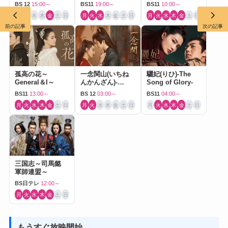
ドラマ）
BS 12
15:00～
BS11
19:00～
BS11
10:00～
月
火
水
木
金
土
日
月
火
水
木
金
土
日
月
火
水
木
金
土
日
前の記事
次の記事
孤高の花～
一念関山(いちね
驪妃(りひ)-The
General＆I～
んかんざん)-
Song of Glory-
Journey to Love-
BS11
13:00～
BS 12
03:00～
BS11
04:00～
月
火
水
木
金
土
日
月
火
水
木
金
土
日
月
火
水
木
金
土
日
三国志～司馬懿
軍師連盟～
BS日テレ
12:00～
月
火
水
木
金
土
日
もうすぐ放映開始