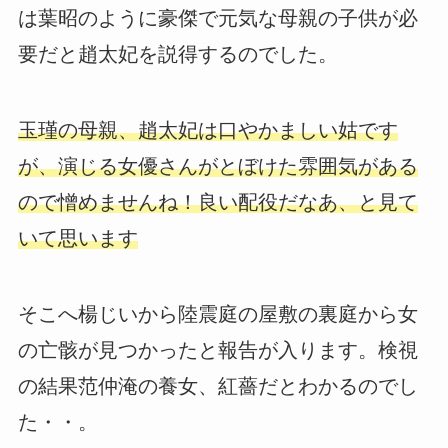
は葉昭のように豪傑で元気な母親の子供が必
要だと趙太妃を説得するのでした。
玉瑾の母親、趙太妃は口やかましい姑です
が、演じる女優さんがとぼけた雰囲気がある
ので憎めませんね！良い配役だなあ、と見て
いて思います
そこへ楊じいから陸震庭の屋敷の裏庭から女
の亡骸が見つかったと報告が入ります。検視
の結果范仲淹の養女、紅薔だとわかるのでし
た・・。