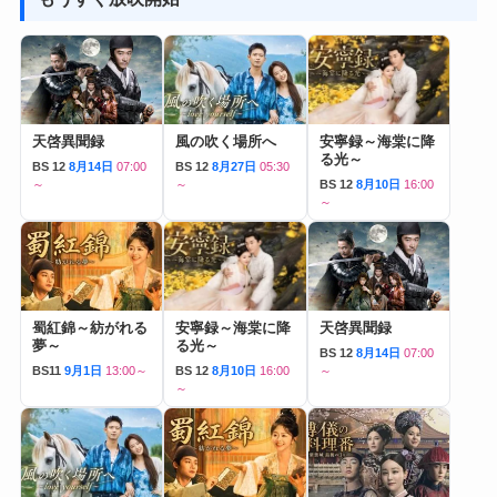
天啓異聞録
風の吹く場所へ
安寧録～海棠に降
る光～
BS 12
8月14日
07:00
BS 12
8月27日
05:30
～
～
BS 12
8月10日
16:00
～
蜀紅錦～紡がれる
安寧録～海棠に降
天啓異聞録
夢～
る光～
BS 12
8月14日
07:00
BS11
9月1日
13:00～
BS 12
8月10日
16:00
～
～