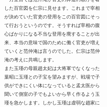
した百官図を仁宗に見せます。これまで宰相
が決めていた官吏の登用をこの百官図にそっ
て行おうというのです。そうすれば宰相の腹
心ばかりになる不当な登用を廃することが出
来、本当の意味で国のために働く官吏が増え
ていくと范仲淹は言うのでした。仁宗は范仲
淹の考えに共鳴します。
また玉瑾の母親趙太妃は大将軍でなくなった
葉昭に玉瑾との子宝を望みますが、戦場で子
供ができにくい体になっていると孟太医から
聞いて側室の子でもよいから早く作るよう玉
瑾を急かします。しかし玉瑾は虚弱な趙家に