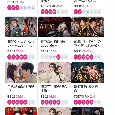
復讐～
んかんざん)-
BS11
19:00～
Journey to Love-
TOKYO MX
09:00～
BS 12
03:00～
月
火
水
木
金
土
日
月
火
水
木
金
土
日
月
火
水
木
金
土
日
花間令＜かかんれ
春花焔～Kill Me
荊棘（いばら）の
い＞～Lost in
Love Me～
花～奪われた私～
Love～
BS 12
07:00～
BS 12
15:00～
BS 12
07:00～
月
火
水
木
金
土
日
月
火
水
木
金
土
日
月
火
水
木
金
土
日
この結婚は社内秘
惜花芷～星が照ら
錦衣夜行 愛と密
で
す道～
命
BS 12
05:30～
BS 12
03:30～
TOKYO MX
11:04～
月
火
水
木
金
土
日
月
火
水
木
金
土
日
月
火
水
木
金
土
日