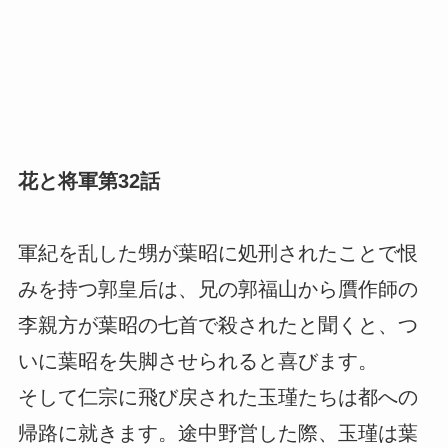
花と将軍第32話
軍紀を乱した甥が葉昭に処刑されたことで恨
みを持つ郭皇后は、兄の郭福山から贋作師の
李親方が葉昭の七首で殺されたと聞くと、つ
いに葉昭を失脚させられると喜びます。
そして仁宗に飛び戻された玉瑾たちは都への
帰路に就きます。途中野営した際、玉瑾は葉