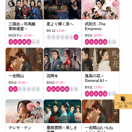
三国志～司馬懿
星より輝く君へ
武則天 -The
軍師連盟～
Empress-
BS 12
13:00～
BS日テレ
12:00～
BS11
10:00～
月
火
水
木
金
土
日
月
火
水
木
金
土
日
月
火
水
木
金
土
日
一念関山
花間令
孤高の花～
General＆I～
BS12
15:00～
BS12
07:00～
BS11
13:00～
月
火
水
木
金
土
日
月
火
水
木
金
土
日
月
火
水
木
金
土
日
このドラマ全
話一覧
テレサ・テン
墨雨雲間～美しき
一念関山(いちね