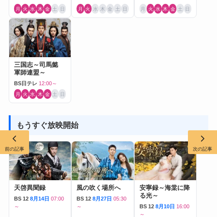
月
火
水
木
金
土
日
月
火
水
木
金
土
日
月
火
水
木
金
土
日
三国志～司馬懿
軍師連盟～
BS日テレ
12:00～
月
火
水
木
金
土
日
もうすぐ放映開始
前の記事
次の記事
天啓異聞録
風の吹く場所へ
安寧録～海棠に降
る光～
BS 12
8月14日
07:00
BS 12
8月27日
05:30
～
～
BS 12
8月10日
16:00
～