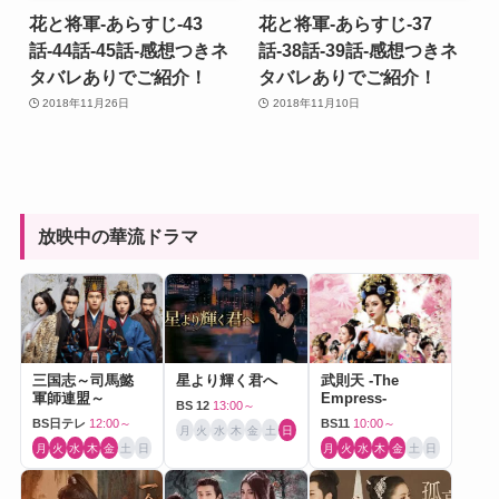
花と将軍-あらすじ-43
花と将軍-あらすじ-37
話-44話-45話-感想つきネ
話-38話-39話-感想つきネ
タバレありでご紹介！
タバレありでご紹介！
2018年11月26日
2018年11月10日
放映中の華流ドラマ
三国志～司馬懿
星より輝く君へ
武則天 -The
軍師連盟～
Empress-
BS 12
13:00～
BS日テレ
12:00～
BS11
10:00～
月
火
水
木
金
土
日
月
火
水
木
金
土
日
月
火
水
木
金
土
日