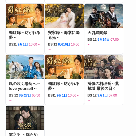
蜀紅錦～紡がれる
安寧録～海棠に降
天啓異聞録
夢～
る光～
BS 12
8月14日
07:00
BS11
9月1日
13:00～
BS 12
8月10日
16:00
～
～
風の吹く場所へ～
蜀紅錦～紡がれる
溥儀の料理番～紫
love yourself～
夢～
禁城 最後の日々
BS 12
8月27日
05:30
BS11
9月1日
13:00～
BS 12
9月1日
07:00
～
～
雲之羽 ～揺らめ