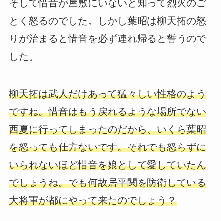
そして惜音が屋敷にいないと知って烈火のご
とく怒るのでした。しかし葉昭は柳天拓の怒
りが治まると惜音を必ず連れ帰ると誓うので
した。
柳天拓は武人だけあって猛々しい性格のよう
ですね。惜音はもう戻れるような場所でない
西夏に行ってしまったのだから、いくら葉昭
を怒っても仕方ないです。それでも怒らずに
いられないほど惜音を娘として愛していたん
でしょうね。でも何故居平関を防衛している
大将軍が都にやって来たのでしょう？