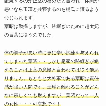
配慮するのが正室の務めだと言われ、体調が
悪いなら玉瑾と共寝するのを楊氏に譲るよう
命じられます。
葉昭は動揺しますが、跡継ぎのために趙太妃
の言葉に従うのでした。
体の調子が悪い時に更に辛い試練を与えられ
てしまった葉昭・・しかし趙家の跡継ぎが絶
えることは正室の怠慢と言われては従う他あ
りません。もともと大将軍である葉昭は責任
感が強い人間です。玉瑾と離れることがどん
なに寂しくても耐えますが、葉昭だって一人
の女性・・・可哀想です！