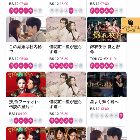
Love～
BS 12
07:00～
BS 12
15:00～
BS 12
07:00～
月
火
水
木
金
土
日
月
火
水
木
金
土
日
月
火
水
木
金
土
日
このドラマ全
話一覧
この結婚は社内秘
惜花芷～星が照ら
錦衣夜行 愛と密
で
す道～
命
BS 12
05:30～
BS 12
03:30～
TOKYO MX
11:04～
月
火
水
木
金
土
日
月
火
水
木
金
土
日
月
火
水
木
金
土
日
扶揺(フーヤオ)～
惜花芷～星が照ら
星より輝く君へ
伝説の皇后～
す道～
BS 12
13:00～
BS11
04:00～
BS 12
03:30～
月
火
水
木
金
土
日
月
火
水
木
金
土
日
月
火
水
木
金
土
日