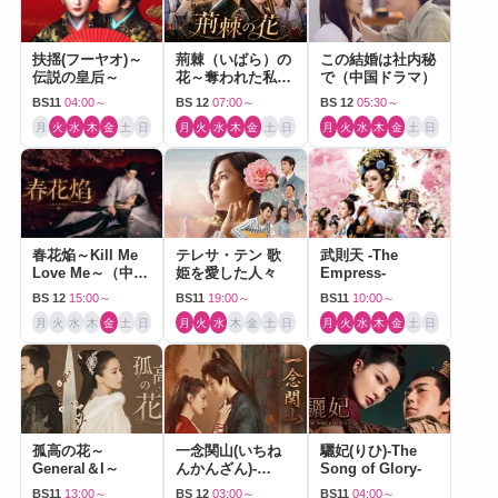
扶揺(フーヤオ)～
荊棘（いばら）の
この結婚は社内秘
伝説の皇后～
花～奪われた私～
で（中国ドラマ）
（中国ドラマ）
BS11
04:00～
BS 12
07:00～
BS 12
05:30～
月
火
水
木
金
土
日
月
火
水
木
金
土
日
月
火
水
木
金
土
日
春花焔～Kill Me
テレサ・テン 歌
武則天 -The
Love Me～（中国
姫を愛した人々
Empress-
ドラマ）
BS 12
15:00～
BS11
19:00～
BS11
10:00～
月
火
水
木
金
土
日
月
火
水
木
金
土
日
月
火
水
木
金
土
日
孤高の花～
一念関山(いちね
驪妃(りひ)-The
General＆I～
んかんざん)-
Song of Glory-
Journey to Love-
BS11
13:00～
BS 12
03:00～
BS11
04:00～