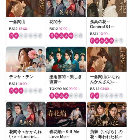
一念関山
花間令
孤高の花～
General＆I～
BS12
15:00～
BS12
07:00～
BS11
13:00～
月
火
水
木
金
土
日
月
火
水
木
金
土
日
月
火
水
木
金
土
日
テレサ・テン
墨雨雲間～美しき
一念関山(いちね
復讐～
んかんざん)-
BS11
19:00～
Journey to Love-
TOKYO MX
09:00～
BS 12
03:00～
月
火
水
木
金
土
日
月
火
水
木
金
土
日
月
火
水
木
金
土
日
花間令＜かかんれ
春花焔～Kill Me
荊棘（いばら）の
い＞～Lost in
Love Me～
花～奪われた私～