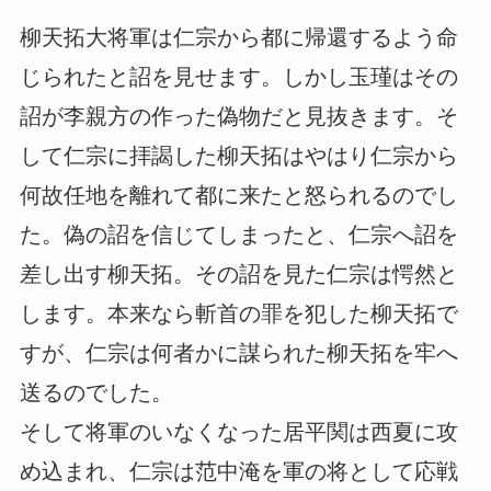
柳天拓大将軍は仁宗から都に帰還するよう命
じられたと詔を見せます。しかし玉瑾はその
詔が李親方の作った偽物だと見抜きます。そ
して仁宗に拝謁した柳天拓はやはり仁宗から
何故任地を離れて都に来たと怒られるのでし
た。偽の詔を信じてしまったと、仁宗へ詔を
差し出す柳天拓。その詔を見た仁宗は愕然と
します。本来なら斬首の罪を犯した柳天拓で
すが、仁宗は何者かに謀られた柳天拓を牢へ
送るのでした。
そして将軍のいなくなった居平関は西夏に攻
め込まれ、仁宗は范中淹を軍の将として応戦