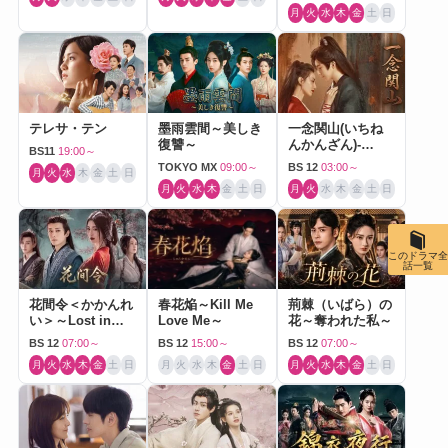
月
火
水
木
金
土
日
テレサ・テン
墨雨雲間～美しき
一念関山(いちね
復讐～
んかんざん)-
BS11
19:00～
Journey to Love-
TOKYO MX
09:00～
BS 12
03:00～
月
火
水
木
金
土
日
月
火
水
木
金
土
日
月
火
水
木
金
土
日
このドラマ全
話一覧
花間令＜かかんれ
春花焔～Kill Me
荊棘（いばら）の
い＞～Lost in
Love Me～
花～奪われた私～
Love～
BS 12
07:00～
BS 12
15:00～
BS 12
07:00～
月
火
水
木
金
土
日
月
火
水
木
金
土
日
月
火
水
木
金
土
日