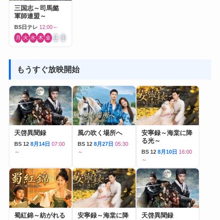
三国志～司馬懿
軍師連盟～
BS日テレ
12:00～
月
火
水
木
金
土
日
もうすぐ放映開始
天啓異聞録
風の吹く場所へ
安寧録～海棠に降
る光～
BS 12
8月14日
07:00
BS 12
8月27日
05:30
～
～
BS 12
8月10日
16:00
～
蜀紅錦～紡がれる
安寧録～海棠に降
天啓異聞録