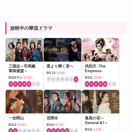
放映中の華流ドラマ
三国志～司馬懿
星より輝く君へ
武則天 -The
軍師連盟～
Empress-
BS 12
13:00～
BS日テレ
12:00～
BS11
10:00～
月
火
水
木
金
土
日
月
火
水
木
金
土
日
月
火
水
木
金
土
日
一念関山
花間令
孤高の花～
General＆I～
BS12
15:00～
BS12
07:00～
BS11
13:00～
月
火
水
木
金
土
日
月
火
水
木
金
土
日