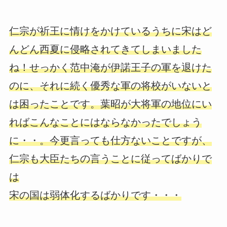
仁宗が祈王に情けをかけているうちに宋はど
んどん西夏に侵略されてきてしまいました
ね！せっかく范中淹が伊諾王子の軍を退けた
のに、それに続く優秀な軍の将校がいないと
は困ったことです。葉昭が大将軍の地位にい
ればこんなことにはならなかったでしょう
に・・。今更言っても仕方ないことですが、
仁宗も大臣たちの言うことに従ってばかりで
は
宋の国は弱体化するばかりです・・・