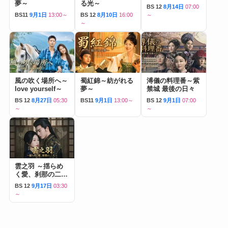
夢～
る光～
BS 12
8月14日
07:00
BS11
9月1日
13:00～
BS 12
8月10日
16:00
～
～
風の吹く場所へ～
蜀紅錦～紡がれる
溥儀の料理番～紫
love yourself～
夢～
禁城 最後の日々
BS 12
8月27日
05:30
BS11
9月1日
13:00～
BS 12
9月1日
07:00
～
～
雲之羽 ～揺らめ
く愛、刹那の二人
～
BS 12
9月17日
03:30
～