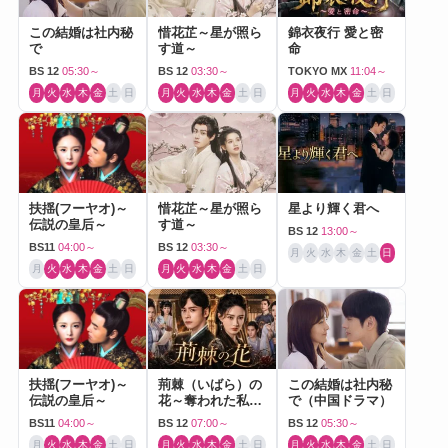
この結婚は社内秘
惜花芷～星が照ら
錦衣夜行 愛と密
で
す道～
命
BS 12
05:30～
BS 12
03:30～
TOKYO MX
11:04～
月
火
水
木
金
土
日
月
火
水
木
金
土
日
月
火
水
木
金
土
日
扶揺(フーヤオ)～
惜花芷～星が照ら
星より輝く君へ
伝説の皇后～
す道～
BS 12
13:00～
BS11
04:00～
BS 12
03:30～
月
火
水
木
金
土
日
月
火
水
木
金
土
日
月
火
水
木
金
土
日
扶揺(フーヤオ)～
荊棘（いばら）の
この結婚は社内秘
伝説の皇后～
花～奪われた私～
で（中国ドラマ）
（中国ドラマ）
BS11
04:00～
BS 12
07:00～
BS 12
05:30～
月
火
水
木
金
土
日
月
火
水
木
金
土
日
月
火
水
木
金
土
日