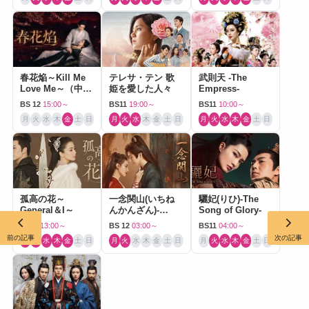
春花焔～Kill Me
テレサ・テン 歌
武則天 -The
Love Me～（中国
姫を愛した人々
Empress-
ドラマ）
BS 12
15:00～
BS11
19:00～
BS11
10:00～
月
火
水
木
金
土
日
月
火
水
木
金
土
日
月
火
水
木
金
土
日
孤高の花～
一念関山(いちね
驪妃(りひ)-The
General＆I～
んかんざん)-
Song of Glory-
Journey to Love-
BS11
13:00～
BS 12
03:00～
BS11
04:00～
前の記事
次の記事
月
火
水
木
金
土
日
月
火
水
木
金
土
日
月
火
水
木
金
土
日