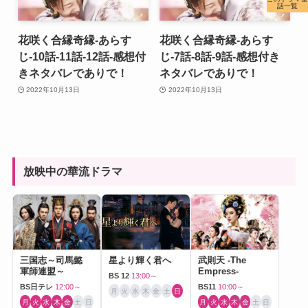
話一覧
花咲く合縁奇縁-あらす
花咲く合縁奇縁-あらす
じ-10話-11話-12話-感想付
じ-7話-8話-9話-感想付き
きネタバレでありで！
ネタバレでありで！
2022年10月13日
2022年10月13日
放映中の華流ドラマ
三国志～司馬懿
星より輝く君へ
武則天 -The
軍師連盟～
Empress-
BS 12
13:00～
BS日テレ
12:00～
BS11
10:00～
月
火
水
木
金
土
日
月
火
水
木
金
土
日
月
火
水
木
金
土
日