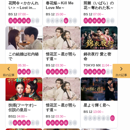
花間令＜かかんれ
春花焔～Kill Me
荊棘（いばら）の
い＞～Lost in
Love Me～
花～奪われた私～
Love～
BS 12
07:00～
BS 12
15:00～
BS 12
07:00～
月
火
水
木
金
土
日
月
火
水
木
金
土
日
月
火
水
木
金
土
日
この結婚は社内秘
惜花芷～星が照ら
錦衣夜行 愛と密
で
す道～
命
BS 12
05:30～
BS 12
03:30～
TOKYO MX
11:04～
月
火
水
木
金
土
日
月
火
水
木
金
土
日
月
火
水
木
金
土
日
前の記事
次の記事
扶揺(フーヤオ)～
惜花芷～星が照ら
星より輝く君へ
伝説の皇后～
す道～
BS 12
13:00～
BS11
04:00～
BS 12
03:30～
月
火
水
木
金
土
日
月
火
水
木
金
土
日
月
火
水
木
金
土
日