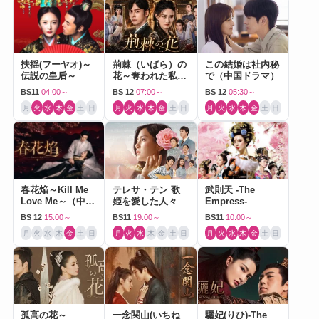
扶揺(フーヤオ)～
荊棘（いばら）の
この結婚は社内秘
伝説の皇后～
花～奪われた私～
で（中国ドラマ）
（中国ドラマ）
BS11
04:00～
BS 12
07:00～
BS 12
05:30～
月
火
水
木
金
土
日
月
火
水
木
金
土
日
月
火
水
木
金
土
日
春花焔～Kill Me
テレサ・テン 歌
武則天 -The
Love Me～（中国
姫を愛した人々
Empress-
ドラマ）
BS 12
15:00～
BS11
19:00～
BS11
10:00～
月
火
水
木
金
土
日
月
火
水
木
金
土
日
月
火
水
木
金
土
日
孤高の花～
一念関山(いちね
驪妃(りひ)-The