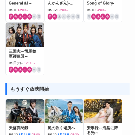
General＆I～
んかんざん)-
Song of Glory-
Journey to Love-
BS11
13:00～
BS 12
03:00～
BS11
04:00～
月
火
水
木
金
土
日
月
火
水
木
金
土
日
月
火
水
木
金
土
日
三国志～司馬懿
軍師連盟～
BS日テレ
12:00～
月
火
水
木
金
土
日
もうすぐ放映開始
天啓異聞録
風の吹く場所へ
安寧録～海棠に降
る光～
BS 12
8月14日
07:00
BS 12
8月27日
05:30