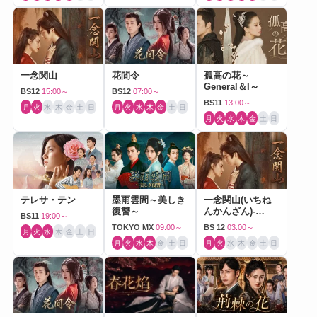
一念関山
花間令
孤高の花～
General＆I～
BS12
15:00～
BS12
07:00～
BS11
13:00～
月
火
水
木
金
土
日
月
火
水
木
金
土
日
月
火
水
木
金
土
日
テレサ・テン
墨雨雲間～美しき
一念関山(いちね
復讐～
んかんざん)-
BS11
19:00～
Journey to Love-
TOKYO MX
09:00～
BS 12
03:00～
月
火
水
木
金
土
日
月
火
水
木
金
土
日
月
火
水
木
金
土
日