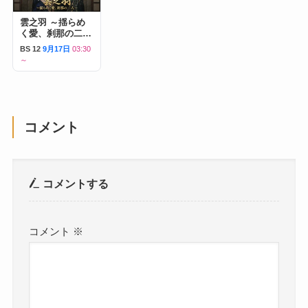
雲之羽 ～揺らめ
く愛、刹那の二人
～
BS 12
9月17日
03:30
～
コメント
コメントする
コメント
※