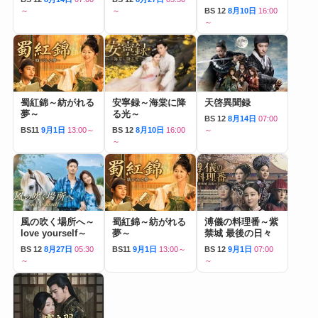
～
～
BS 12
8月10日
16:00
～
蜀紅錦～紡がれる
安寧録～海棠に降
天啓異聞録
夢～
る光～
BS 12
8月14日
07:00
BS11
9月1日
13:00～
BS 12
8月10日
16:00
～
～
風の吹く場所へ～
蜀紅錦～紡がれる
溥儀の料理番～紫
love yourself～
夢～
禁城 最後の日々
BS 12
8月27日
05:30
BS11
9月1日
13:00～
BS 12
9月1日
07:00
～
～