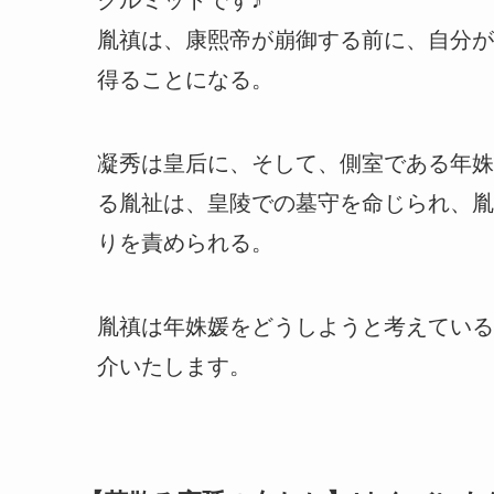
クルミットです♪
胤禛は、康熙帝が崩御する前に、自分が
得ることになる。
凝秀は皇后に、そして、側室である年姝
る胤祉は、皇陵での墓守を命じられ、胤
りを責められる。
胤禛は年姝媛をどうしようと考えている
介いたします。