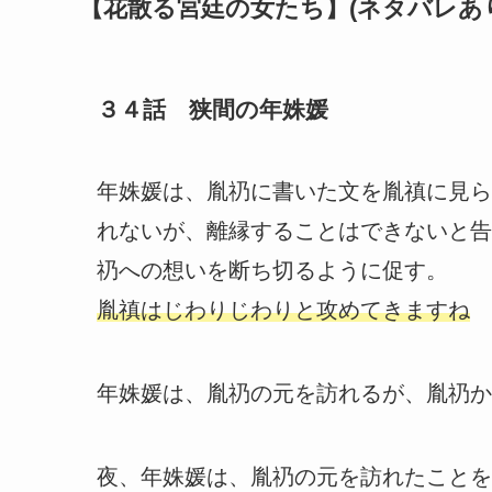
【花散る宮廷の女たち】(ネタバレあ
３４話 狭間の年姝媛
年姝媛は、胤礽に書いた文を胤禛に見ら
れないが、離縁することはできないと告
礽への想いを断ち切るように促す。
胤禛はじわりじわりと攻めてきますね
年姝媛は、胤礽の元を訪れるが、胤礽か
夜、年姝媛は、胤礽の元を訪れたことを