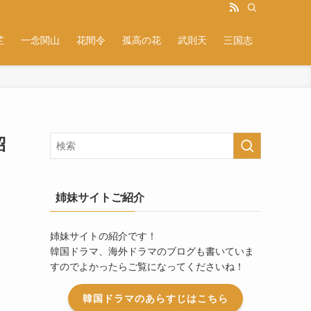
芷
一念関山
花間令
孤高の花
武則天
三国志
紹
姉妹サイトご紹介
姉妹サイトの紹介です！
韓国ドラマ、海外ドラマのブログも書いていま
すのでよかったらご覧になってくださいね！
韓国ドラマのあらすじはこちら