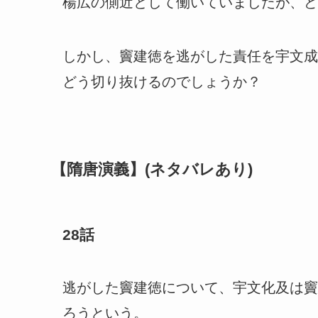
楊広の側近として働いていましたが、ど
しかし、竇建徳を逃がした責任を宇文成
どう切り抜けるのでしょうか？
【隋唐演義】(ネタバレあり)
28話
逃がした竇建徳について、宇文化及は竇
ろうという。