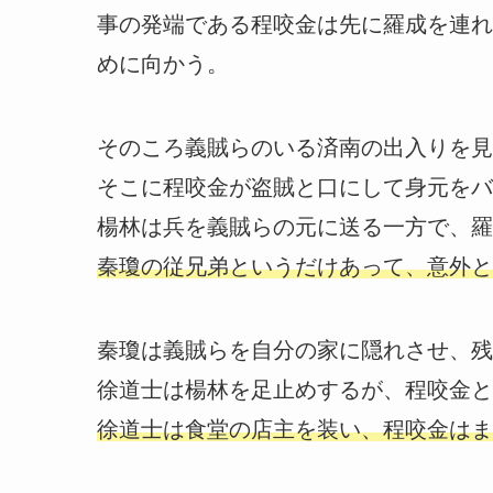
事の発端である程咬金は先に羅成を連れ
めに向かう。
そのころ義賊らのいる済南の出入りを見
そこに程咬金が盗賊と口にして身元をバ
楊林は兵を義賊らの元に送る一方で、羅
秦瓊の従兄弟というだけあって、意外と
秦瓊は義賊らを自分の家に隠れさせ、残
徐道士は楊林を足止めするが、程咬金と
徐道士は食堂の店主を装い、程咬金はま