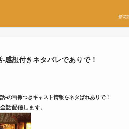
惜花
-30話-感想付きネタバレでありで！
-30話-の画像つきキャスト情報をネタばれありで！
全話配信します。