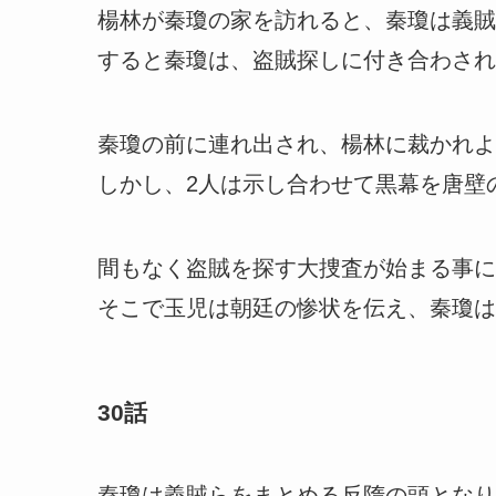
楊林が秦瓊の家を訪れると、秦瓊は義賊
すると秦瓊は、盗賊探しに付き合わされ
秦瓊の前に連れ出され、楊林に裁かれよ
しかし、2人は示し合わせて黒幕を唐壁
間もなく盗賊を探す大捜査が始まる事に
そこで玉児は朝廷の惨状を伝え、秦瓊は
30話
秦瓊は義賊らをまとめる反隋の頭となり