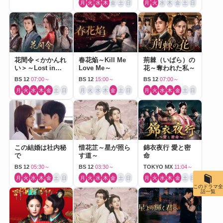
月
火
水
木
金
土
日
月
火
水
木
金
土
日
花間令＜かかんれ
春花焔～Kill Me
荊棘（いばら）の
い＞～Lost in
Love Me～
花～奪われた私～
Love～
BS 12
07:00～
BS 12
15:00～
BS 12
07:00～
月
火
水
木
金
土
日
月
火
水
木
金
土
日
月
火
水
木
金
土
日
この結婚は社内秘
惜花芷～星が照ら
錦衣夜行 愛と密
で
す道～
命
BS 12
05:30～
BS 12
03:30～
TOKYO MX
11:04～
月
火
水
木
金
土
日
月
火
水
木
金
土
日
月
火
水
木
金
土
日
このドラマ全
話一覧