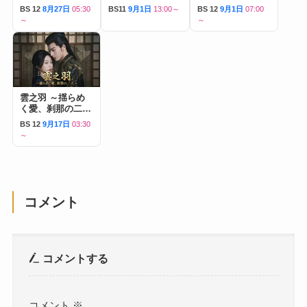
BS 12
8月27日
05:30
BS11
9月1日
13:00～
BS 12
9月1日
07:00
～
～
雲之羽 ～揺らめ
く愛、刹那の二人
～
BS 12
9月17日
03:30
～
コメント
コメントする
コメント
※