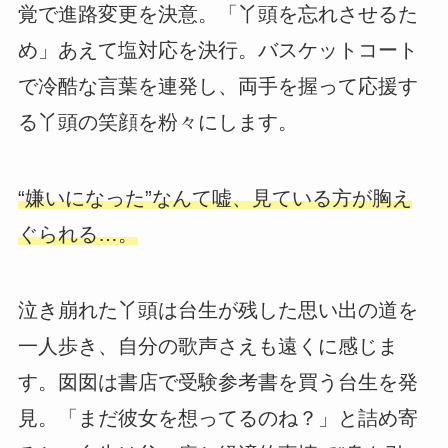
覚で進路変更を決意。「丫頭を忘れさせるた
め」あえて塩対応を決行。バスケットコート
で冷酷な言葉を連発し、両手を握って応援す
る丫頭の笑顔を粉々にします。
“嫌いになった”なんて嘘、見ている方が胸え
ぐられる…。
泣き崩れた丫頭は台生が残した思い出の道を
一人歩き、自分の歌声さえも遠くに感じま
す。囡囡は書店で受験参考書を買う台生を発
見。「まだ彼女を想ってるのね？」と詰め寄