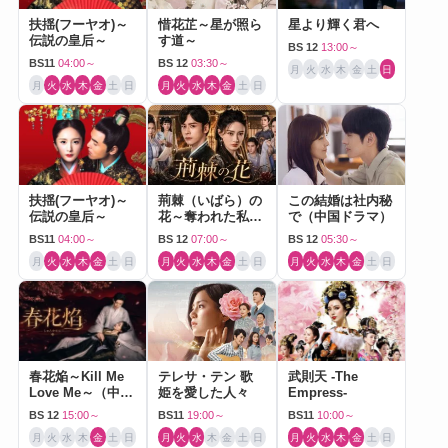
扶揺(フーヤオ)～
惜花芷～星が照ら
星より輝く君へ
伝説の皇后～
す道～
BS 12
13:00～
BS11
04:00～
BS 12
03:30～
月
火
水
木
金
土
日
月
火
水
木
金
土
日
月
火
水
木
金
土
日
扶揺(フーヤオ)～
荊棘（いばら）の
この結婚は社内秘
伝説の皇后～
花～奪われた私～
で（中国ドラマ）
（中国ドラマ）
BS11
04:00～
BS 12
07:00～
BS 12
05:30～
月
火
水
木
金
土
日
月
火
水
木
金
土
日
月
火
水
木
金
土
日
春花焔～Kill Me
テレサ・テン 歌
武則天 -The
Love Me～（中国
姫を愛した人々
Empress-
ドラマ）
BS 12
15:00～
BS11
19:00～
BS11
10:00～
月
火
水
木
金
土
日
月
火
水
木
金
土
日
月
火
水
木
金
土
日