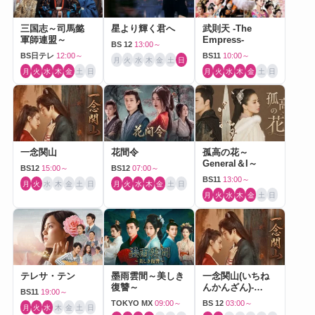
三国志～司馬懿
星より輝く君へ
武則天 -The
軍師連盟～
Empress-
BS 12
13:00～
BS日テレ
12:00～
BS11
10:00～
月
火
水
木
金
土
日
月
火
水
木
金
土
日
月
火
水
木
金
土
日
一念関山
花間令
孤高の花～
General＆I～
BS12
15:00～
BS12
07:00～
BS11
13:00～
月
火
水
木
金
土
日
月
火
水
木
金
土
日
月
火
水
木
金
土
日
テレサ・テン
墨雨雲間～美しき
一念関山(いちね
復讐～
んかんざん)-
BS11
19:00～
Journey to Love-
TOKYO MX
09:00～
BS 12
03:00～
月
火
水
木
金
土
日