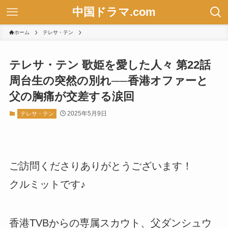
中国ドラマ.com
ホーム
テレサ・テン
テレサ・テン 歌姫を愛した人々 第22話
周台生の突然の別れ──香港オファーと
父の胸痛が交差する涙回
2025年5月9日
テレサ・テン
ご訪問くださりありがとうございます！
クルミットです♪
香港TVBからの専属スカウト、父ダンシュウ