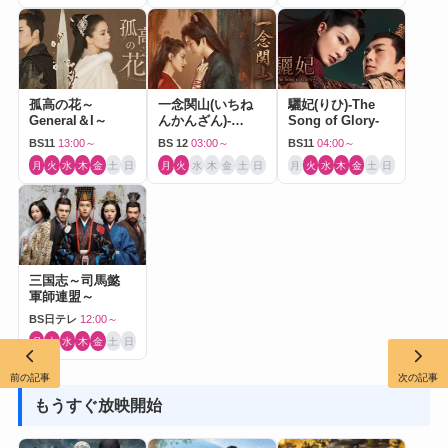
孤高の花～
一念関山(いちね
驪妃(りひ)-The
General＆I～
んかんざん)-
Song of Glory-
Journey to Love-
BS11
13:00～
BS 12
03:00～
BS11
04:00～
月
火
水
木
金
土
日
月
火
水
木
金
土
日
月
火
水
木
金
土
日
三国志～司馬懿
軍師連盟～
BS日テレ
12:00～
月
火
水
木
金
土
日
前の記事
次の記事
もうすぐ放映開始