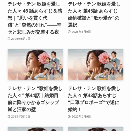
テレサ・テン 歌姫を愛し
テレサ・テン 歌姫を愛し
た人々 46 話あらすじ＆感
た人々 第45話 あらすじ
想｜“思いを貫く代
婚約破談と“歌か愛か”の
償”と“突然の別れ”――幸
選択
せと悲しみが交差する夜
2025年5月9日
2025年5月9日
テレサ・テン “歌姫を愛し
テレサ・テン 歌姫を愛し
た人々” 第44話｜結婚目
た人々 第43話あらすじ
前に降りかかるゴシップ
“口罩プロポーズ”で遂に
嵐と汪家の壁
婚約！
2025年5月9日
2025年5月9日