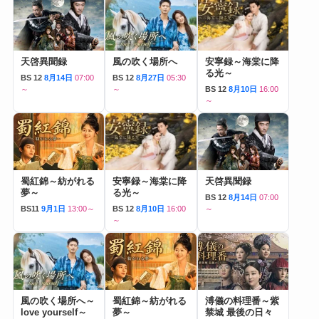
天啓異聞録
風の吹く場所へ
安寧録～海棠に降
る光～
BS 12
8月14日
07:00
BS 12
8月27日
05:30
～
～
BS 12
8月10日
16:00
～
蜀紅錦～紡がれる
安寧録～海棠に降
天啓異聞録
夢～
る光～
BS 12
8月14日
07:00
BS11
9月1日
13:00～
BS 12
8月10日
16:00
～
～
風の吹く場所へ～
蜀紅錦～紡がれる
溥儀の料理番～紫
love yourself～
夢～
禁城 最後の日々