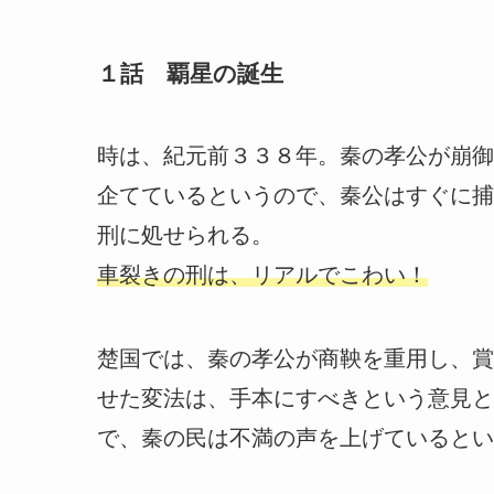
１話 覇星の誕生
時は、紀元前３３８年。秦の孝公が崩御
企てているというので、秦公はすぐに捕
刑に処せられる。
車裂きの刑は、リアルでこわい！
楚国では、秦の孝公が商鞅を重用し、賞
せた変法は、手本にすべきという意見と
で、秦の民は不満の声を上げているとい