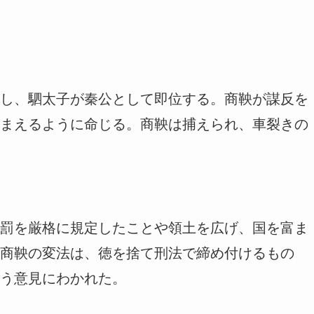
し、駟太子が秦公として即位する。商鞅が謀反を
まえるように命じる。商鞅は捕えられ、車裂きの
罰を厳格に規定したことや領土を広げ、国を富ま
商鞅の変法は、徳を捨て刑法で締め付けるもの
う意見にわかれた。