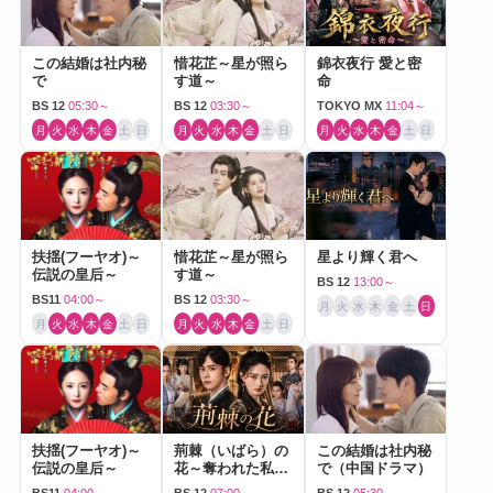
この結婚は社内秘
惜花芷～星が照ら
錦衣夜行 愛と密
で
す道～
命
BS 12
05:30～
BS 12
03:30～
TOKYO MX
11:04～
月
火
水
木
金
土
日
月
火
水
木
金
土
日
月
火
水
木
金
土
日
扶揺(フーヤオ)～
惜花芷～星が照ら
星より輝く君へ
伝説の皇后～
す道～
BS 12
13:00～
BS11
04:00～
BS 12
03:30～
月
火
水
木
金
土
日
月
火
水
木
金
土
日
月
火
水
木
金
土
日
扶揺(フーヤオ)～
荊棘（いばら）の
この結婚は社内秘
伝説の皇后～
花～奪われた私～
で（中国ドラマ）
（中国ドラマ）