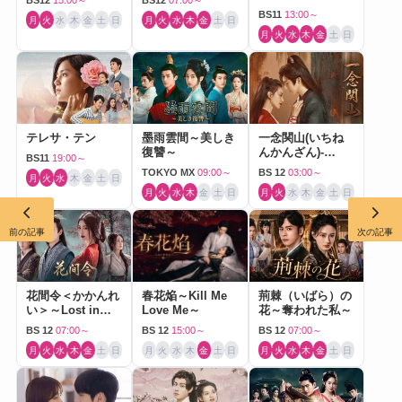
BS12
15:00～
BS12
07:00～
BS11
13:00～
月
火
水
木
金
土
日
月
火
水
木
金
土
日
月
火
水
木
金
土
日
テレサ・テン
墨雨雲間～美しき
一念関山(いちね
復讐～
んかんざん)-
BS11
19:00～
Journey to Love-
TOKYO MX
09:00～
BS 12
03:00～
月
火
水
木
金
土
日
月
火
水
木
金
土
日
月
火
水
木
金
土
日
前の記事
次の記事
花間令＜かかんれ
春花焔～Kill Me
荊棘（いばら）の
い＞～Lost in
Love Me～
花～奪われた私～
Love～
BS 12
07:00～
BS 12
15:00～
BS 12
07:00～
月
火
水
木
金
土
日
月
火
水
木
金
土
日
月
火
水
木
金
土
日