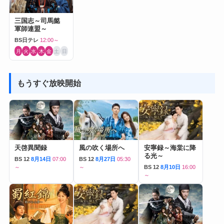
三国志～司馬懿
軍師連盟～
BS日テレ
12:00～
月
火
水
木
金
土
日
もうすぐ放映開始
天啓異聞録
風の吹く場所へ
安寧録～海棠に降
る光～
BS 12
8月14日
07:00
BS 12
8月27日
05:30
～
～
BS 12
8月10日
16:00
～