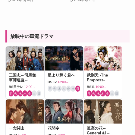
2019年5月10日
2019年5月10日
放映中の華流ドラマ
三国志～司馬懿
星より輝く君へ
武則天 -The
軍師連盟～
Empress-
BS 12
13:00～
BS日テレ
12:00～
BS11
10:00～
月
火
水
木
金
土
日
月
火
水
木
金
土
日
月
火
水
木
金
土
日
一念関山
花間令
孤高の花～
General＆I～