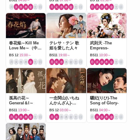
BS11
04:00～
BS 12
07:00～
BS 12
05:30～
月
火
水
木
金
土
日
月
火
水
木
金
土
日
月
火
水
木
金
土
日
春花焔～Kill Me
テレサ・テン 歌
武則天 -The
Love Me～（中国
姫を愛した人々
Empress-
ドラマ）
BS 12
15:00～
BS11
19:00～
BS11
10:00～
月
火
水
木
金
土
日
月
火
水
木
金
土
日
月
火
水
木
金
土
日
孤高の花～
一念関山(いちね
驪妃(りひ)-The
General＆I～
んかんざん)-
Song of Glory-
Journey to Love-
BS11
13:00～
BS 12
03:00～
BS11
04:00～
月
火
水
木
金
土
日
月
火
水
木
金
土
日
月
火
水
木
金
土
日