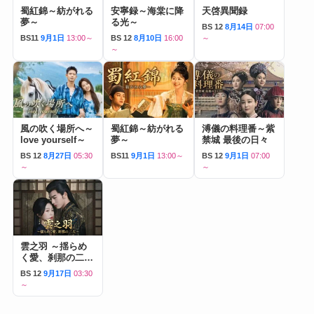
蜀紅錦～紡がれる
安寧録～海棠に降
天啓異聞録
夢～
る光～
BS 12
8月14日
07:00
BS11
9月1日
13:00～
BS 12
8月10日
16:00
～
～
風の吹く場所へ～
蜀紅錦～紡がれる
溥儀の料理番～紫
love yourself～
夢～
禁城 最後の日々
BS 12
8月27日
05:30
BS11
9月1日
13:00～
BS 12
9月1日
07:00
～
～
雲之羽 ～揺らめ
く愛、刹那の二人
～
BS 12
9月17日
03:30
～