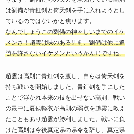
は劉備が青釭剣と倚天剣を手に入れようとし
ているのではないかと焦ります。
なんでしょうこの劉備の神々しいまでのイケ
メンさ！趙雲は味のある男前、劉備は他に追
随を許さないイケメンというかんじですね。
趙雲は高則に青釭剣を渡し、自らは倚天剣を
持ち戦いを開始しました。青釭剣を手にした
ことで浮かれ本来の技を出せない高則。戦い
の最中に夏侯軽衣が高則の弱点を趙雲に教え
たこともあり趙雲が勝利しました。戦いに負
けた高則は今後真定県の県令を辞し、真定県