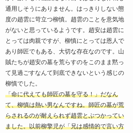
通用しそうにありません。はっきりしない態
度の趙雲に苛立つ柳慎。趙雲のことを意気地
がないと思っているようです。趙安は趙雲に
とっては肉親ですが、柳慎にとっては恩人で
あり師匠でもある、大切な存在なのです。山
賊たちが趙安の墓を荒らすのをこのまま黙っ
て見過ごすなんて到底できないという感じの
柳慎でした。
「命に代えても師匠の墓を守る！」だなん
て、柳慎は熱い男なんですね。師匠の墓が荒
らされるのが耐えられず趙雲とぶつかってい
ました。以前柳擎児が「兄は感情的で言い方