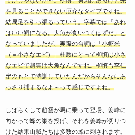
てたじゃないか～。柳慎、勇気はあるけど先
を見ることができない厄介なタイプですね。
結局足を引っ張るっていう。字幕では「あれ
はいい餌になる。大魚が食いつくはずだ」と
なっていましたが、実際の台詞は「小虾米
（＝小さなエビ）」杜厥にとって柳慎は小さ
なエビで趙雲は大魚なんですね。柳慎も李仁
定のもとで特訓していたんだからそんなにあ
っさり捕まるなよ～って感じですよね。
しばらくして趙雲が馬に乗って登場、姜峰に
向かって蜂の巣を投げ、それを姜峰が切りつ
けた結果山賊たちは多数の蜂に刺されます。