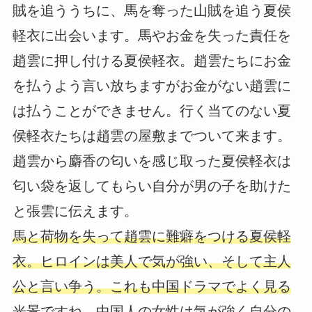
賊を追ううちに、馬を奪った山賊を追う夏侯
軽衣に出会います。馬やお金を失った責任を
趙雲に押し付ける夏侯軽衣。趙雲たちにお金
を払うよう言い放ちますがお金がない趙雲に
は払うことができません。行く当てのない夏
侯軽衣たちは趙雲の屋敷までついて来ます。
趙雲から麝香の匂いを感じ取った夏侯軽衣は
匂い袋を返してもらい自分が男の子を助けた
と張雲に伝えます。
馬と荷物を失って趙雲に難癖をつける夏侯軽
衣。ヒロインは美人で気が強い、そして主人
公と言い争う。これも中国ドラマでよく見る
光景ですね。中国人の女性は気が強く自分の