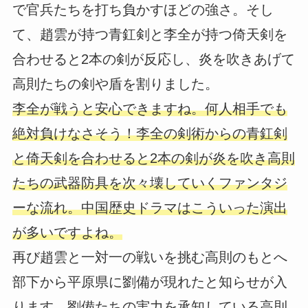
で官兵たちを打ち負かすほどの強さ。そし
て、趙雲が持つ青釭剣と李全が持つ倚天剣を
合わせると2本の剣が反応し、炎を吹きあげて
高則たちの剣や盾を割りました。
李全が戦うと安心できますね。何人相手でも
絶対負けなさそう！李全の剣術からの青釭剣
と倚天剣を合わせると2本の剣が炎を吹き高則
たちの武器防具を次々壊していくファンタジ
ーな流れ。中国歴史ドラマはこういった演出
が多いですよね。
再び趙雲と一対一の戦いを挑む高則のもとへ
部下から平原県に劉備が現れたと知らせが入
ります。劉備たちの実力を承知している高則