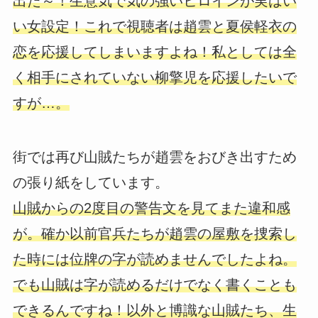
出た～！生意気で気の強いヒロインが実はい
い女設定！これで視聴者は趙雲と夏侯軽衣の
恋を応援してしまいますよね！私としては全
く相手にされていない柳擎児を応援したいで
すが…。
街では再び山賊たちが趙雲をおびき出すため
の張り紙をしています。
山賊からの2度目の警告文を見てまた違和感
が。確か以前官兵たちが趙雲の屋敷を捜索し
た時には位牌の字が読めませんでしたよね。
でも山賊は字が読めるだけでなく書くことも
できるんですね！以外と博識な山賊たち、生