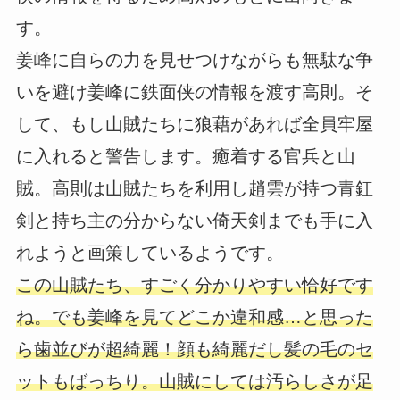
す。
姜峰に自らの力を見せつけながらも無駄な争
いを避け姜峰に鉄面侠の情報を渡す高則。そ
して、もし山賊たちに狼藉があれば全員牢屋
に入れると警告します。癒着する官兵と山
賊。高則は山賊たちを利用し趙雲が持つ青釭
剣と持ち主の分からない倚天剣までも手に入
れようと画策しているようです。
この山賊たち、すごく分かりやすい恰好です
ね。でも姜峰を見てどこか違和感…と思った
ら歯並びが超綺麗！顔も綺麗だし髪の毛のセ
ットもばっちり。山賊にしては汚らしさが足