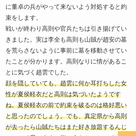
に董卓の兵がやって来ないよう対処すると約
束をします。
戦いが終わり高則や官兵たちは引き揚げてい
きました。実は李全も高則も山賊が趙安の墓
を荒らさないように事前に墓を移動させてい
たことが分かります。高則なりに情があるこ
とに気づく趙雲でした。
顔を隠していても、趙雲に何か耳打ちした女
性が夏侯軽衣だと高則は気づいたようです
ね。夏侯軽衣の前で約束を破るのは格好悪い
と思ったのでしょう。でも、真定県から高則
が去ったら山賊たちはまた好き放題するんじ