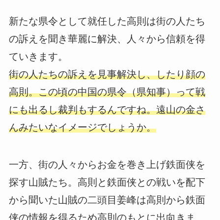
新たな県令として就任した高則は街の人たち
の訴えを聞き華麗に解決、人々から信頼を得
ていきます。
街の人たちの訴えを見事解決し、したり顔の
高則。この頃の中国の県令（県知事）って戦
にも出るし裁判もするんですね。遠山の金さ
んみたいなイメージでしょうか。
一方、街の人々からお金を巻き上げ鉄面侠を
探す山賊たち。高則と鉄面侠との戦いを配下
から聞いた山賊の二頭目姜峰は高則から鉄面
侠の情報を得るため高則のもとに出向きま