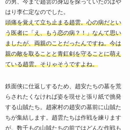
の男、今まで趙雲の身辺を探っていたのはや
はり李仁定なのでした。
頭痛を覚えて立ち止まる趙雲。心の病だとい
う医者に「え、もう恋の病？！」なんて思い
ましたが、両親のことだったんですね。今は
親の敵を取ることと青釭剣を守ることに萌え
ている趙雲。そりゃそうですよね。
鉄面侠に仕返しするため、趙安たちの墓を荒
らされたくなければ姿を現せと張り紙で挑発
する山賊たち。趙家村の趙安の墓前に山賊た
ちが集結します。趙雲たちは作戦を練ります
が、数千もの山賊たちの前ではどんな作戦も