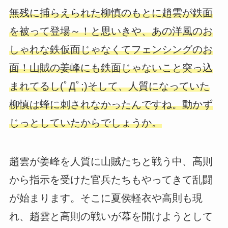
無残に捕らえられた柳慎のもとに趙雲が鉄面
を被って登場～！と思いきや、あの洋風のお
しゃれな鉄仮面じゃなくてフェンシングのお
面！山賊の姜峰にも鉄面じゃないこと突っ込
まれてるし(ﾟДﾟ;)そして、人質になっていた
柳慎は蜂に刺されなかったんですね。動かず
じっとしていたからでしょうか。
趙雲が姜峰を人質に山賊たちと戦う中、高則
から指示を受けた官兵たちもやってきて乱闘
が始まります。そこに夏侯軽衣や高則も現
れ、趙雲と高則の戦いが幕を開けようとして