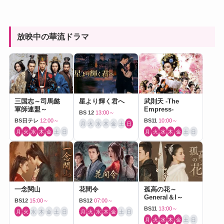
放映中の華流ドラマ
三国志～司馬懿
星より輝く君へ
武則天 -The
軍師連盟～
Empress-
BS 12
13:00～
BS日テレ
12:00～
BS11
10:00～
月
火
水
木
金
土
日
月
火
水
木
金
土
日
月
火
水
木
金
土
日
一念関山
花間令
孤高の花～
General＆I～
BS12
15:00～
BS12
07:00～
BS11
13:00～
月
火
水
木
金
土
日
月
火
水
木
金
土
日
月
火
水
木
金
土
日