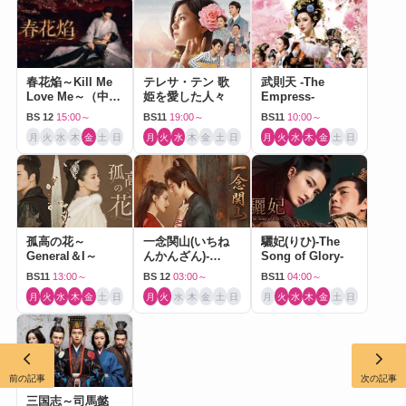
春花焔～Kill Me
テレサ・テン 歌
武則天 -The
Love Me～（中国
姫を愛した人々
Empress-
ドラマ）
BS 12
15:00～
BS11
19:00～
BS11
10:00～
月
火
水
木
金
土
日
月
火
水
木
金
土
日
月
火
水
木
金
土
日
孤高の花～
一念関山(いちね
驪妃(りひ)-The
General＆I～
んかんざん)-
Song of Glory-
Journey to Love-
BS11
13:00～
BS 12
03:00～
BS11
04:00～
月
火
水
木
金
土
日
月
火
水
木
金
土
日
月
火
水
木
金
土
日
前の記事
次の記事
三国志～司馬懿