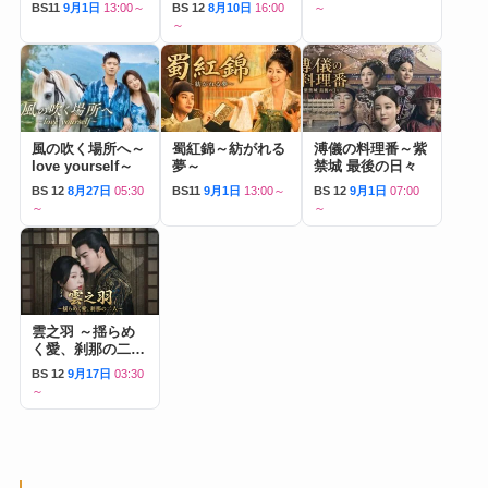
BS11
9月1日
13:00～
BS 12
8月10日
16:00
～
～
風の吹く場所へ～
蜀紅錦～紡がれる
溥儀の料理番～紫
love yourself～
夢～
禁城 最後の日々
BS 12
8月27日
05:30
BS11
9月1日
13:00～
BS 12
9月1日
07:00
～
～
雲之羽 ～揺らめ
く愛、刹那の二人
～
BS 12
9月17日
03:30
～