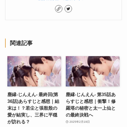
関連記事
塵縁-じんえん- 最終回(第
塵縁-じんえん- 第35話あ
36話)あらすじと感想｜結
らすじと感想｜衝撃！修
末は！？若尘と張殷殷の
羅塔の秘密と太一上仙と
愛が結実し、三界に平穏
の最終決戦へ
が訪れる？
2025年2月19日