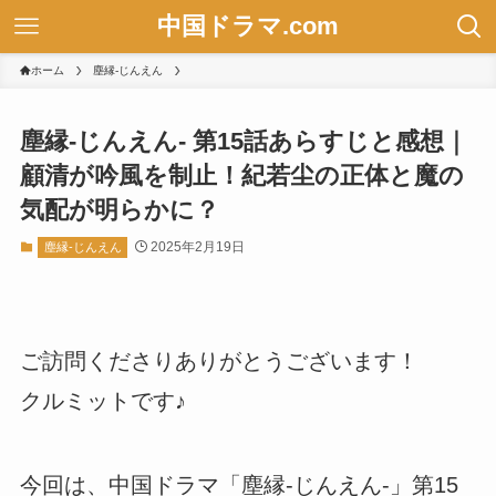
中国ドラマ.com
ホーム
塵縁-じんえん
塵縁-じんえん- 第15話あらすじと感想｜
顧清が吟風を制止！紀若尘の正体と魔の
気配が明らかに？
2025年2月19日
塵縁-じんえん
ご訪問くださりありがとうございます！
クルミットです♪
今回は、中国ドラマ「塵縁-じんえん-」第15