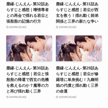
塵縁-じんえん- 第32話あ
塵縁-じんえん- 第31話あ
らすじと感想｜嗜情尊者
らすじと感想｜若尘が西
との再会で揺れる若尘と
玄を救う！揺れ動く師弟
張殷殷の記憶の行方
関係と三界の新たな争い
2025年2月19日
2025年2月19日
塵縁-じんえん- 第30話あ
塵縁-じんえん- 第29話あ
らすじと感想｜若尘と張
らすじと感想｜若尘が修
殷殷の帰還で西玄の危機
羅塔に単身挑む！九幽明
を救えるのか？魔尊の力
焰の代償と揺れ動く三界
と再び揺れ動く三界
の命運
2025年2月19日
2025年2月19日