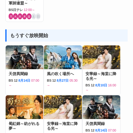
軍師連盟～
BS日テレ
12:00～
月
火
水
木
金
土
日
もうすぐ放映開始
天啓異聞録
風の吹く場所へ
安寧録～海棠に降
る光～
BS 12
8月14日
07:00
BS 12
8月27日
05:30
～
～
BS 12
8月10日
16:00
～
蜀紅錦～紡がれる
安寧録～海棠に降
天啓異聞録
夢～
る光～
BS 12
8月14日
07:00