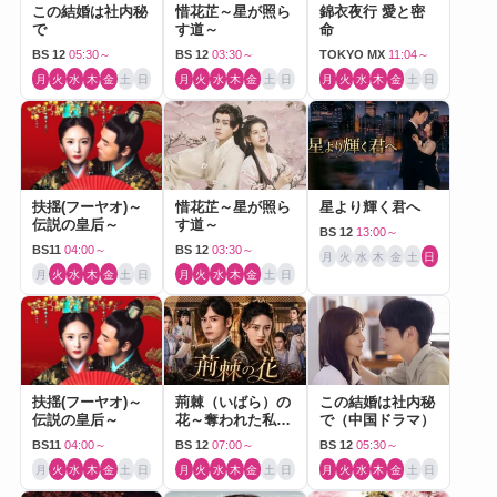
この結婚は社内秘
惜花芷～星が照ら
錦衣夜行 愛と密
で
す道～
命
BS 12
05:30～
BS 12
03:30～
TOKYO MX
11:04～
月
火
水
木
金
土
日
月
火
水
木
金
土
日
月
火
水
木
金
土
日
扶揺(フーヤオ)～
惜花芷～星が照ら
星より輝く君へ
伝説の皇后～
す道～
BS 12
13:00～
BS11
04:00～
BS 12
03:30～
月
火
水
木
金
土
日
月
火
水
木
金
土
日
月
火
水
木
金
土
日
扶揺(フーヤオ)～
荊棘（いばら）の
この結婚は社内秘
伝説の皇后～
花～奪われた私～
で（中国ドラマ）
（中国ドラマ）
BS11
04:00～
BS 12
07:00～
BS 12
05:30～
月
火
水
木
金
土
日
月
火
水
木
金
土
日
月
火
水
木
金
土
日