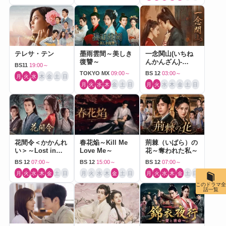
テレサ・テン
墨雨雲間～美しき
一念関山(いちね
復讐～
んかんざん)-
BS11
19:00～
Journey to Love-
TOKYO MX
09:00～
BS 12
03:00～
月
火
水
木
金
土
日
月
火
水
木
金
土
日
月
火
水
木
金
土
日
花間令＜かかんれ
春花焔～Kill Me
荊棘（いばら）の
い＞～Lost in
Love Me～
花～奪われた私～
Love～
BS 12
07:00～
BS 12
15:00～
BS 12
07:00～
月
火
水
木
金
土
日
月
火
水
木
金
土
日
月
火
水
木
金
土
日
このドラマ全
話一覧