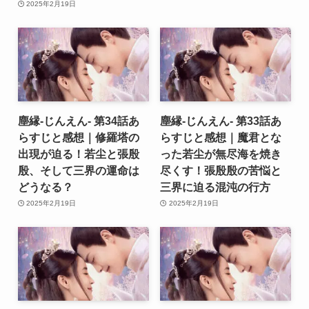
2025年2月19日
塵縁-じんえん- 第34話あ
塵縁-じんえん- 第33話あ
らすじと感想｜修羅塔の
らすじと感想｜魔君とな
出現が迫る！若尘と張殷
った若尘が無尽海を焼き
殷、そして三界の運命は
尽くす！張殷殷の苦悩と
どうなる？
三界に迫る混沌の行方
2025年2月19日
2025年2月19日