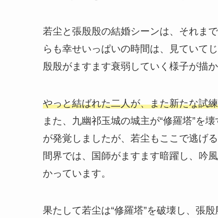
若尘と張殷殷の結婚シーンは、それまで
らも
幸せいっぱいの時間
は、見ていてじ
殷殷がますます衰弱していく様子が描か
やっと結ばれた二人が、また新たな試練
また、九幽祁玉城の城主が“修羅塔”を
が発覚しましたが、若尘もここで逃げる
間界では、国師がますます暗躍し、吟風
かっています。
果たして若尘は“修羅塔”を破壊し、張