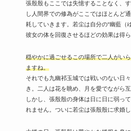
張殷殷もここでは失憶することなく、す
し人間界での修為がここではほとんど通
耗していきます。若尘は自分の“幽藍（
彼女の体を回復させるほどの効果は得ら
穏やかに過ごせるこの場所で二人がいら
ますね。
それでも九幽祁玉城では戦いのない日々
き。二人は花を眺め、月を愛でながら
互
しかし、張殷殷の身体は日に日に弱って
れません。ついに若尘は張殷殷に求婚し