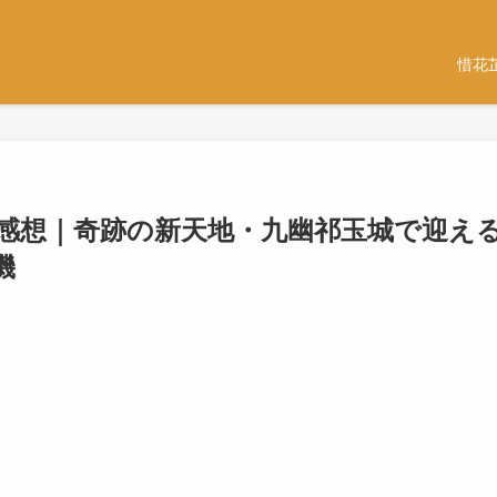
惜花
じと感想｜奇跡の新天地・九幽祁玉城で迎え
機