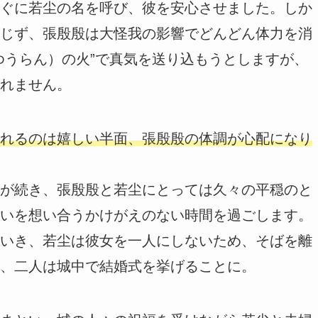
ぐに若尘の名を呼び、彼を安心させました。しか
じず、張殷殷は大怪我の影響でどんどん体力を消
ゆうらん）の火”で真気を送り込もうとしますが、
れません。
れるのは嬉しい半面、張殷殷の体調が心配になり
が続き、張殷殷と若尘にとっては久々の平穏のと
いを想い合うかけがえのない時間
を過ごします。
いき、若尘は彼女を一人にしないため、そばを離
、二人は城中で結婚式を挙げることに。