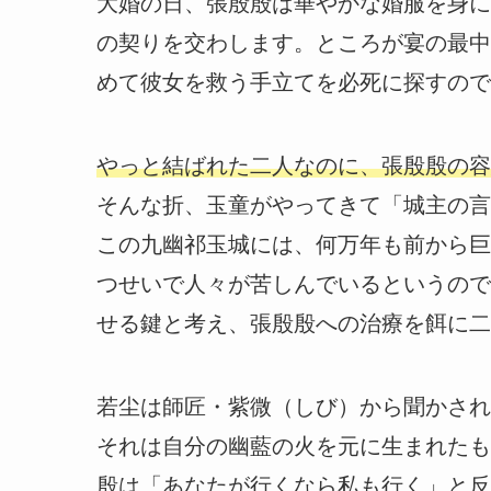
大婚の日、張殷殷は華やかな婚服を身に
の契りを交わします。ところが宴の最中
めて彼女を救う手立てを必死に探すので
やっと結ばれた二人なのに、張殷殷の容
そんな折、玉童がやってきて「城主の言
この九幽祁玉城には、何万年も前から巨
つせいで人々が苦しんでいるというので
せる鍵と考え、張殷殷への治療を餌に二
若尘は師匠・紫微（しび）から聞かされ
それは自分の幽藍の火を元に生まれたも
殷は「あなたが行くなら私も行く」と反