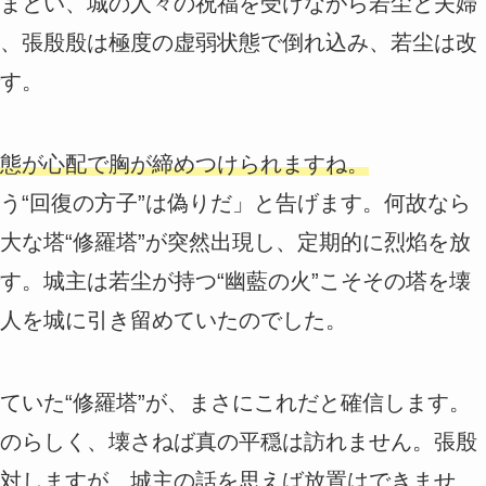
まとい、城の人々の祝福を受けながら若尘と夫婦
、張殷殷は極度の虚弱状態で倒れ込み、若尘は改
す。
態が心配で胸が締めつけられますね。
う“回復の方子”は偽りだ」と告げます。何故なら
大な塔“修羅塔”が突然出現し、定期的に烈焰を放
す。城主は若尘が持つ“幽藍の火”こそその塔を壊
人を城に引き留めていたのでした。
ていた“修羅塔”が、まさにこれだと確信します。
のらしく、壊さねば真の平穏は訪れません。張殷
対しますが、城主の話を思えば放置はできませ