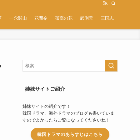
芷
一念関山
花間令
孤高の花
武則天
三国志
る
姉妹サイトご紹介
姉妹サイトの紹介です！
韓国ドラマ、海外ドラマのブログも書いていま
すのでよかったらご覧になってくださいね！
韓国ドラマのあらすじはこちら