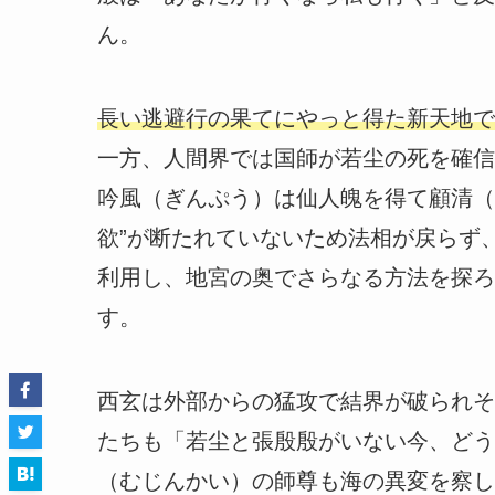
ん。
長い逃避行の果てにやっと得た新天地で
一方、人間界では国師が若尘の死を確信
吟風（ぎんぷう）は仙人魄を得て顧清（
欲”が断たれていないため法相が戻らず
利用し、地宮の奥でさらなる方法を探ろ
す。
西玄は外部からの猛攻で結界が破られそ
たちも「若尘と張殷殷がいない今、どう
（むじんかい）の師尊も海の異変を察し