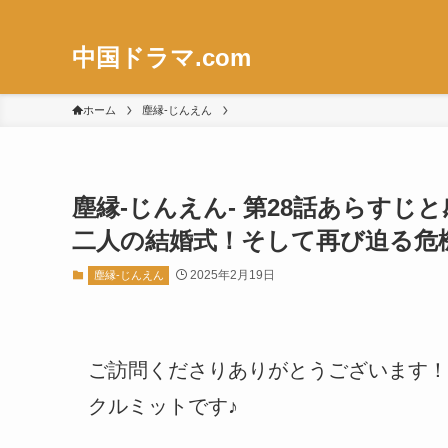
中国ドラマ.com
ホーム
塵縁-じんえん
塵縁-じんえん- 第28話あらす
二人の結婚式！そして再び迫る危
2025年2月19日
塵縁-じんえん
ご訪問くださりありがとうございます！
クルミットです♪