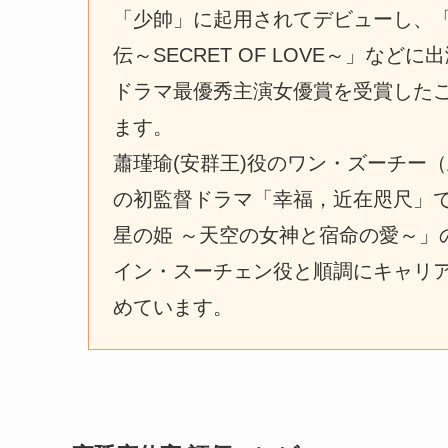
「少帥」に起用されてデビューし、「大宋少
伝～SECRET OF LOVE～」な
ドラマ最優秀主演女優賞を受賞した
ます。
蕭瑾瑜(安群王)役のワン・ズーチー
の初監督ドラマ「幸福，近在咫尺」
星の姫 ～天空の女神と宿命の愛～」
イン・スーチェン役と順調にキャリ
めています。