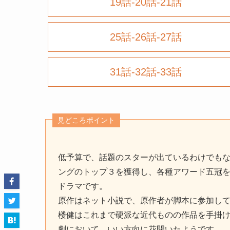
19話-20話-21話
25話-26話-27話
31話-32話-33話
見どころポイント
低予算で、話題のスターが出ているわけでも
ングのトップ３を獲得し、各種アワード五冠
ドラマです。
原作はネット小説で、原作者が脚本に参加し
楼健はこれまで硬派な近代ものの作品を手掛
劇において、いい方向に花開いたようです。