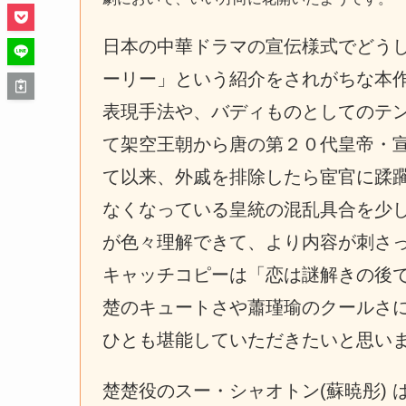
日本の中華ドラマの宣伝様式でどう
ーリー」という紹介をされがちな本
表現手法や、バディものとしてのテ
て架空王朝から唐の第２０代皇帝・
て以来、外戚を排除したら宦官に蹂
なくなっている皇統の混乱具合を少
が色々理解できて、より内容が刺さ
キャッチコピーは「恋は謎解きの後
楚のキュートさや蕭瑾瑜のクールさ
ひとも堪能していただきたいと思い
楚楚役のスー・シャオトン(蘇暁彤)