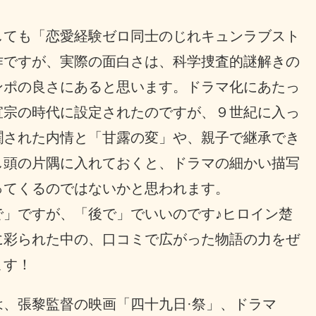
しても「恋愛経験ゼロ同士のじれキュンラブスト
作ですが、実際の面白さは、科学捜査的謎解きの
ンポの良さにあると思います。ドラマ化にあたっ
宣宗の時代に設定されたのですが、９世紀に入っ
躙された内情と「甘露の変」や、親子で継承でき
し頭の片隅に入れておくと、ドラマの細かい描写
ってくるのではないかと思われます。
で」ですが、「後で」でいいのです♪ヒロイン楚
に彩られた中の、口コミで広がった物語の力をぜ
ます！
 は、張黎監督の映画「四十九日·祭」、ドラマ