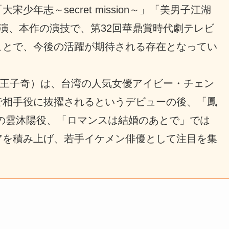
年志～secret mission～」「美男子江湖
どに出演、本作の演技で、第32回華鼎賞時代劇テレビ
ことで、今後の活躍が期待される存在となってい
（王子奇）は、台湾の人気女優アイビー・チェン
で相手役に抜擢されるというデビューの後、「鳳
の雲沐陽役、「ロマンスは結婚のあとで」では
アを積み上げ、若手イケメン俳優として注目を集