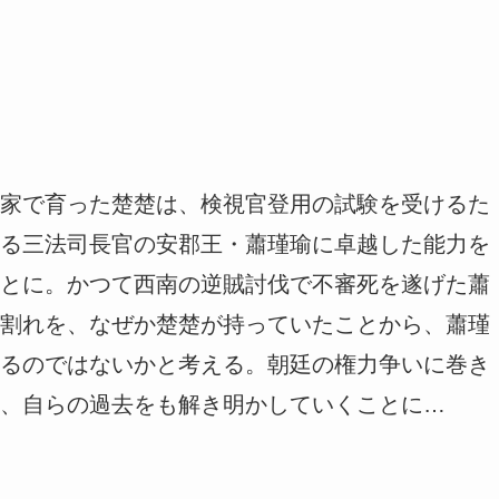
家で育った楚楚は、検視官登用の試験を受けるた
る三法司長官の安郡王・蕭瑾瑜に卓越した能力を
とに。かつて西南の逆賊討伐で不審死を遂げた蕭
割れを、なぜか楚楚が持っていたことから、蕭瑾
るのではないかと考える。朝廷の権力争いに巻き
、自らの過去をも解き明かしていくことに…