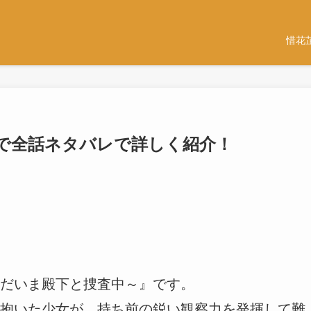
惜花
で全話ネタバレで詳しく紹介！
だいま殿下と捜査中～』です。
抱いた少女が、持ち前の鋭い観察力を発揮して難