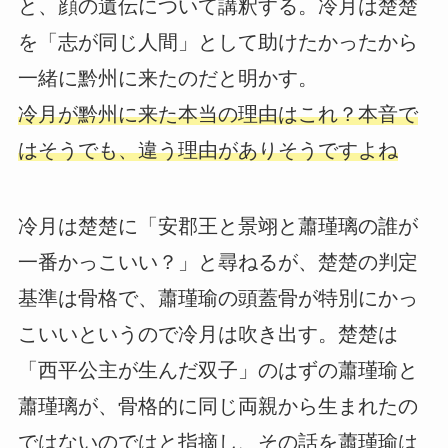
と、顔の遺伝について講釈する。冷月は楚楚
を「志が同じ人間」として助けたかったから
一緒に黔州に来たのだと明かす。
冷月が黔州に来た本当の理由はこれ？本音で
はそうでも、違う理由がありそうですよね
冷月は楚楚に「安郡王と景翊と蕭瑾璃の誰が
一番かっこいい？」と尋ねるが、楚楚の判定
基準は骨格で、蕭瑾瑜の頭蓋骨が特別にかっ
こいいというので冷月は吹き出す。楚楚は
「西平公主が生んだ双子」のはずの蕭瑾瑜と
蕭瑾璃が、骨格的に同じ両親から生まれたの
ではないのではと指摘し、その話を蕭瑾瑜は