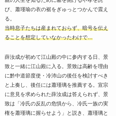
親の人生を知るために墓を開ける不孝を詫
び、蕭瑾瑜の衣の裾をぎゅっとつかんで震え
る。
当時息子たちは産まれておらず、暗号を伝え
ることを想定していなかったわけで…
薛汝成が初めて江山殿の中に参内する日、景
致と一緒に江山殿に入る。景致は高齢を理由
に黔中道節度使・冷沛山の後任を検討すべき
と上奏し、後任には蕭瑾璃を推薦する。宣宗
に意見を求められた薛汝成は答えられず、景
致は「冷氏の反乱の危惧から、冷氏一族の実
権を蕭瑾璃に握らせよう」と説き、蕭瑾璃と