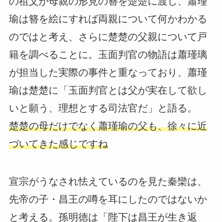
の祖父が母親の形見の簪を楚楚に渡し、蕭瑾
瑜は簪を絵にすれば両親について何かわかる
のではと考え、さらに楚楚の父親について戸
籍を調べることに。玉面判官の物語は蕭瑾璃
が担当した実際の事件と重なっており、蕭瑾
瑜は楚楚に「玉面判官とは父が実在して欲し
いと願う、理想とする司法官だ」と語る。
楚楚の母だけでなく蕭瑾瑜の父も、徐々に近
づいてきた感じですね
宣宗がうなされ怯えているのを見た秦欒は、
先帝の子・昌王の噂を耳にしたのではないか
と考える。孫明徳は「陛下は昌王が生き返