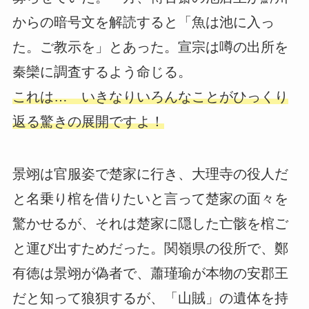
からの暗号文を解読すると「魚は池に入っ
た。ご教示を」とあった。宣宗は噂の出所を
秦欒に調査するよう命じる。
これは… いきなりいろんなことがひっくり
返る驚きの展開ですよ！
景翊は官服姿で楚家に行き、大理寺の役人だ
と名乗り棺を借りたいと言って楚家の面々を
驚かせるが、それは楚家に隠した亡骸を棺ご
と運び出すためだった。関嶺県の役所で、鄭
有徳は景翊が偽者で、蕭瑾瑜が本物の安郡王
だと知って狼狽するが、「山賊」の遺体を持