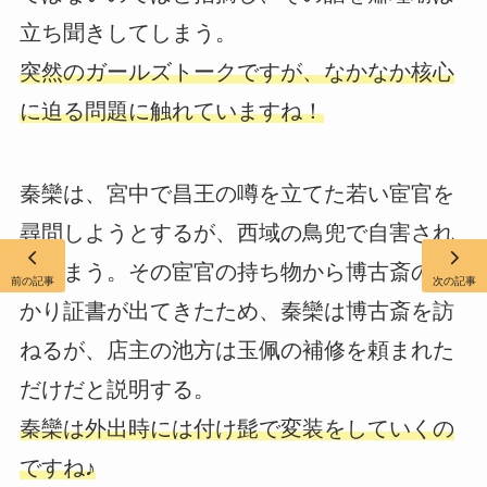
立ち聞きしてしまう。
突然のガールズトークですが、なかなか核心
に迫る問題に触れていますね！
秦欒は、宮中で昌王の噂を立てた若い宦官を
尋問しようとするが、西域の鳥兜で自害され
てしまう。その宦官の持ち物から博古斎の預
前の記事
次の記事
かり証書が出てきたため、秦欒は博古斎を訪
ねるが、店主の池方は玉佩の補修を頼まれた
だけだと説明する。
秦欒は外出時には付け髭で変装をしていくの
ですね♪