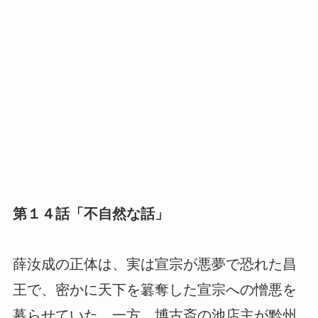
第１４話「不自然な話」
薛汝成の正体は、実は宣宗が悪夢で恐れた昌
王で、密かに天下を簒奪した宣宗への憎悪を
募らせていた。一方、博古斎の池店主が黔州