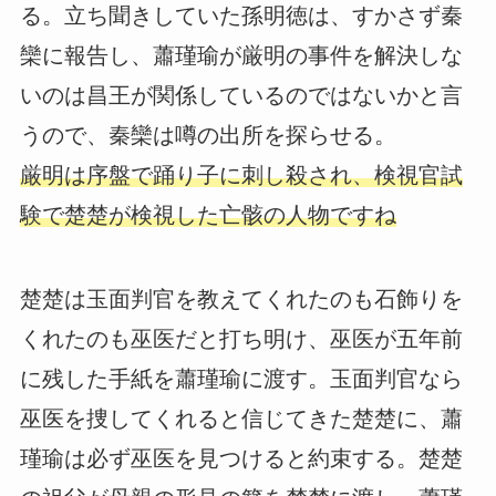
る。立ち聞きしていた孫明徳は、すかさず秦
欒に報告し、蕭瑾瑜が厳明の事件を解決しな
いのは昌王が関係しているのではないかと言
うので、秦欒は噂の出所を探らせる。
厳明は序盤で踊り子に刺し殺され、検視官試
験で楚楚が検視した亡骸の人物ですね
楚楚は玉面判官を教えてくれたのも石飾りを
くれたのも巫医だと打ち明け、巫医が五年前
に残した手紙を蕭瑾瑜に渡す。玉面判官なら
巫医を捜してくれると信じてきた楚楚に、蕭
瑾瑜は必ず巫医を見つけると約束する。楚楚