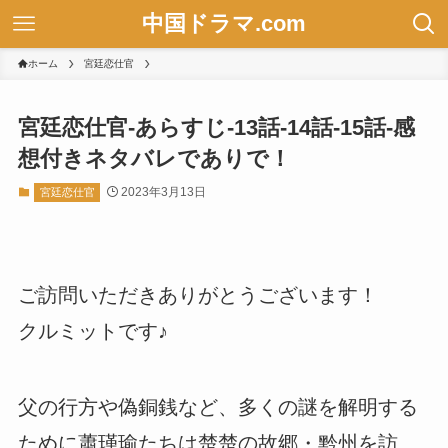
中国ドラマ.com
ホーム
宮廷恋仕官
宮廷恋仕官-あらすじ-13話-14話-15話-感
想付きネタバレでありで！
2023年3月13日
宮廷恋仕官
ご訪問いただきありがとうございます！
クルミットです♪
父の行方や偽銅銭など、多くの謎を解明する
ために蕭瑾瑜たちは楚楚の故郷・黔州を訪