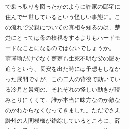
で乗っ取りを図ったかのように許家の邸宅に
住んで出世しているという怪しい事態に。こ
の流れで父親についての真相を知るのは、楚
楚にとっては母の検視をするよりもハードモ
ードなことになるのではないでしょうか。
蕭瑾瑜だけでなく楚楚も生死不明な父の謎を
追うという、長安を出た時には予想もしなか
った展開ですが、この二人の背後で動いてい
る冷月と景翊の、それぞれの怪しい動きが読
みとりにくくて、誰が本当に味方なのか敵な
のかわからなくなってきました。ただでさえ
黔州の人間模様が錯綜しているところに、薛