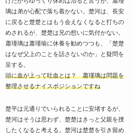
けだからゆっくり休めば治ると言うが、蕭瑾
璃は弟が心配で落ち着かない。楚河は、長安
に戻ると楚楚とはもう会えなくなると打ちの
めされるが、楚楚は兄の想いに気付かない。
蕭瑾璃は蕭瑾瑜に休養を勧めつつも、「楚楚
はなぜ父上のことを話さないのか」と疑問を
呈する。
頭に血が上って吐血とは？ 蕭瑾璃は問題を
整理させるナイスポジションですね
楚平は元通りでいられることに安堵するが、
楚河はそうは思わず、楚楚はきっと父親を捜
したくなると考える。楚河は楚楚を引き留め