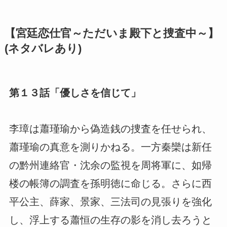
【宮廷恋仕官～ただいま殿下と捜査中～】
(ネタバレあり)
第１３話「優しさを信じて」
李璋は蕭瑾瑜から偽造銭の捜査を任せられ、
蕭瑾瑜の真意を測りかねる。一方秦欒は新任
の黔州連絡官・沈余の監視を周将軍に、如帰
楼の帳簿の調査を孫明徳に命じる。さらに西
平公主、薛家、景家、三法司の見張りを強化
し、浮上する蕭恒の生存の影を消し去ろうと