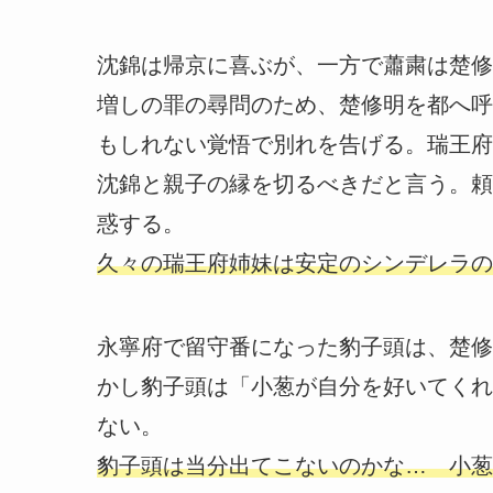
沈錦は帰京に喜ぶが、一方で蕭粛は楚修
増しの罪の尋問のため、楚修明を都へ呼
もしれない覚悟で別れを告げる。瑞王府
沈錦と親子の縁を切るべきだと言う。頼
惑する。
久々の瑞王府姉妹は安定のシンデレラの
永寧府で留守番になった豹子頭は、楚修
かし豹子頭は「小葱が自分を好いてくれ
ない。
豹子頭は当分出てこないのかな… 小葱