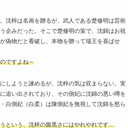
。沈梓は名画を贈るが、武人である楚修明は芸術
う企みだった。そこで楚修明の策で、沈錦はお祝
が偽物だと看破し、本物を贈って瑞王を喜ばせ
のですよね～
にしようと諫めるが、沈梓の気は収まらない。実
に追い出されており、その側妃に沈錦の悪い噂を
・白側妃（白柔）は陳側妃を無視して沈錦を怒ら
うという、沈梓の腹黒さにはやれやれです…