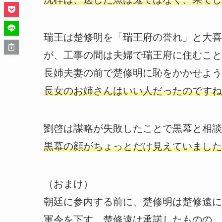
瑞王は楚修明を「瑞王府の誉れ」と大喜
が、工事の間は夫婦で瑞王府に住むこと
長姉夫妻の前で楚修明に恥をかかせよう
長女のお姉さんはいい人だったのですね
劉啓は謀略が失敗したことで黒幕と相談
黒幕の顔がちょっとだけ見えていました
（おまけ）
朝廷に参内する前に、楚修明は楚修遠に
軍令を下す。楚修遠は承諾したものの、