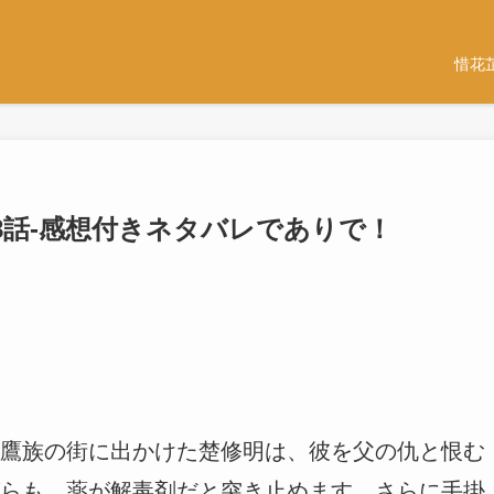
惜花
-18話-感想付きネタバレでありで！
鷹族の街に出かけた楚修明は、彼を父の仇と恨む
らも、薬が解毒剤だと突き止めます。さらに手掛