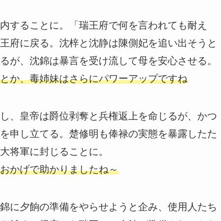
内することに。「瑞王府で何を言われても耐え
王府に戻る。沈梓と沈静は陳側妃を追い出そうと
るが、沈錦は暴言を受け流して母を安心させる。
とか、毒姉妹はさらにパワーアップですね
し、皇帝は爵位剥奪と兵権返上を命じるが、かつ
を申し立てる。楚修明も俸禄の実態を暴露したた
大将軍に封じることに。
おかげで助かりましたね～
錦に夕餉の準備をやらせようと企み、使用人たち