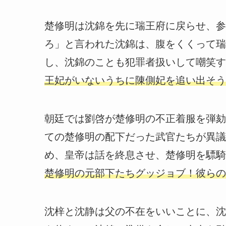
楚修明は沈錦を先に瑞王府に戻らせ、参
ろ」と言われた沈錦は、腹をくくって瑞
し、沈錦のことも犯罪者扱いして嘲笑す
王妃がいないうちに陳側妃を追い出そう
朝廷では劉啓が楚修明の不正着服を弾劾
ての楚修明の配下だった武官たちが異議
め、皇帝は話を終息させ、楚修明を驃騎
楚修明の元部下たちグッジョブ！彼らの
沈梓と沈静は父の不在をいいことに、沈