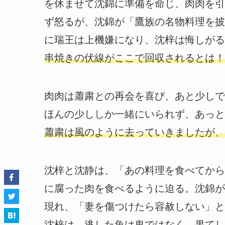
を休ませて沈錦に準備を命じ、肉肉を引
ず怒るが、沈錦が「鷹族の名物料理を披
に瑞王は上機嫌になり、沈梓は悔しがる
串焼きの伏線がここで回収されるとは！
肉肉は蕭粛との再会を喜び、あと少しで
ほんの少ししか一緒にいられず、あっと
蕭粛は風のように去っていきましたが、
沈梓と沈静は、「あの料理を食べてから
に腐った肉を食べるように迫る。沈錦が
現れ、「妻を傷つけたら容赦しない」と
沈梓は、逃した魚は鬼ではなく、果てし