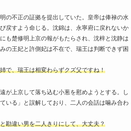
明の不正の証拠を提出していた。皇帝は俸禄の水
び戻すよう命じる。沈錦は、永寧府に戻れないか
にも楚修明上京の報がもたらされ、沈梓と沈静は
みの王妃と許側妃は不在で、瑞王は判断できず困
姉で、瑞王は相変わらずクズ父ですね！
遠が上京して落ち込む小葱を慰めようとする。し
ている」と誤解しており、二人の会話は噛み合わ
と勘違い男を二人きりにして、大丈夫？