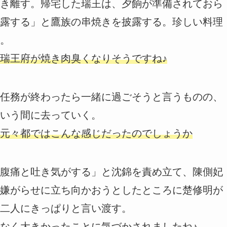
き離す。帰宅した瑞王は、夕餉が準備されておら
露する」と鷹族の串焼きを披露する。珍しい料理
。
瑞王府が焼き肉臭くなりそうですね♪
任務が終わったら一緒に過ごそうと言うものの、
いう間に去っていく。
元々都ではこんな感じだったのでしょうか
腹痛と吐き気がする」と沈錦を責め立て、陳側妃
嫌がらせに立ち向かおうとしたところに楚修明が
二人にきっぱりと言い渡す。
なく大きかったことに気づかされましたね♪