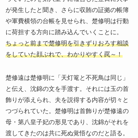
が発生したと聞き、さらに収賄の証拠の帳簿
や軍費横領の台帳を見せられ、楚修明は行動
に荷担する方向に踏み込んでいくことに。
ちょっと前まで楚修明を引きずりおろす相談
をしていた顔ぶれで、わかりやすく罠～！
楚修遠は楚修明に「天灯篭と不死鳥は同じ」
と伝え、沈錦の文を手渡す。それには玉の首
飾りが添えられ、夫を説得する内容が切々と
つづられていた。楚修明は首飾りが楚修遠の
母・第八皇子妃の形見であり、沈錦がそれを
渡してきたのは共に死ぬ覚悟なのだと語る。