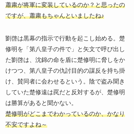
蕭粛が将軍に変装しているのか？と思ったの
ですが、蕭粛もちゃんといましたね♪
劉啓は黒幕の指示で行動を起こし始める。楚
修明を「第八皇子の件で」と矢文で呼び出し
た劉啓は、沈錦の命を盾に楚修明に脅しをか
けつつ、第八皇子の仇討目的の謀反を持ち掛
け、賛同者に会わせるという。陰で盗み聞き
していた楚修遠は罠だと反対するが、楚修明
は勝算があると聞かない。
楚修明がどこまでわかっているのか、かなり
不安ですよね～