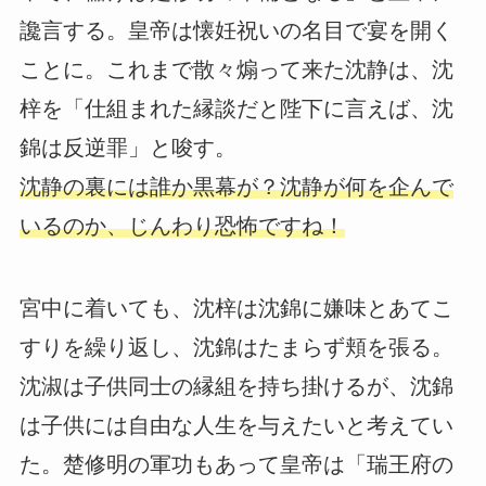
讒言する。皇帝は懐妊祝いの名目で宴を開く
ことに。これまで散々煽って来た沈静は、沈
梓を「仕組まれた縁談だと陛下に言えば、沈
錦は反逆罪」と唆す。
沈静の裏には誰か黒幕が？沈静が何を企んで
いるのか、じんわり恐怖ですね！
宮中に着いても、沈梓は沈錦に嫌味とあてこ
すりを繰り返し、沈錦はたまらず頬を張る。
沈淑は子供同士の縁組を持ち掛けるが、沈錦
は子供には自由な人生を与えたいと考えてい
た。楚修明の軍功もあって皇帝は「瑞王府の