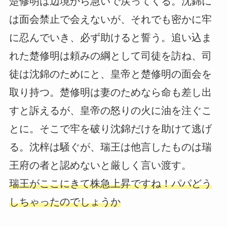
楚修明は辺境から急いで戻ってくる。沈錦に
は面会禁止で会えないが、それでも密かに牢
に忍んでいき、必ず助けると誓う。追い込ま
れた楚修明は頼みの綱として司徒を訪ね、司
徒は沈錦のためにと、皇帝と楚修明の面会を
取り持つ。楚修明は妻のためなら命も差し出
すと訴えるが、皇帝の怒りの火に油を注ぐこ
とに。そこで牢を破り沈錦だけを助けて逃げ
る。沈梓は騒ぐが、瑞王は他言したものは瑞
王府の者と認めないと厳しく言い渡す。
瑞王がここにきて株急上昇ですね！パパどう
しちゃったのでしょうか