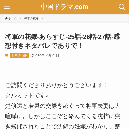
中国ドラマ.com
ホーム
将軍の花嫁
将軍の花嫁-あらすじ-25話-26話-27話-感
想付きネタバレでありで！
2022年4月21日
将軍の花嫁
ご訪問くださりありがとうございます！
クルミットです♪
楚修遠と若男の交際をめぐって将軍夫妻は大
喧嘩に。しかしここぞと絡んでくる沈梓に突
き飛ばされたことで沈錦の妊娠がわかり、楚