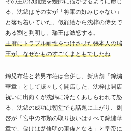
その主の似顔絵を絵師に描かせるように命じ
る。沈錦はその女が「将軍の好みじゃない」
と落ち着いていた。似顔絵から沈梓の侍女で
ある劉と判明し、瑞王は激怒する。
王府にトラブル耐性をつけさせた張本人の瑞
王が、なぜかものすごくまともでしたね
錦児布荘と若男布荘は合併し、新店舗「錦繍
華章」として賑々しく開店した。沈梓は開店
祝いに出向くが沈錦に冷たくあしらわれて怒
る。沈錦の成功は朝堂でも話題に上がり、劉
啓が「宮中の布類の取り扱いはすべて錦繍華
章で、儲けは楚修明の軍備となる」と皇帝に