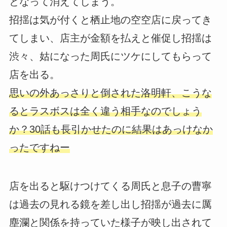
となって消えてしまう。
招揺は気が付くと栖止地の空空店に戻ってき
てしまい、店主が金額を払えと催促し招揺は
渋々、姑になった周氏にツケにしてもらって
店を出る。
思いの外あっさりと倒された洛明軒、こうな
るとラスボスは全く違う相手なのでしょう
か？30話も長引かせたのに結果はあっけなか
ったですねー
店を出ると駆けつけてくる周氏と息子の曹寧
は過去の見れる鏡を差し出し招揺が過去に厲
塵瀾と関係を持っていた様子が映し出されて