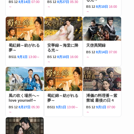
BS 12
8月14日
07:00
BS 12
8月27日
05:30
～
～
BS 12
8月10日
16:00
～
蜀紅錦～紡がれる
安寧録～海棠に降
天啓異聞録
夢～
る光～
BS 12
8月14日
07:00
BS11
9月1日
13:00～
BS 12
8月10日
16:00
～
～
風の吹く場所へ～
蜀紅錦～紡がれる
溥儀の料理番～紫
love yourself～
夢～
禁城 最後の日々
BS 12
8月27日
05:30
BS11
9月1日
13:00～
BS 12
9月1日
07:00
～
～