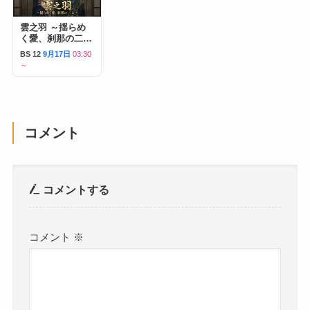
雲之羽 ～揺らめ
く愛、刹那の二人
～
BS 12
9月17日
03:30
～
コメント
コメントする
コメント
※