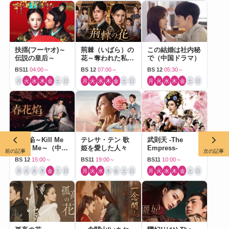
扶揺(フーヤオ)～
荊棘（いばら）の
この結婚は社内秘
伝説の皇后～
花～奪われた私～
で（中国ドラマ）
（中国ドラマ）
BS11
04:00～
BS 12
07:00～
BS 12
05:30～
月
火
水
木
金
土
日
月
火
水
木
金
土
日
月
火
水
木
金
土
日
春花焔～Kill Me
テレサ・テン 歌
武則天 -The
Love Me～（中国
姫を愛した人々
Empress-
前の記事
次の記事
ドラマ）
BS 12
15:00～
BS11
19:00～
BS11
10:00～
月
火
水
木
金
土
日
月
火
水
木
金
土
日
月
火
水
木
金
土
日