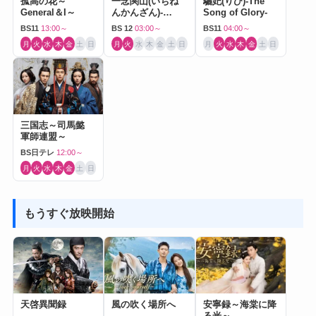
孤高の花～
一念関山(いちね
驪妃(りひ)-The
General＆I～
んかんざん)-
Song of Glory-
Journey to Love-
BS11
13:00～
BS 12
03:00～
BS11
04:00～
月
火
水
木
金
土
日
月
火
水
木
金
土
日
月
火
水
木
金
土
日
三国志～司馬懿
軍師連盟～
BS日テレ
12:00～
月
火
水
木
金
土
日
もうすぐ放映開始
天啓異聞録
風の吹く場所へ
安寧録～海棠に降
る光～