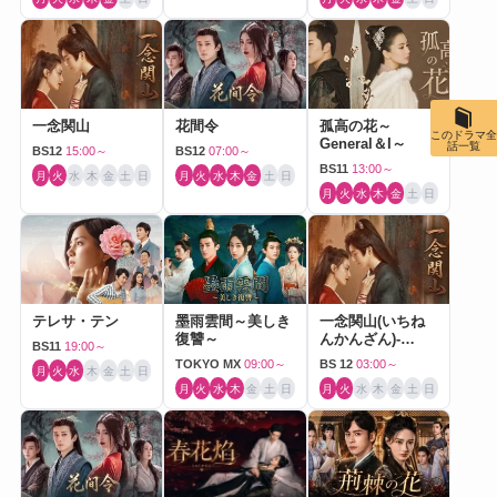
一念関山
花間令
孤高の花～
このドラマ全
General＆I～
話一覧
BS12
15:00～
BS12
07:00～
BS11
13:00～
月
火
水
木
金
土
日
月
火
水
木
金
土
日
月
火
水
木
金
土
日
テレサ・テン
墨雨雲間～美しき
一念関山(いちね
復讐～
んかんざん)-
BS11
19:00～
Journey to Love-
TOKYO MX
09:00～
BS 12
03:00～
月
火
水
木
金
土
日
月
火
水
木
金
土
日
月
火
水
木
金
土
日