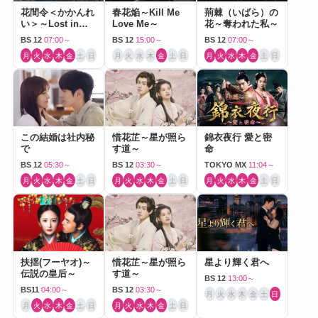
花間令＜かかんれ
春花焔～Kill Me
荊棘（いばら）の
い＞～Lost in
Love Me～
花～奪われた私～
Love～
BS 12
07:00～
BS 12
15:00～
BS 12
07:00～
月
火
水
木
金
土
日
月
火
水
木
金
土
日
月
火
水
木
金
土
日
この結婚は社内秘
惜花芷～星が照ら
錦衣夜行 愛と密
で
す道～
命
BS 12
05:30～
BS 12
03:30～
TOKYO MX
11:04～
月
火
水
木
金
土
日
月
火
水
木
金
土
日
月
火
水
木
金
土
日
扶揺(フーヤオ)～
惜花芷～星が照ら
星より輝く君へ
伝説の皇后～
す道～
BS 12
13:00～
BS11
04:00～
BS 12
03:30～
月
火
水
木
金
土
日
月
火
水
木
金
土
日
月
火
水
木
金
土
日