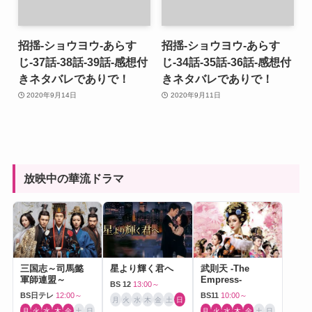
招揺-ショウヨウ-あらす
招揺-ショウヨウ-あらす
じ-37話-38話-39話-感想付
じ-34話-35話-36話-感想付
きネタバレでありで！
きネタバレでありで！
2020年9月14日
2020年9月11日
放映中の華流ドラマ
三国志～司馬懿
星より輝く君へ
武則天 -The
軍師連盟～
Empress-
BS 12
13:00～
BS日テレ
12:00～
BS11
10:00～
月
火
水
木
金
土
日
月
火
水
木
金
土
日
月
火
水
木
金
土
日