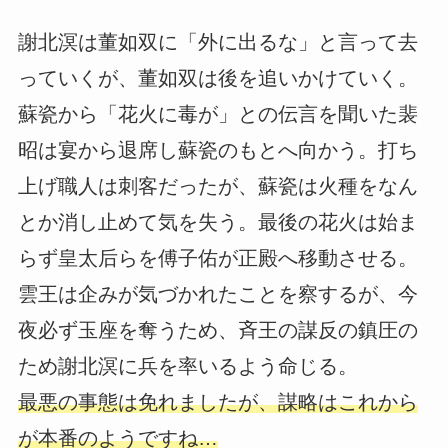
謝北溟は董如双に「外に出るな」と言って去
っていくが、董如双は後を追いかけていく。
蘇瓷から「花火に毒が」との伝言を聞いた裴
昭は宴から退席し蘇瓷のもとへ向かう。打ち
上げ職人は刺客だったが、蘇瓷は火種をなん
とか消し止めて気を失う。最後の花火は始ま
らず皇太后らを傅子佑が正殿へ移動させる。
雲王は企みが気づかれたことを察するが、今
夜必ず玉座を奪うため、斉王の謀反の鎮圧の
ため謝北溟に兵を率いるよう命じる。
最悪の事態は免れましたが、謀略はこれから
が本番のようですね…