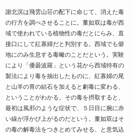
謝北溟は飛雲山荘の配下に命じて、消えた毒
の行方を調べさせることに。董如双は毒が西
域で使われている植物性の毒だとにらみ、直
接口にして紅寡婦だと判別する。西域でも僻
地にのみ生息する毒蠍のことだという。実験
により「優曇波羅」という花から西域特有の
製法により毒を抽出したものに、紅寡婦の尾
と山羊の胃の結石を加えると劇毒に変わる、
ということがわかる。その毒を摂取すると、
最初は風邪のような症状で、５日目に腕に赤
い線が浮かび上がるのだという。董如双はそ
の毒の解毒法をつきとめてみせる、と意気込