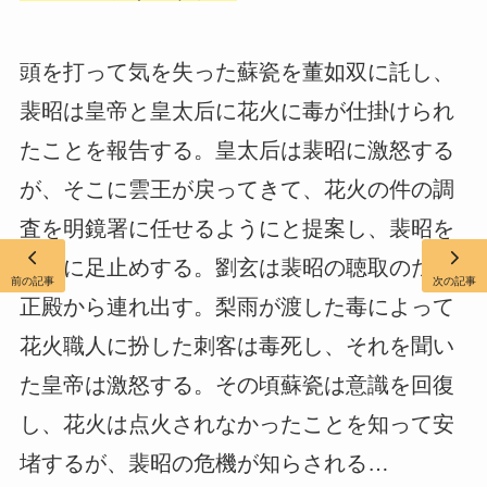
頭を打って気を失った蘇瓷を董如双に託し、
裴昭は皇帝と皇太后に花火に毒が仕掛けられ
たことを報告する。皇太后は裴昭に激怒する
が、そこに雲王が戻ってきて、花火の件の調
査を明鏡署に任せるようにと提案し、裴昭を
宮中に足止めする。劉玄は裴昭の聴取のため
前の記事
次の記事
正殿から連れ出す。梨雨が渡した毒によって
花火職人に扮した刺客は毒死し、それを聞い
た皇帝は激怒する。その頃蘇瓷は意識を回復
し、花火は点火されなかったことを知って安
堵するが、裴昭の危機が知らされる…