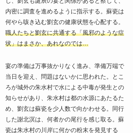
し、劉玄も誕辰の宴と関係があると察して、
内密に調査を進めるように指示する。蘇瓷は
何やら咳き込む劉玄の健康状態を心配する。
職人たちと劉玄に共通する「風邪のような症
状」はまさか、あれなのでは…
宴の準備は万事抜かりなく進み、準備万端で
当日を迎え、問題はないかに思われた。とこ
ろが城外の朱水村で水による中毒が発生との
知らせがあり、朱水村は都の水源にあたるた
め、劉玄は蘇瓷を少人数で向かわせる。同行
した謝北溟は、何者かの尾行を感じ取る。蘇
瓷は朱水村の川岸に何かの粉末を発見する