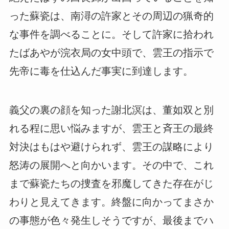
った蘇瓷は、南潯の許家とその周辺の猟奇的
な事件を調べることに。そして許家に拾われ
たばあやが浣衣局の女中頭で、雲王の指示で
先帝に毒を仕込んだ事実に到達します。
義父の裏の顔を知った謝北溟は、董如双と別
れる程に思い悩みますが、雲王と斉王の最終
対決はもはや避けられず、雲王の謀略により
怒涛の展開へと向かいます。その中で、これ
まで蘇瓷たちの捜査を邪魔してきた存在がじ
わりと見えてきます。終盤に向かってまさか
の事態が色々発生しそうですが、最後までハ