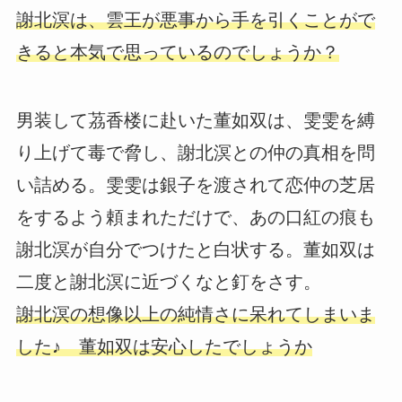
謝北溟は、雲王が悪事から手を引くことがで
きると本気で思っているのでしょうか？
男装して茘香楼に赴いた董如双は、雯雯を縛
り上げて毒で脅し、謝北溟との仲の真相を問
い詰める。雯雯は銀子を渡されて恋仲の芝居
をするよう頼まれただけで、あの口紅の痕も
謝北溟が自分でつけたと白状する。董如双は
二度と謝北溟に近づくなと釘をさす。
謝北溟の想像以上の純情さに呆れてしまいま
した♪ 董如双は安心したでしょうか