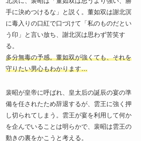
北溟に、裴昭は「董如双は思うより強い、勝
手に決めつけるな」と説く。董如双は謝北溟
に毒入りの口紅で口づけて「私のものだとい
う印」と言い放ち、謝北溟は思わず苦笑す
る。
多分無毒の予感。董如双が強くても、それを
守りたい男心もわかります…
裴昭が皇帝に呼ばれ、皇太后の誕辰の宴の準
備を任されたため辞退するが、雲王に強く押
し切られてしまう。雲王が宴を利用して何か
を企んでいることは明らかで、裴昭は雲王の
動きの裏をかこうと考える。