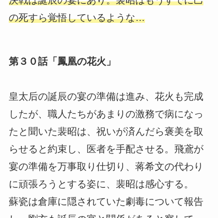
決戦は誕辰の宴にあり。裴昭はもうすでに己
の死すら覚悟しているような…
第３０話「鳳凰の花火」
皇太后の誕辰の宴の準備は進み、花火も完成
したが、職人たちがあまりの激務で病になっ
たと聞いた裴昭は、祝いが済んだら褒美を取
らせると約束し、医者を手配させる。飛鳶が
宴の準備を万事取り仕切り、蒋希文の代わり
に頑張ろうとする姿に、裴昭は感心する。
蘇瓷は倉庫に隠されていた劇毒について報告