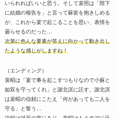
いられればいいと思う。そして裴照は「陛下
に結婚の報告を」と言って蘇瓷を抱きしめる
が、これから宴で起こることを思い、表情を
曇らせるのだった…
次第に色んな要素が答えに向かって動き出し
たような感じがしますね！
（エンディング）
裴昭は「宴で事を起こすつもりなので小蘇と
如双を守ってくれ」と謝北溟に託す。謝北溟
は裴昭の信頼にこたえ「何があっても二人を
守る」と誓う…