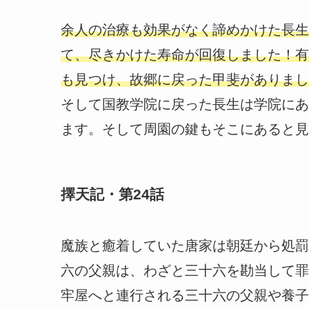
余人の治療も効果がなく諦めかけた長生
て、尽きかけた寿命が回復しました！有
も見つけ、故郷に戻った甲斐がありまし
そして国教学院に戻った長生は学院にあ
ます。そして周園の鍵もそこにあると見
擇天記・第24話
魔族と癒着していた唐家は朝廷から処罰
六の父親は、わざと三十六を勘当して罪
牢屋へと連行される三十六の父親や養子