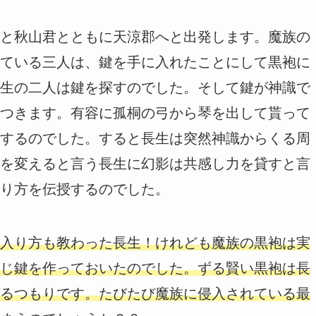
と秋山君とともに天涼郡へと出発します。魔族の
ている三人は、鍵を手に入れたことにして黒袍に
生の二人は鍵を探すのでした。そして鍵が神識で
つきます。有容に孤桐の弓から琴を出して貰って
するのでした。すると長生は突然神識からくる周
を変えると言う長生に幻影は共感し力を貸すと言
り方を伝授するのでした。
入り方も教わった長生！けれども魔族の黒袍は実
じ鍵を作っておいたのでした。ずる賢い黒袍は長
るつもりです。たびたび魔族に侵入されている最