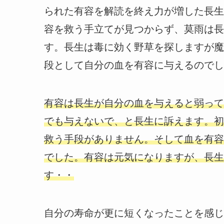
られた有容を解読を終え力が増した長生
容を救う手立てが見つからず、莫雨は長
す。長生は毒に効く野草を探しますが魔
段として自分の血を有容に与えるのでし
有容は長生が自分の血を与えると弱って
でも与えないで、と長生に訴えます。初
救う手段がありません。そして血を有容
でした。有容は元気になりますが、長生
す・・
自分の寿命が更に短くなったことを感じ