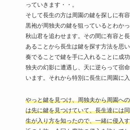
っていきます・・。
そして長生の方は周園の鍵を探しに有容
黒袍が周独夫の鍵を狙っているとわかっ
秋山君を追わせます。その間に有容と長
あることから長生は鍵を探す方法を思い
奏でることで鍵を手に入れることに成功
独夫の幻影に遭遇し、天に逆らって宿命
います。それから特別に長生に周園に入
やっと鍵を見つけ、周独夫から周園への
は先に鍵を見つけていて、長生達には同
生が入り方を知ったので、一緒に侵入す